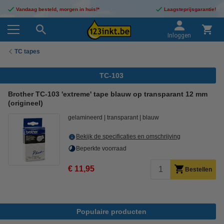
Vandaag besteld, morgen in huis!*
Laagsteprijsgarantie!
Inloggen
TC tapes
TC-103
Brother TC-103 'extreme' tape blauw op transparant 12 mm
(origineel)
gelamineerd
transparant
blauw
Bekijk de specificaties en omschrijving
Beperkte voorraad
€ 11,95
Bestellen
Populaire producten