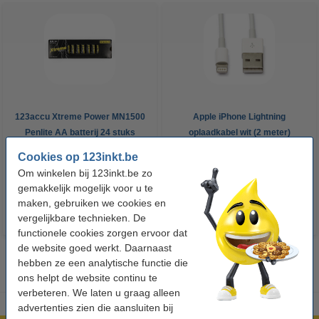
123accu Xtreme Power MN1500
Apple iPhone Lightning
Penlite AA batterij 24 stuks
oplaadkabel wit (2 meter)
Cookies op 123inkt.be
€ 14,95
€ 13,95
Incl. 21% btw
Incl. 21% btw
Om winkelen bij 123inkt.be zo
gemakkelijk mogelijk voor u te
maken, gebruiken we cookies en
vergelijkbare technieken. De
functionele cookies zorgen ervoor dat
de website goed werkt. Daarnaast
hebben ze een analytische functie die
ons helpt de website continu te
verbeteren. We laten u graag alleen
advertenties zien die aansluiten bij