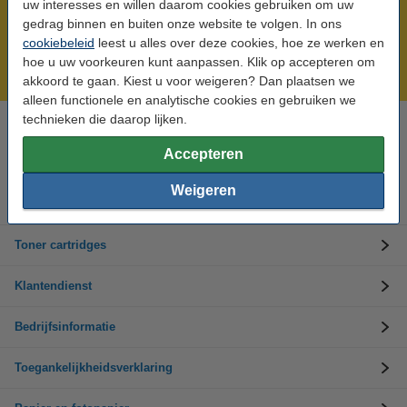
uw interesses en willen daarom cookies gebruiken om uw
Meer dan 5 miljoen klanten!
gedrag binnen en buiten onze website te volgen. In ons
cookiebeleid
leest u alles over deze cookies, hoe ze werken en
Voor 22.00 uur besteld, morgen in huis!
hoe u uw voorkeuren kunt aanpassen. Klik op accepteren om
Laagsteprijsgarantie!
akkoord te gaan. Kiest u voor weigeren? Dan plaatsen we
alleen functionele en analytische cookies en gebruiken we
technieken die daarop lijken.
Hulp nodig? Bel ons op +32 (0)9 39 64 123
Op werkdagen van 8.30 tot 17 uur
Accepteren
Weigeren
Inktpatronen
Toner cartridges
Klantendienst
Bedrijfsinformatie
Toegankelijkheidsverklaring