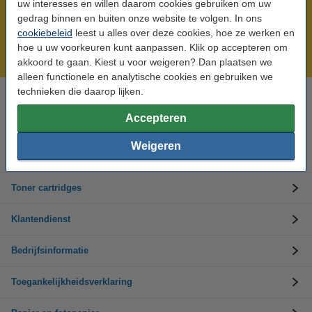
uw interesses en willen daarom cookies gebruiken om uw
Meer dan 5 miljoen klanten!
gedrag binnen en buiten onze website te volgen. In ons
cookiebeleid
leest u alles over deze cookies, hoe ze werken en
Voor 22.00 uur besteld, morgen in huis!
hoe u uw voorkeuren kunt aanpassen. Klik op accepteren om
Laagsteprijsgarantie!
akkoord te gaan. Kiest u voor weigeren? Dan plaatsen we
alleen functionele en analytische cookies en gebruiken we
technieken die daarop lijken.
Hulp nodig? Bel ons op +32 (0)9 39 64 123
Op werkdagen van 8.30 tot 17 uur
Accepteren
Weigeren
Inktpatronen
Toner cartridges
Klantendienst
Bedrijfsinformatie
Toegankelijkheidsverklaring