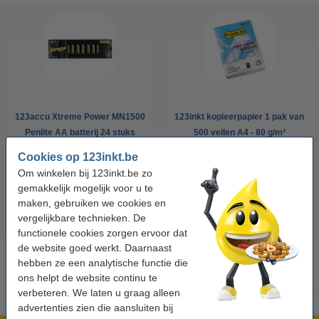
123accu Xtreme Power MN1500
123inkt kopieerpapier 1 pak van
Penlite AA batterij 24 stuks
500 vellen A4 - 80 g/m²
Cookies op 123inkt.be
€ 14,95
€ 7,25
Incl. 21% btw
Incl. 21% btw
Om winkelen bij 123inkt.be zo
gemakkelijk mogelijk voor u te
maken, gebruiken we cookies en
vergelijkbare technieken. De
functionele cookies zorgen ervoor dat
de website goed werkt. Daarnaast
hebben ze een analytische functie die
ons helpt de website continu te
verbeteren. We laten u graag alleen
advertenties zien die aansluiten bij