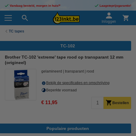
Vandaag besteld, morgen in huis!*
Laagsteprijsgarantie!
Inloggen
TC tapes
TC-102
Brother TC-102 'extreme' tape rood op transparant 12 mm
(origineel)
gelamineerd
transparant
rood
Bekijk de specificaties en omschrijving
Beperkte voorraad
€ 11,95
Bestellen
Populaire producten