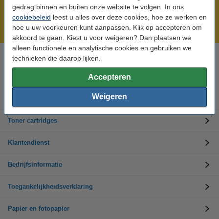
Meer dan 5 miljoen klanten!
gedrag binnen en buiten onze website te volgen. In ons
Voor 22.00 uur besteld, morgen in huis!
cookiebeleid
leest u alles over deze cookies, hoe ze werken en
hoe u uw voorkeuren kunt aanpassen. Klik op accepteren om
Laagsteprijsgarantie!
akkoord te gaan. Kiest u voor weigeren? Dan plaatsen we
alleen functionele en analytische cookies en gebruiken we
technieken die daarop lijken.
Hulp nodig? Bel ons op +32 (0)9 39 64 123
Op werkdagen van 8.30 tot 17 uur
Accepteren
Weigeren
Inktpatronen
Toner cartridges
Klantendienst
Bedrijfsinformatie
Toegankelijkheidsverklaring
Papier en fotopapier