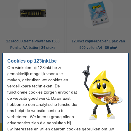
123accu Xtreme Power MN1500
123inkt kopieerpapier 1 pak van
Penlite AA batterij 24 stuks
500 vellen A4 - 80 g/m²
Cookies op 123inkt.be
€ 14,95
€ 7,25
Incl. 21% btw
Incl. 21% btw
Om winkelen bij 123inkt.be zo
gemakkelijk mogelijk voor u te
maken, gebruiken we cookies en
vergelijkbare technieken. De
functionele cookies zorgen ervoor dat
de website goed werkt. Daarnaast
hebben ze een analytische functie die
ons helpt de website continu te
verbeteren. We laten u graag alleen
advertenties zien die aansluiten bij
uw interesses en willen daarom cookies gebruiken om uw