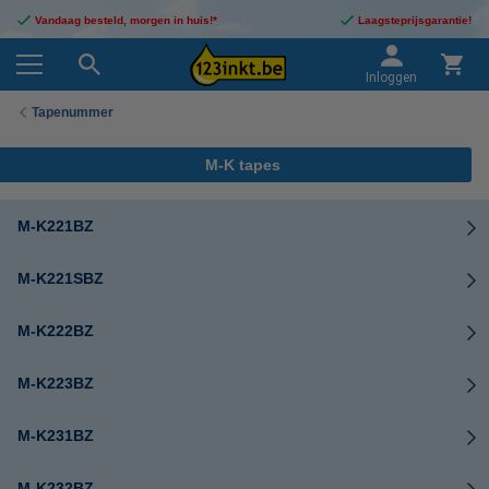
Vandaag besteld, morgen in huis!*
Laagsteprijsgarantie!
Inloggen
Tapenummer
M-K tapes
M-K221BZ
M-K221SBZ
M-K222BZ
M-K223BZ
M-K231BZ
M-K232BZ