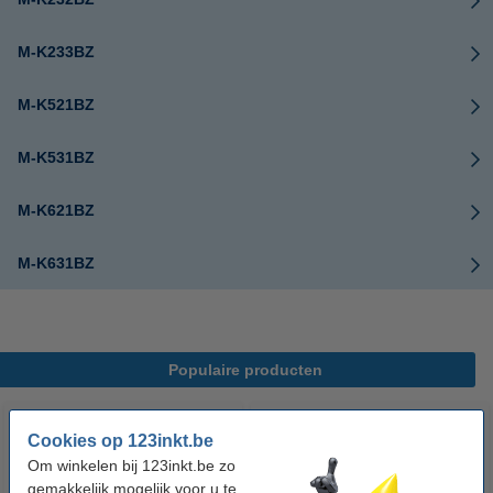
M-K233BZ
M-K521BZ
M-K531BZ
M-K621BZ
M-K631BZ
Populaire producten
Cookies op 123inkt.be
Om winkelen bij 123inkt.be zo
gemakkelijk mogelijk voor u te