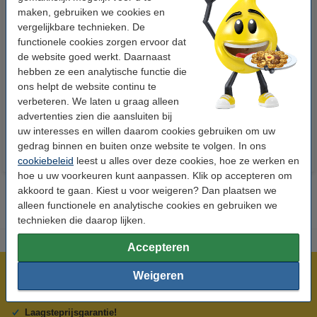
maken, gebruiken we cookies en
vergelijkbare technieken. De
functionele cookies zorgen ervoor dat
123inkt kopieerpapier 1 pak van
123inkt kopieerpapier 1 doos
de website goed werkt. Daarnaast
500 vellen A4 - 80 g/m²
van 2500 vellen A4 - 80 g/m²
hebben ze een analytische functie die
ons helpt de website continu te
verbeteren. We laten u graag alleen
€ 7,25
€ 33,50
Incl. 21% btw
Incl. 21% btw
advertenties zien die aansluiten bij
uw interesses en willen daarom cookies gebruiken om uw
gedrag binnen en buiten onze website te volgen. In ons
cookiebeleid
leest u alles over deze cookies, hoe ze werken en
hoe u uw voorkeuren kunt aanpassen. Klik op accepteren om
akkoord te gaan. Kiest u voor weigeren? Dan plaatsen we
alleen functionele en analytische cookies en gebruiken we
technieken die daarop lijken.
Accepteren
Meer dan 5 miljoen klanten!
Weigeren
Voor 22.00 uur besteld, morgen in huis!
Laagsteprijsgarantie!