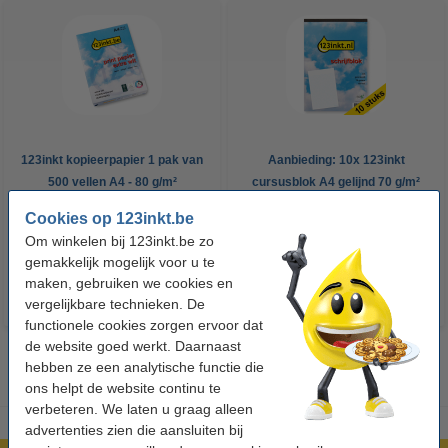
123inkt kopieerpapier 1 pak van
Aanbieding: 10x 123inkt
500 vellen A4 - 80 g/m²
cursusblok A4 gelijnd 70 g/m²
100 vellen
Cookies op 123inkt.be
€ 7,25
€ 26,55
Incl. 21% btw
Incl. 21% btw
Om winkelen bij 123inkt.be zo
gemakkelijk mogelijk voor u te
maken, gebruiken we cookies en
vergelijkbare technieken. De
functionele cookies zorgen ervoor dat
de website goed werkt. Daarnaast
hebben ze een analytische functie die
ons helpt de website continu te
verbeteren. We laten u graag alleen
advertenties zien die aansluiten bij