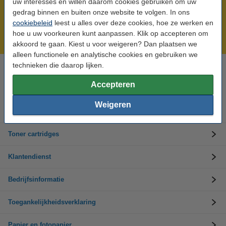
uw interesses en willen daarom cookies gebruiken om uw
Meer dan 5 miljoen klanten!
gedrag binnen en buiten onze website te volgen. In ons
cookiebeleid
leest u alles over deze cookies, hoe ze werken en
Voor 22.00 uur besteld, morgen in huis!
hoe u uw voorkeuren kunt aanpassen. Klik op accepteren om
Laagsteprijsgarantie!
akkoord te gaan. Kiest u voor weigeren? Dan plaatsen we
alleen functionele en analytische cookies en gebruiken we
technieken die daarop lijken.
Hulp nodig? Bel ons op +32 (0)9 39 64 123
Op werkdagen van 8.30 tot 17 uur
Accepteren
Weigeren
Inktpatronen
Toner cartridges
Klantendienst
Bedrijfsinformatie
Toegankelijkheidsverklaring
Papier en fotopapier