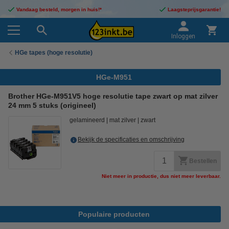
Vandaag besteld, morgen in huis!*
Laagsteprijsgarantie!
Inloggen
HGe tapes (hoge resolutie)
HGe-M951
Brother HGe-M951V5 hoge resolutie tape zwart op mat zilver
24 mm 5 stuks (origineel)
gelamineerd
mat zilver
zwart
Bekijk de specificaties en omschrijving
Bestellen
Niet meer in productie, dus niet meer leverbaar.
Populaire producten