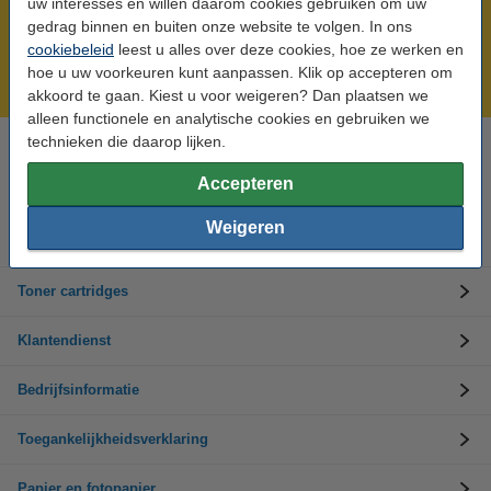
uw interesses en willen daarom cookies gebruiken om uw
Meer dan 5 miljoen klanten!
gedrag binnen en buiten onze website te volgen. In ons
cookiebeleid
leest u alles over deze cookies, hoe ze werken en
Voor 22.00 uur besteld, morgen in huis!
hoe u uw voorkeuren kunt aanpassen. Klik op accepteren om
Laagsteprijsgarantie!
akkoord te gaan. Kiest u voor weigeren? Dan plaatsen we
alleen functionele en analytische cookies en gebruiken we
technieken die daarop lijken.
Hulp nodig? Bel ons op +32 (0)9 39 64 123
Op werkdagen van 8.30 tot 17 uur
Accepteren
Weigeren
Inktpatronen
Toner cartridges
Klantendienst
Bedrijfsinformatie
Toegankelijkheidsverklaring
Papier en fotopapier