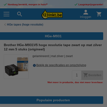
Vandaag besteld, morgen in huis!*
Laagsteprijsgarantie!
Inloggen
HGe tapes (hoge resolutie)
HGe-M931
Brother HGe-M931V5 hoge resolutie tape zwart op mat zilver
12 mm 5 stuks (origineel)
gelamineerd
mat zilver
zwart
Bekijk de specificaties en omschrijving
Bestellen
Niet meer in productie, dus niet meer leverbaar.
Populaire producten