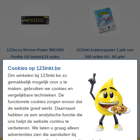
123accu Xtreme Power MN1500
123inkt kopieerpapier 1 pak van
Penlite AA batterij 24 stuks
500 vellen A4 - 80 g/m²
Cookies op 123inkt.be
€ 14,95
€ 7,25
Incl. 21% btw
Incl. 21% btw
Om winkelen bij 123inkt.be zo
gemakkelijk mogelijk voor u te
maken, gebruiken we cookies en
vergelijkbare technieken. De
functionele cookies zorgen ervoor dat
de website goed werkt. Daarnaast
hebben ze een analytische functie die
ons helpt de website continu te
verbeteren. We laten u graag alleen
advertenties zien die aansluiten bij