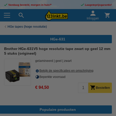
Vandaag besteld, morgen in huis!*
Laagsteprijsgarantie!
Inloggen
HGe tapes (hoge resolutie)
HGe-631
Brother HGe-631V5 hoge resolutie tape zwart op geel 12 mm
5 stuks (origineel)
gelamineerd
geel
zwart
Bekijk de specificaties en omschrijving
Beperkte voorraad
€ 94,50
Bestellen
Populaire producten