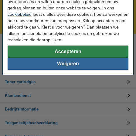
uw interesses en willen daarom cookies gebruiken om uw
Meer dan 5 miljoen klanten!
gedrag binnen en buiten onze website te volgen. In ons
cookiebeleid
leest u alles over deze cookies, hoe ze werken en
Voor 22.00 uur besteld, morgen in huis!
hoe u uw voorkeuren kunt aanpassen. Klik op accepteren om
Laagsteprijsgarantie!
akkoord te gaan. Kiest u voor weigeren? Dan plaatsen we
alleen functionele en analytische cookies en gebruiken we
technieken die daarop lijken.
Hulp nodig? Bel ons op +32 (0)9 39 64 123
Op werkdagen van 8.30 tot 17 uur
Accepteren
Weigeren
Inktpatronen
Toner cartridges
Klantendienst
Bedrijfsinformatie
Toegankelijkheidsverklaring