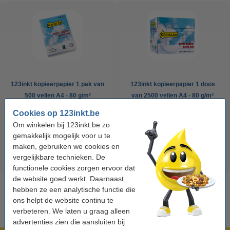
123inkt kopieerpapier 1 pak van
123inkt kopieerpapier 1 doos
500 vellen A4 - 80 g/m²
van 2500 vellen A4 - 80 g/m²
Cookies op 123inkt.be
€ 7,25
€ 33,50
Incl. 21% btw
Incl. 21% btw
Om winkelen bij 123inkt.be zo
gemakkelijk mogelijk voor u te
maken, gebruiken we cookies en
vergelijkbare technieken. De
functionele cookies zorgen ervoor dat
de website goed werkt. Daarnaast
hebben ze een analytische functie die
ons helpt de website continu te
verbeteren. We laten u graag alleen
advertenties zien die aansluiten bij