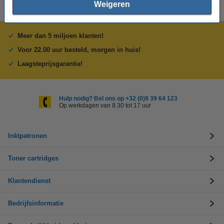
Weigeren
Meer dan 5 miljoen klanten!
Voor 22.00 uur besteld, morgen in huis!
Laagsteprijsgarantie!
Hulp nodig? Bel ons op +32 (0)9 39 64 123
Op werkdagen van 8.30 tot 17 uur
Inktpatronen
Toner cartridges
Klantendienst
Bedrijfsinformatie