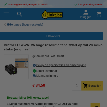
Vandaag besteld, morgen in huis!*
Laagsteprijsgarantie!
Inloggen
HGe tapes (hoge resolutie)
HGe-251
Brother HGe-251V5 hoge resolutie tape zwart op wit 24 mm 5
stuks (origineel)
gelamineerd
wit
zwart
Bekijk de specificaties en omschrijving
Direct leverbaar
Maandag in huis
€ 84,50
Bestellen
Bespaar bijna
40%
op uw tape!
123inkt huismerk vervangt Brother HGe-251V5 hoge