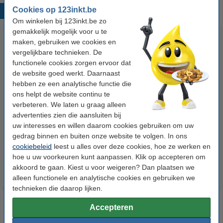
Cookies op 123inkt.be
Populaire producten
Om winkelen bij 123inkt.be zo
gemakkelijk mogelijk voor u te
maken, gebruiken we cookies en
vergelijkbare technieken. De
functionele cookies zorgen ervoor dat
de website goed werkt. Daarnaast
hebben ze een analytische functie die
ons helpt de website continu te
verbeteren. We laten u graag alleen
123inkt kopieerpapier 1 doos
Aanbieding: 10x 123inkt
advertenties zien die aansluiten bij
van 2500 vellen A4 - 80 g/m²
cursusblok A4 gelijnd 70 g/m²
uw interesses en willen daarom cookies gebruiken om uw
100 vellen
gedrag binnen en buiten onze website te volgen. In ons
€ 33,50
€ 26,55
Incl. 21% btw
Incl. 21% btw
cookiebeleid
leest u alles over deze cookies, hoe ze werken en
hoe u uw voorkeuren kunt aanpassen. Klik op accepteren om
akkoord te gaan. Kiest u voor weigeren? Dan plaatsen we
alleen functionele en analytische cookies en gebruiken we
technieken die daarop lijken.
Accepteren