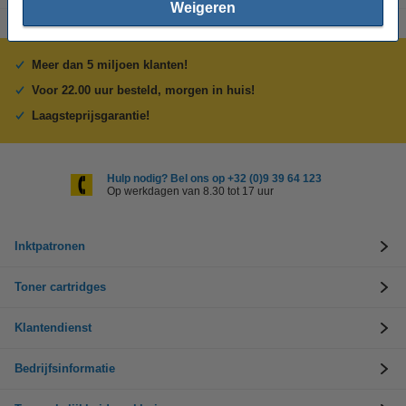
Weigeren
Meer dan 5 miljoen klanten!
Voor 22.00 uur besteld, morgen in huis!
Laagsteprijsgarantie!
Hulp nodig? Bel ons op +32 (0)9 39 64 123
Op werkdagen van 8.30 tot 17 uur
Inktpatronen
Toner cartridges
Klantendienst
Bedrijfsinformatie