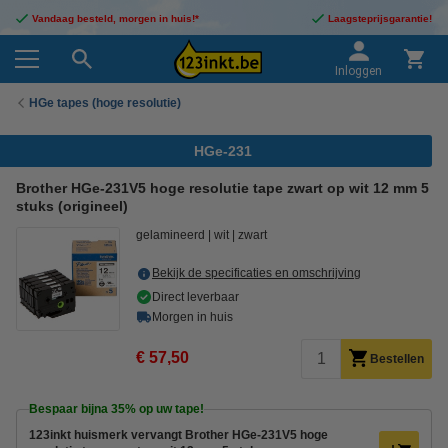
Vandaag besteld, morgen in huis!*
Laagsteprijsgarantie!
Inloggen
HGe tapes (hoge resolutie)
HGe-231
Brother HGe-231V5 hoge resolutie tape zwart op wit 12 mm 5
stuks (origineel)
gelamineerd
wit
zwart
Bekijk de specificaties en omschrijving
Direct leverbaar
Morgen in huis
€ 57,50
Bestellen
Bespaar bijna
35%
op uw tape!
123inkt huismerk vervangt Brother HGe-231V5 hoge