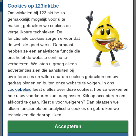
Cookies op 123inkt.be
Populaire producten
Om winkelen bij 123inkt.be zo
gemakkelijk mogelijk voor u te
maken, gebruiken we cookies en
vergelijkbare technieken. De
functionele cookies zorgen ervoor dat
de website goed werkt. Daarnaast
hebben ze een analytische functie die
ons helpt de website continu te
verbeteren. We laten u graag alleen
123inkt kopieerpapier 1 pak van
Apple iPhone Lightning
advertenties zien die aansluiten bij
500 vellen A4 - 80 g/m²
oplaadkabel wit (2 meter)
uw interesses en willen daarom cookies gebruiken om uw
gedrag binnen en buiten onze website te volgen. In ons
€ 7,25
€ 13,95
Incl. 21% btw
Incl. 21% btw
cookiebeleid
leest u alles over deze cookies, hoe ze werken en
hoe u uw voorkeuren kunt aanpassen. Klik op accepteren om
akkoord te gaan. Kiest u voor weigeren? Dan plaatsen we
alleen functionele en analytische cookies en gebruiken we
technieken die daarop lijken.
Accepteren