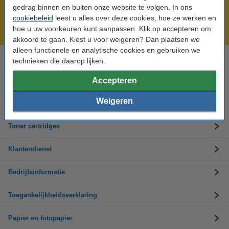
Meer dan 5 miljoen klanten!
gedrag binnen en buiten onze website te volgen. In ons
Voor 22.00 uur besteld, morgen in huis!
cookiebeleid
leest u alles over deze cookies, hoe ze werken en
hoe u uw voorkeuren kunt aanpassen. Klik op accepteren om
Laagsteprijsgarantie!
akkoord te gaan. Kiest u voor weigeren? Dan plaatsen we
alleen functionele en analytische cookies en gebruiken we
technieken die daarop lijken.
Hulp nodig? Bel ons op +32 (0)9 39 64 123
Op werkdagen van 8.30 tot 17 uur
Accepteren
Weigeren
Inktpatronen
Toner cartridges
Klantendienst
Bedrijfsinformatie
Toegankelijkheidsverklaring
Papier en fotopapier