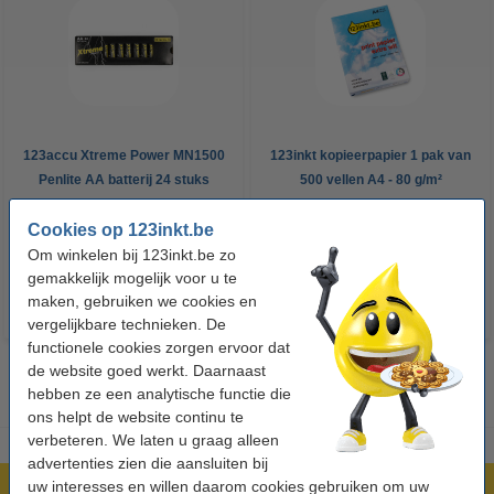
123accu Xtreme Power MN1500
123inkt kopieerpapier 1 pak van
Penlite AA batterij 24 stuks
500 vellen A4 - 80 g/m²
Cookies op 123inkt.be
€ 14,95
€ 7,25
Incl. 21% btw
Incl. 21% btw
Om winkelen bij 123inkt.be zo
gemakkelijk mogelijk voor u te
maken, gebruiken we cookies en
vergelijkbare technieken. De
functionele cookies zorgen ervoor dat
de website goed werkt. Daarnaast
hebben ze een analytische functie die
ons helpt de website continu te
verbeteren. We laten u graag alleen
advertenties zien die aansluiten bij
uw interesses en willen daarom cookies gebruiken om uw