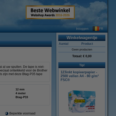
FR
Inloggen
Winkelwagentje
Aantal
Product
Geen producten
Totaal:
€ 0,00
Tip!
 al uw spullen. De tape is niet-
eciaal ontwikkeld voor de Brother
123inkt kopieerpapier -
ls zijn met deze Btag-P35 tape
2500 vellen A4 - 80 g/m²
FSC®
12 mm
4 meter
Btag-P33
Beperkte voorraad