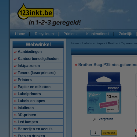
Home
Recycleren
Printers
Klantendienst
Zakelijk
Home
Labels en tapes
Brother
Tapenumm
Webwinkel
Aanbiedingen
Kantoorbenodigdheden
Brother Btag-P35 niet-gelamine
Inktpatronen
Toners (laserprinters)
Printers
Papier en etiketten
Labelprinters
Labels en tapes
Inktlinten
3D-printen
vergroten
Led lampen
Batterijen en accu's
Eten en drinken
€