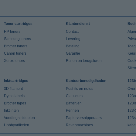
Toner cartridges
Klantendienst
Bedr
HP toners
Contact
Alge
Samsung toners
Levering
Priv
Brother toners
Betaling
Toeg
Canon toners
Garantie
Keur
Xerox toners
Ruilen en terugsturen
Cook
Site
Inktcartridges
Kantoorbenodigdheden
123i
3D filament
Post-its en notes
Over
Dymo labels
Classeurs
123a
Brother tapes
Batterijen
123l
Inktlinten
Pennen
123-
Voedingsmiddelen
Papierversnipperaars
123s
Hobbyartikelen
Rekenmachines
kabe