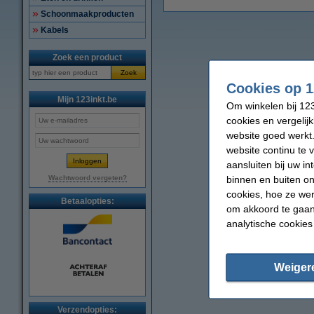
Schoonmaakproducten
Kabels
Zoek een product
Zoek
Cookies op 1
Mijn 123inkt.be
Om winkelen bij 123
cookies en vergelij
website goed werkt.
website continu te 
aansluiten bij uw i
binnen en buiten on
Wachtwoord vergeten?
cookies, hoe ze we
Betaalopties:
om akkoord te gaan.
analytische cookies
Weiger
Verzendopties: