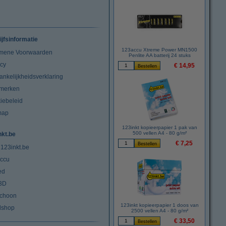
ijfsinformatie
123accu Xtreme Power MN1500
mene Voorwaarden
Penlite AA batterij 24 stuks
acy
€ 14,95
ankelijkheidsverklaring
merken
iebeleid
map
123inkt kopieerpapier 1 pak van
500 vellen A4 - 80 g/m²
nkt.be
€ 7,25
 123inkt.be
ccu
ed
3D
choon
123inkt kopieerpapier 1 doos van
lshop
2500 vellen A4 - 80 g/m²
€ 33,50