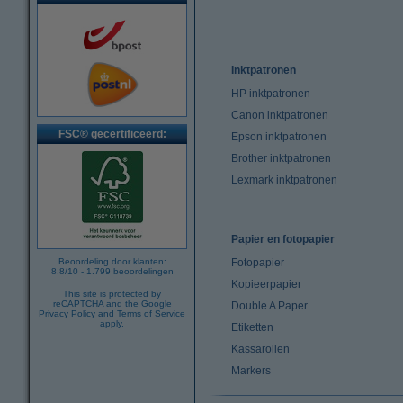
Inktpatronen
HP inktpatronen
Canon inktpatronen
FSC® gecertificeerd:
Epson inktpatronen
Brother inktpatronen
Lexmark inktpatronen
Papier en fotopapier
Beoordeling door klanten:
Fotopapier
8.8
/
10
-
1.799
beoordelingen
Kopieerpapier
This site is protected by
reCAPTCHA and the Google
Double A Paper
Privacy Policy
and
Terms of Service
apply.
Etiketten
Kassarollen
Markers