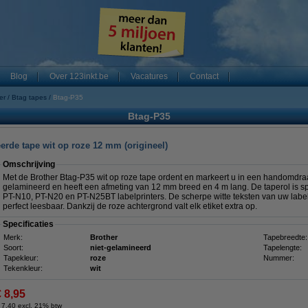
Blog
Over 123inkt.be
Vacatures
Contact
er
Btag tapes
Btag-P35
Btag-P35
erde tape wit op roze 12 mm (origineel)
Omschrijving
Met de Brother Btag-P35 wit op roze tape ordent en markeert u in een handomdraai
gelamineerd en heeft een afmeting van 12 mm breed en 4 m lang. De taperol is sp
PT-N10, PT-N20 en PT-N25BT labelprinters. De scherpe witte teksten van uw labe
perfect leesbaar. Dankzij de roze achtergrond valt elk etiket extra op.
Specificaties
Merk:
Brother
Tapebreedte:
Soort:
niet-gelamineerd
Tapelengte:
Tapekleur:
roze
Nummer:
Tekenkleur:
wit
€ 8,95
 7,40 excl. 21% btw