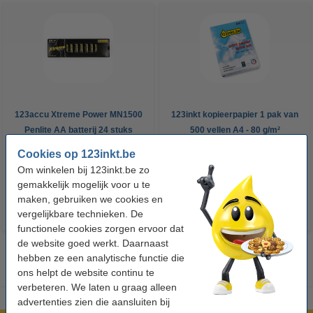
123accu Xtreme Power MN1500
123inkt kopieerpapier 1 pak van
Penlite AA batterij 24 stuks
500 vellen A4 - 80 g/m²
Cookies op 123inkt.be
€ 14,95
€ 7,25
Incl. 21% btw
Incl. 21% btw
Om winkelen bij 123inkt.be zo
gemakkelijk mogelijk voor u te
maken, gebruiken we cookies en
vergelijkbare technieken. De
functionele cookies zorgen ervoor dat
de website goed werkt. Daarnaast
hebben ze een analytische functie die
ons helpt de website continu te
verbeteren. We laten u graag alleen
advertenties zien die aansluiten bij