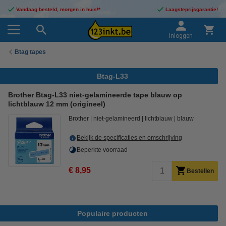
Vandaag besteld, morgen in huis!*
Laagsteprijsgarantie!
Inloggen
Btag tapes
Btag-L33
Brother Btag-L33 niet-gelamineerde tape blauw op
lichtblauw 12 mm (origineel)
Brother
niet-gelamineerd
lichtblauw
blauw
Bekijk de specificaties en omschrijving
Beperkte voorraad
€ 8,95
Bestellen
Populaire producten