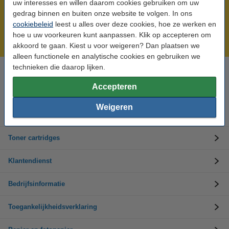
uw interesses en willen daarom cookies gebruiken om uw
Meer dan 5 miljoen klanten!
gedrag binnen en buiten onze website te volgen. In ons
cookiebeleid
leest u alles over deze cookies, hoe ze werken en
Voor 22.00 uur besteld, morgen in huis!
hoe u uw voorkeuren kunt aanpassen. Klik op accepteren om
Laagsteprijsgarantie!
akkoord te gaan. Kiest u voor weigeren? Dan plaatsen we
alleen functionele en analytische cookies en gebruiken we
technieken die daarop lijken.
Hulp nodig? Bel ons op +32 (0)9 39 64 123
Op werkdagen van 8.30 tot 17 uur
Accepteren
Weigeren
Inktpatronen
Toner cartridges
Klantendienst
Bedrijfsinformatie
Toegankelijkheidsverklaring