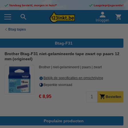
Vandaag besteld, morgen in huis!*
Laagsteprijsgarantie!
Inloggen
Btag tapes
Btag-F31
Brother Btag-F31 niet-gelamineerde tape zwart op paars 12
mm (origineel)
Brother
niet-gelamineerd
paars
zwart
Bekijk de specificaties en omschrijving
Beperkte voorraad
€ 8,95
Bestellen
Populaire producten