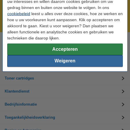
uw interesses en willen daarom cookies gebruiken om uw
Meer dan 5 miljoen klanten!
gedrag binnen en buiten onze website te volgen. In ons
cookiebeleid
leest u alles over deze cookies, hoe ze werken en
Voor 22.00 uur besteld, morgen in huis!
hoe u uw voorkeuren kunt aanpassen. Klik op accepteren om
Laagsteprijsgarantie!
akkoord te gaan. Kiest u voor weigeren? Dan plaatsen we
alleen functionele en analytische cookies en gebruiken we
technieken die daarop lijken.
Hulp nodig? Bel ons op +32 (0)9 39 64 123
Op werkdagen van 8.30 tot 17 uur
Accepteren
Weigeren
Inktpatronen
Toner cartridges
Klantendienst
Bedrijfsinformatie
Toegankelijkheidsverklaring