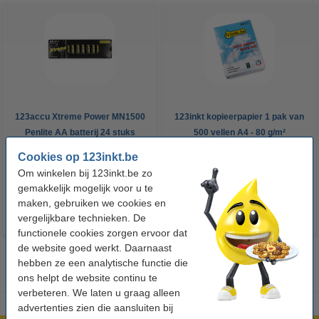
123accu Xtreme Power MN1500
123inkt kopieerpapier 1 pak van
Penlite AA batterij 24 stuks
500 vellen A4 - 80 g/m²
Cookies op 123inkt.be
€ 14,95
€ 7,25
Incl. 21% btw
Incl. 21% btw
Om winkelen bij 123inkt.be zo
gemakkelijk mogelijk voor u te
maken, gebruiken we cookies en
vergelijkbare technieken. De
functionele cookies zorgen ervoor dat
de website goed werkt. Daarnaast
hebben ze een analytische functie die
ons helpt de website continu te
verbeteren. We laten u graag alleen
advertenties zien die aansluiten bij