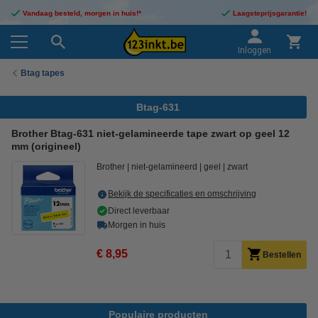
Vandaag besteld, morgen in huis!*
Laagsteprijsgarantie!
Inloggen
Btag tapes
Btag-631
Brother Btag-631 niet-gelamineerde tape zwart op geel 12
mm (origineel)
Brother
niet-gelamineerd
geel
zwart
Bekijk de specificaties en omschrijving
Direct leverbaar
Morgen in huis
€ 8,95
Bestellen
Populaire producten