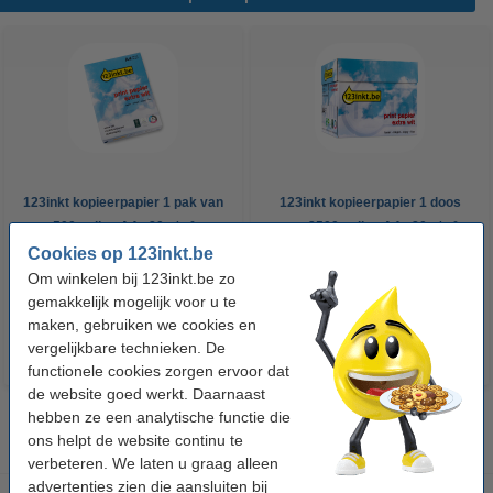
123inkt kopieerpapier 1 pak van
123inkt kopieerpapier 1 doos
500 vellen A4 - 80 g/m²
van 2500 vellen A4 - 80 g/m²
Cookies op 123inkt.be
Om winkelen bij 123inkt.be zo
€ 7,25
€ 33,50
Incl. 21% btw
Incl. 21% btw
gemakkelijk mogelijk voor u te
maken, gebruiken we cookies en
vergelijkbare technieken. De
functionele cookies zorgen ervoor dat
de website goed werkt. Daarnaast
hebben ze een analytische functie die
ons helpt de website continu te
verbeteren. We laten u graag alleen
advertenties zien die aansluiten bij