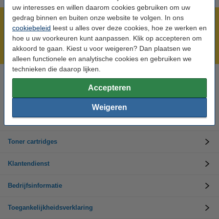
uw interesses en willen daarom cookies gebruiken om uw
gedrag binnen en buiten onze website te volgen. In ons
Meer dan 5 miljoen klanten!
cookiebeleid
leest u alles over deze cookies, hoe ze werken en
Voor 22.00 uur besteld, morgen in huis!
hoe u uw voorkeuren kunt aanpassen. Klik op accepteren om
akkoord te gaan. Kiest u voor weigeren? Dan plaatsen we
Laagsteprijsgarantie!
alleen functionele en analytische cookies en gebruiken we
technieken die daarop lijken.
Hulp nodig? Bel ons op +32 (0)9 39 64 123
Accepteren
Op werkdagen van 8.30 tot 17 uur
Weigeren
Inktpatronen
Toner cartridges
Klantendienst
Bedrijfsinformatie
Toegankelijkheidsverklaring