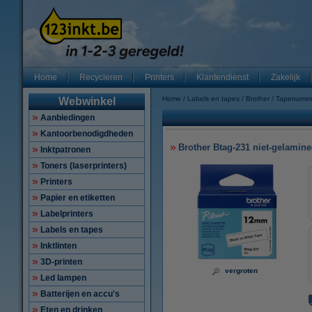
Home
Recycleren
Printers
Klantendienst
Zakelijk
Home
Labels en tapes
Brother
Tapenumm
Webwinkel
Aanbiedingen
Kantoorbenodigdheden
Brother Btag-231 niet-gelamine
Inktpatronen
Toners (laserprinters)
Printers
Papier en etiketten
Labelprinters
Labels en tapes
Inktlinten
3D-printen
vergroten
Led lampen
Batterijen en accu's
Eten en drinken