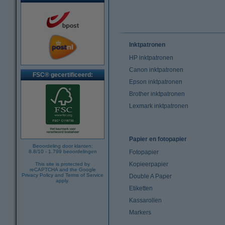
Inktpatronen
HP inktpatronen
Canon inktpatronen
FSC® gecertificeerd:
Epson inktpatronen
Brother inktpatronen
Lexmark inktpatronen
Papier en fotopapier
Beoordeling door klanten:
8.8
/
10
-
1.799
beoordelingen
Fotopapier
Kopieerpapier
This site is protected by
reCAPTCHA and the Google
Privacy Policy
and
Terms of Service
Double A Paper
apply.
Etiketten
Kassarollen
Markers