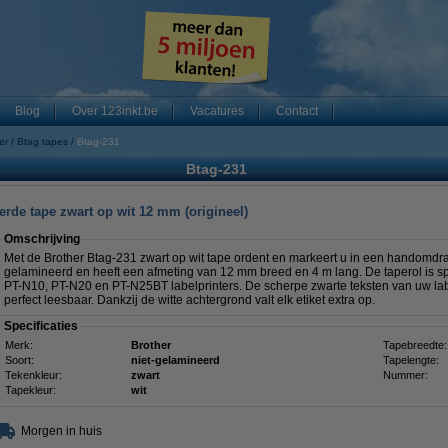
Blog
Over 123inkt.be
Vacatures
Contact
er
Btag tapes
Btag-231
Btag-231
erde tape zwart op wit 12 mm (origineel)
Omschrijving
Met de Brother Btag-231 zwart op wit tape ordent en markeert u in een handomdraai
gelamineerd en heeft een afmeting van 12 mm breed en 4 m lang. De taperol is sp
PT-N10, PT-N20 en PT-N25BT labelprinters. De scherpe zwarte teksten van uw lab
perfect leesbaar. Dankzij de witte achtergrond valt elk etiket extra op.
Specificaties
Merk:
Brother
Tapebreedte:
Soort:
niet-gelamineerd
Tapelengte:
Tekenkleur:
zwart
Nummer:
Tapekleur:
wit
Morgen in huis