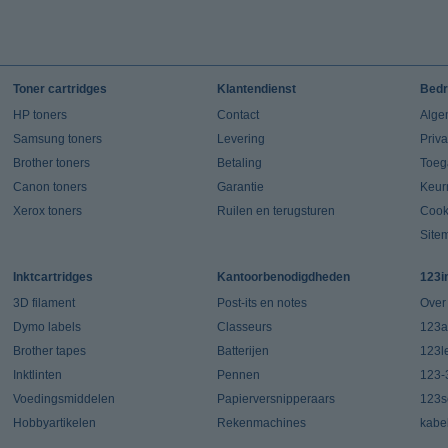
Toner cartridges
Klantendienst
Bedr
HP toners
Contact
Alge
Samsung toners
Levering
Priv
Brother toners
Betaling
Toeg
Canon toners
Garantie
Keur
Xerox toners
Ruilen en terugsturen
Cook
Site
Inktcartridges
Kantoorbenodigdheden
123i
3D filament
Post-its en notes
Over
Dymo labels
Classeurs
123a
Brother tapes
Batterijen
123l
Inktlinten
Pennen
123-
Voedingsmiddelen
Papierversnipperaars
123s
Hobbyartikelen
Rekenmachines
kabe