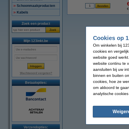
Schoonmaakproducten
€
Kabels
Zoek een product
Zoek
Cookies op 1
Mijn 123inkt.be
Om winkelen bij 123
cookies en vergelij
website goed werkt.
website continu te 
aansluiten bij uw i
Wachtwoord vergeten?
binnen en buiten on
cookies, hoe ze we
Betaalopties:
om akkoord te gaan.
analytische cookies
Weiger
Verzendopties: