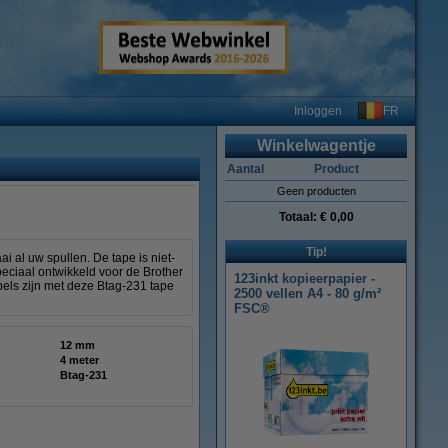
FR
Inloggen
Winkelwagentje
Aantal
Product
Geen producten
Totaal:
€ 0,00
Tip!
 al uw spullen. De tape is niet-
eciaal ontwikkeld voor de Brother
123inkt kopieerpapier -
els zijn met deze Btag-231 tape
2500 vellen A4 - 80 g/m²
FSC®
12 mm
4 meter
Btag-231