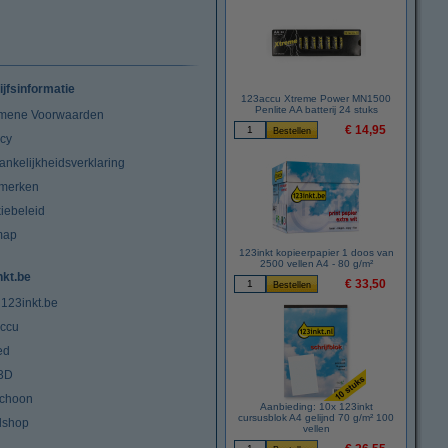
ijfsinformatie
123accu Xtreme Power MN1500
Penlite AA batterij 24 stuks
mene Voorwaarden
€ 14,95
acy
ankelijkheidsverklaring
merken
iebeleid
map
123inkt kopieerpapier 1 doos van
2500 vellen A4 - 80 g/m²
nkt.be
€ 33,50
 123inkt.be
ccu
ed
3D
choon
Aanbieding: 10x 123inkt
cursusblok A4 gelijnd 70 g/m² 100
lshop
vellen