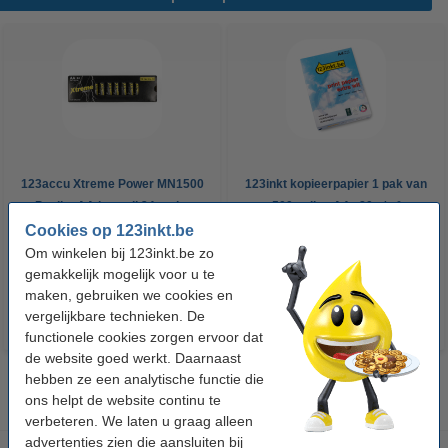
123accu Xtreme Power MN1500
123inkt kopieerpapier 1 pak van
Penlite AA batterij 24 stuks
500 vellen A4 - 80 g/m²
Cookies op 123inkt.be
Om winkelen bij 123inkt.be zo
€ 14,95
€ 7,25
Incl. 21% btw
Incl. 21% btw
gemakkelijk mogelijk voor u te
maken, gebruiken we cookies en
vergelijkbare technieken. De
functionele cookies zorgen ervoor dat
de website goed werkt. Daarnaast
hebben ze een analytische functie die
ons helpt de website continu te
verbeteren. We laten u graag alleen
advertenties zien die aansluiten bij