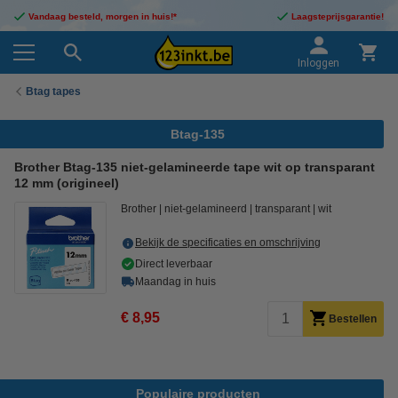
Vandaag besteld, morgen in huis!*
Laagsteprijsgarantie!
Inloggen
Btag tapes
Btag-135
Brother Btag-135 niet-gelamineerde tape wit op transparant
12 mm (origineel)
Brother
niet-gelamineerd
transparant
wit
Bekijk de specificaties en omschrijving
Direct leverbaar
Maandag in huis
€ 8,95
Bestellen
Populaire producten