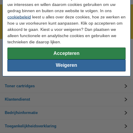
uw interesses en willen daarom cookies gebruiken om uw
gedrag binnen en buiten onze website te volgen. In ons
Meer dan 5 miljoen klanten!
cookiebeleid
leest u alles over deze cookies, hoe ze werken en
Voor 22.00 uur besteld, morgen in huis!
hoe u uw voorkeuren kunt aanpassen. Klik op accepteren om
akkoord te gaan. Kiest u voor weigeren? Dan plaatsen we
Laagsteprijsgarantie!
alleen functionele en analytische cookies en gebruiken we
technieken die daarop lijken.
Hulp nodig? Bel ons op +32 (0)9 39 64 123
Accepteren
Op werkdagen van 8.30 tot 17 uur
Weigeren
Inktpatronen
Toner cartridges
Klantendienst
Bedrijfsinformatie
Toegankelijkheidsverklaring