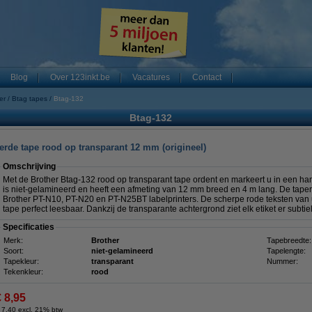
Blog
Over 123inkt.be
Vacatures
Contact
er
Btag tapes
Btag-132
Btag-132
erde tape rood op transparant 12 mm (origineel)
Omschrijving
Met de Brother Btag-132 rood op transparant tape ordent en markeert u in een ha
is niet-gelamineerd en heeft een afmeting van 12 mm breed en 4 m lang. De tapero
Brother PT-N10, PT-N20 en PT-N25BT labelprinters. De scherpe rode teksten van 
tape perfect leesbaar. Dankzij de transparante achtergrond ziet elk etiket er subtiel 
Specificaties
Merk:
Brother
Tapebreedte:
Soort:
niet-gelamineerd
Tapelengte:
Tapekleur:
transparant
Nummer:
Tekenkleur:
rood
€ 8,95
 7,40 excl. 21% btw