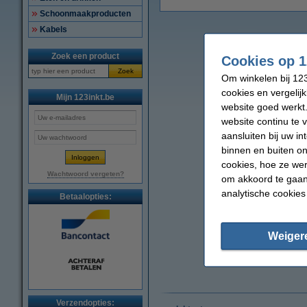
Schoonmaakproducten
Kabels
Zoek een product
Cookies op 1
Zoek
Om winkelen bij 123
cookies en vergelij
Mijn 123inkt.be
website goed werkt.
website continu te 
aansluiten bij uw i
binnen en buiten on
cookies, hoe ze we
Wachtwoord vergeten?
om akkoord te gaan.
analytische cookies
Betaalopties:
Weiger
Verzendopties: