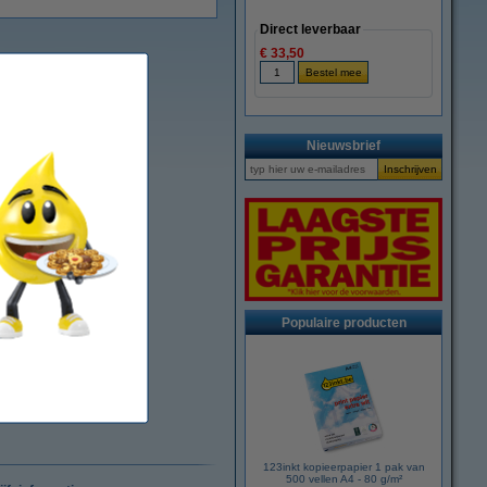
Direct leverbaar
€ 33,50
Nieuwsbrief
Populaire producten
123inkt kopieerpapier 1 pak van
500 vellen A4 - 80 g/m²