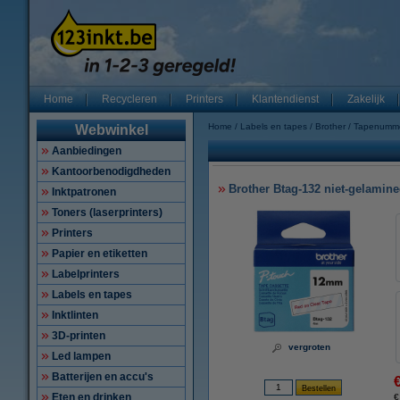
Home
Recycleren
Printers
Klantendienst
Zakelijk
Home
Labels en tapes
Brother
Tapenumm
Webwinkel
Aanbiedingen
Kantoorbenodigdheden
Brother Btag-132 niet-gelamine
Inktpatronen
Toners (laserprinters)
Printers
Papier en etiketten
Labelprinters
Labels en tapes
Inktlinten
3D-printen
vergroten
Led lampen
Batterijen en accu's
Eten en drinken
€