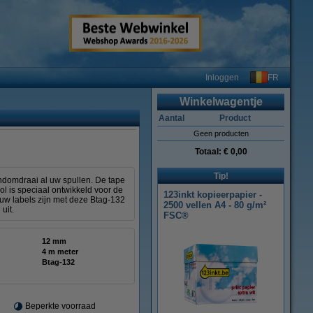
FR
Inloggen
Winkelwagentje
Aantal
Product
Geen producten
Totaal:
€ 0,00
Tip!
ndomdraai al uw spullen. De tape
l is speciaal ontwikkeld voor de
123inkt kopieerpapier -
uw labels zijn met deze Btag-132
2500 vellen A4 - 80 g/m²
uit.
FSC®
12 mm
4 m meter
Btag-132
Beperkte voorraad