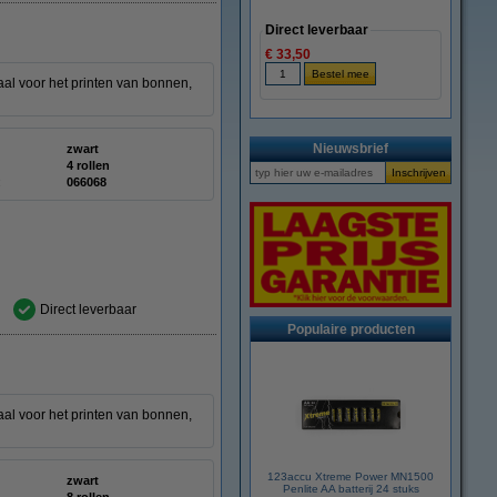
Direct leverbaar
€ 33,50
aal voor het printen van bonnen,
Nieuwsbrief
zwart
4 rollen
:
066068
Direct leverbaar
Populaire producten
aal voor het printen van bonnen,
123accu Xtreme Power MN1500
zwart
Penlite AA batterij 24 stuks