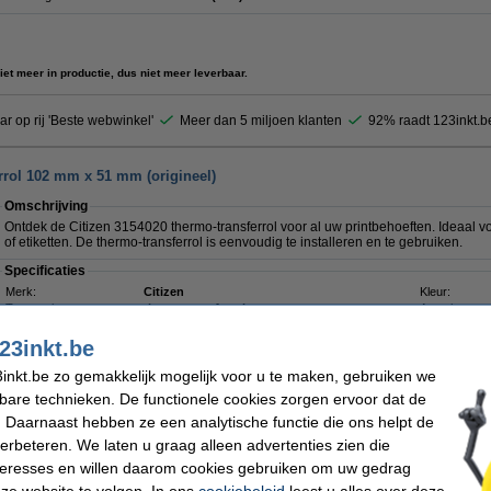
iet meer in productie, dus niet meer leverbaar.
ar op rij 'Beste webwinkel'
Meer dan 5 miljoen klanten
92% raadt 123inkt.b
rrol 102 mm x 51 mm (origineel)
Omschrijving
Ontdek de Citizen 3154020 thermo-transferrol voor al uw printbehoeften. Ideaal vo
of etiketten. De thermo-transferrol is eenvoudig te installeren en te gebruiken.
Specificaties
Merk:
Citizen
Kleur:
Toepassing:
thermotransferrol
Aantal:
Afmetingen:
51 x 102 mm (LxB)
Ons artikelnr
23inkt.be
inkt.be zo gemakkelijk mogelijk voor u te maken, gebruiken we
kbare technieken. De functionele cookies zorgen ervoor dat de
€ 249,50
 Daarnaast hebben ze een analytische functie die ons helpt de
 206,20 excl. 21% btw
verbeteren. We laten u graag alleen advertenties zien die
rrol 102 mm x 102 mm (origineel)
nteresses en willen daarom cookies gebruiken om uw gedrag
ze website te volgen. In ons
cookiebeleid
leest u alles over deze