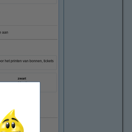
e aan
or het printen van bonnen, tickets
zwart
12 rollen
:
066075
Beperkte voorraad