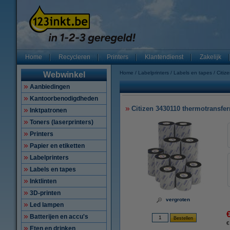
Home
Recycleren
Printers
Klantendienst
Zakelijk
Home
Labelprinters
Labels en tapes
Citiz
Webwinkel
Aanbiedingen
Kantoorbenodigdheden
Citizen 3430110 thermotransfer
Inktpatronen
Toners (laserprinters)
Printers
Papier en etiketten
Labelprinters
Labels en tapes
Inktlinten
3D-printen
vergroten
Led lampen
Batterijen en accu's
€
Eten en drinken