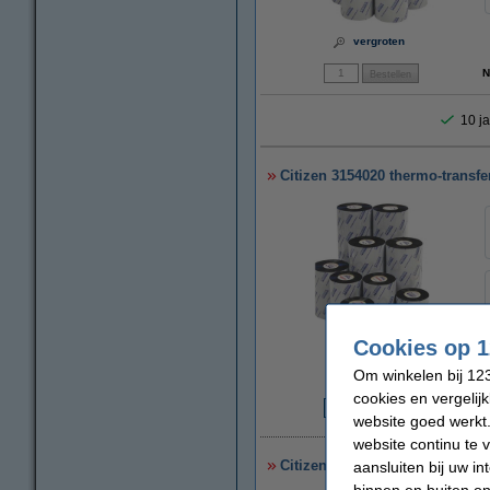
vergroten
N
10 ja
Citizen 3154020 thermo-transfe
Cookies op 1
vergroten
Om winkelen bij 123
cookies en vergelij
website goed werkt.
€
website continu te 
Citizen 3154040 thermo-transfe
aansluiten bij uw i
binnen en buiten on