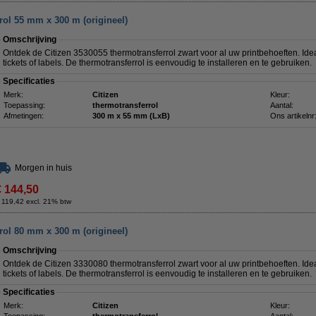
rol 55 mm x 300 m (origineel)
Omschrijving
Ontdek de Citizen 3530055 thermotransferrol zwart voor al uw printbehoeften. Ide
tickets of labels. De thermotransferrol is eenvoudig te installeren en te gebruiken.
Specificaties
Merk:
Citizen
Kleur:
Toepassing:
thermotransferrol
Aantal:
Afmetingen:
300 m x 55 mm (LxB)
Ons artikelnr
Morgen in huis
€ 144,50
 119,42 excl. 21% btw
rol 80 mm x 300 m (origineel)
Omschrijving
Ontdek de Citizen 3330080 thermotransferrol zwart voor al uw printbehoeften. Ide
tickets of labels. De thermotransferrol is eenvoudig te installeren en te gebruiken.
Specificaties
Merk:
Citizen
Kleur: