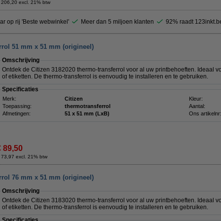
 206,20 excl. 21% btw
ar op rij 'Beste webwinkel'
Meer dan 5 miljoen klanten
92% raadt 123inkt.b
rrol 51 mm x 51 mm (origineel)
Omschrijving
Ontdek de Citizen 3182020 thermo-transferrol voor al uw printbehoeften. Ideaal vo
of etiketten. De thermo-transferrol is eenvoudig te installeren en te gebruiken.
Specificaties
Merk:
Citizen
Kleur:
Toepassing:
thermotransferrol
Aantal:
Afmetingen:
51 x 51 mm (LxB)
Ons artikelnr
€ 89,50
 73,97 excl. 21% btw
rrol 76 mm x 51 mm (origineel)
Omschrijving
Ontdek de Citizen 3183020 thermo-transferrol voor al uw printbehoeften. Ideaal vo
of etiketten. De thermo-transferrol is eenvoudig te installeren en te gebruiken.
Specificaties