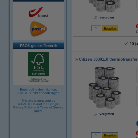
vergroten
€
10 ja
FSC® gecertificeerd:
Citizen 3330110 thermotransfer
Beoordeling door klanten:
8.8
/
10
-
1.799
beoordelingen
This site is protected by
reCAPTCHA and the Google
Privacy Policy
and
Terms of Service
apply.
vergroten