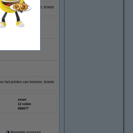
or het printen van bonnen, tickets
zwart
745 etiketten
:
066076
or het printen van bonnen, tickets
zwart
12 rollen
:
066077
Beperkte voorraad