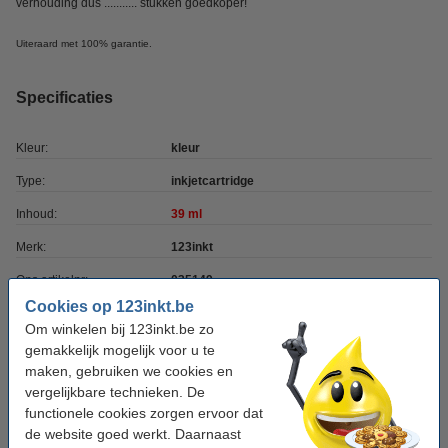
verhouding dus ........... stukken goedkoper!
Uiteraard met 100% garantie.
Specificaties
Kleur:
kleur
Type:
inkjetcartridge
Inhoud:
39 ml
Merk:
123inkt
Ons artikelnr:
035149
Cookies op 123inkt.be
Nummer:
3952371
Om winkelen bij 123inkt.be zo
gemakkelijk mogelijk voor u te
maken, gebruiken we cookies en
Tip: complete set bestellen
vergelijkbare technieken. De
Combinatie aanbieding: Kodak 30XL zwart +
functionele cookies zorgen ervoor dat
30XL kleur (123inkt huismerk)
de website goed werkt. Daarnaast
€ 27,50