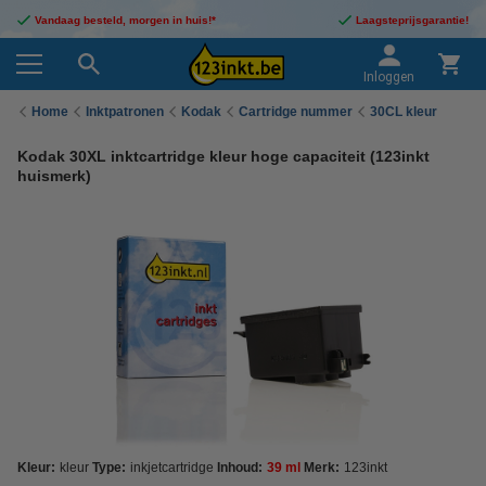
Vandaag besteld, morgen in huis!*
Laagsteprijsgarantie!
Inloggen
Home
Inktpatronen
Kodak
Cartridge nummer
30CL kleur
Kodak 30XL inktcartridge kleur hoge capaciteit (123inkt
huismerk)
Kleur:
kleur
Type:
inkjetcartridge
Inhoud:
39 ml
Merk:
123inkt