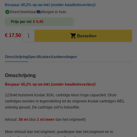
Bespaar
40,2%
op uw inkt (zonder kwaliteitsverlies)!
Direct leverbaar
Morgen in huis
Prijs per ml
€ 0,45
€ 17,50
Bestellen
Omschrijving
Specificaties
Aanbevelingen
Omschrijving
Bespaar
40,2%
op uw inkt (zonder kwaliteitsverlies)!
123inkt huismerk Kodak 30XL cartridge kleur hoge capaciteit. Onze
cartridges worden in tegenstelling tot de originele Kodak cartridges WEL
volledig gevuld. De cartridge zelf is hetzelfde.
Inhoud:
39 ml
(dus
1 ml meer
dan het origineel!)
Meer inhoud dan het origineel, goedkoper dan het origineel en in