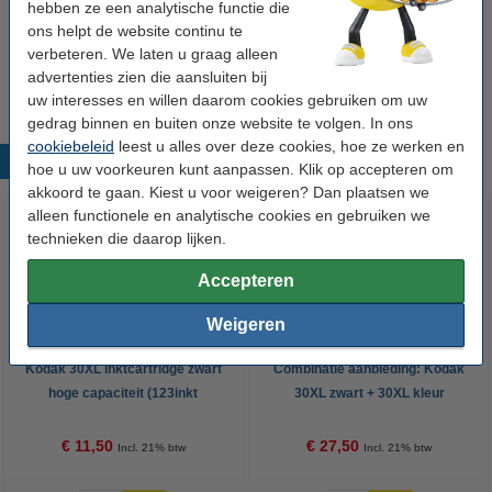
hebben ze een analytische functie die
ons helpt de website continu te
Tip
verbeteren. We laten u graag alleen
Wij adviseren u om deze cartridge i.p.v. de originele cartridge te
advertenties zien die aansluiten bij
nemen.
uw interesses en willen daarom cookies gebruiken om uw
gedrag binnen en buiten onze website te volgen. In ons
cookiebeleid
leest u alles over deze cookies, hoe ze werken en
Populaire producten
hoe u uw voorkeuren kunt aanpassen. Klik op accepteren om
akkoord te gaan. Kiest u voor weigeren? Dan plaatsen we
alleen functionele en analytische cookies en gebruiken we
technieken die daarop lijken.
Accepteren
Weigeren
Kodak 30XL inktcartridge zwart
Combinatie aanbieding: Kodak
hoge capaciteit (123inkt
30XL zwart + 30XL kleur
huismerk)
(123inkt huismerk)
€ 11,50
€ 27,50
Incl. 21% btw
Incl. 21% btw