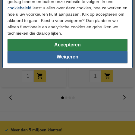
gedrag binnen en buiten onze website te volgen. In ons
cookiebeleid
leest u alles over deze cookies, hoe ze werken en
hoe u uw voorkeuren kunt aanpassen. Klik op accepteren om
akkoord te gaan. Kiest u voor weigeren? Dan plaatsen we
alleen functionele en analytische cookies en gebruiken we
technieken die daarop lijken.
Kodak 30XL inktcartridge zwart
Combinatie aanbieding: Kodak
hoge capaciteit (123inkt
30XL zwart + 30XL kleur
Accepteren
huismerk)
(123inkt huismerk)
Weigeren
€ 11,50
€ 27,50
Incl. 21% btw
Incl. 21% btw
Meer dan 5 miljoen klanten!