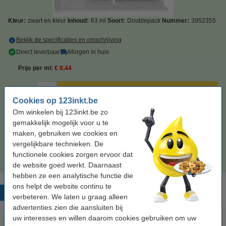
Kleur:
zwart en kleur
Inhoud:
63 ml
Soort:
Doublepack
Nummer:
3952355
Bekijk de specificaties en omschrijving
Direct leverbaar
Morgen in huis
Prijs per ml
€ 0,44
€ 27,50
Bestellen
Cookies op 123inkt.be
Om winkelen bij 123inkt.be zo
Zwart meebestellen
gemakkelijk mogelijk voor u te
maken, gebruiken we cookies en
Kodak 30XL inktcartridge zwart hoge capaciteit
(123inkt huismerk)
vergelijkbare technieken. De
€ 11,50
functionele cookies zorgen ervoor dat
de website goed werkt. Daarnaast
hebben ze een analytische functie die
ons helpt de website continu te
Populaire producten
verbeteren. We laten u graag alleen
advertenties zien die aansluiten bij
uw interesses en willen daarom cookies gebruiken om uw