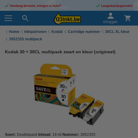
Vandaag besteld, morgen in huis!*
Laagsteprijsgarantie!
Inloggen
Home
Inktpatronen
Kodak
Cartridge nummer
30CL XL kleur
3952355 multipack
Kodak 30 + 30CL multipack zwart en kleur (origineel)
Soort:
Doublepack
Inhoud:
19 ml
Nummer:
3952355