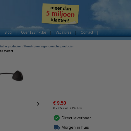
Blog
Over 123inkt.be
Vacatures
Contact
ische producten
Kensington ergonomische producten
er zwart
€ 9,50
€ 7,85 excl. 21% btw
Direct leverbaar
Morgen in huis