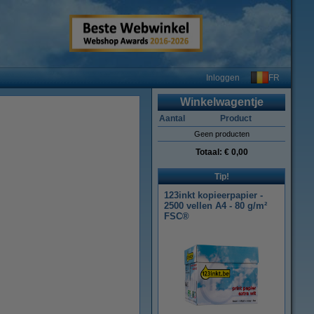
FR
Inloggen
Winkelwagentje
Aantal
Product
Geen producten
Totaal:
€ 0,00
Tip!
123inkt kopieerpapier -
2500 vellen A4 - 80 g/m²
FSC®