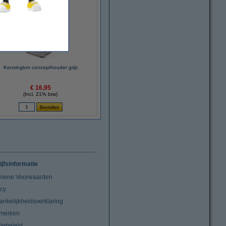
Kensington concepthouder grijs
€ 16,95
(Incl. 21% btw)
ijfsinformatie
mene Voorwaarden
acy
ankelijkheidsverklaring
merken
iebeleid