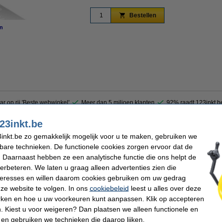
Bestellen
n
vergroten
ar op rij 'Beste webwinkel'
Meer dan 5 miljoen klanten
92% raadt 123inkt.b
23inkt.be
der is een handige, compacte clip waaraan u een document kunt ophangen. Zo kun
inkt.be zo gemakkelijk mogelijk voor u te maken, gebruiken we
en bent. U hoeft uw blik niet telkens omlaag te richten naar het bureaublad. De clip 
kbare technieken. De functionele cookies zorgen ervoor dat de
exibele arm met zwanenhals geeft u de vrijheid om het document op de gewenste ple
 Daarnaast hebben ze een analytische functie die ons helpt de
verbeteren. We laten u graag alleen advertenties zien die
nteresses en willen daarom cookies gebruiken om uw gedrag
ngton
Kleur:
ze website te volgen. In ons
cookiebeleid
leest u alles over deze
menthouder
Ons artikelnr:
rken en hoe u uw voorkeuren kunt aanpassen. Klik op accepteren
 Kiest u voor weigeren? Dan plaatsen we alleen functionele en
 en gebruiken we technieken die daarop lijken.
 dit artikel ook besteld hebben