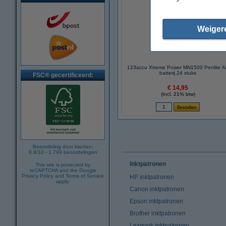
Weiger
123accu Xtreme Power MN1500 Penlite 
batterij 24 stuks
FSC® gecertificeerd:
€ 14,95
(Incl. 21% btw)
Beoordeling door klanten:
8.8
/
10
-
1.799
beoordelingen
Inktpatronen
This site is protected by
reCAPTCHA and the Google
Privacy Policy
and
Terms of Service
HP inktpatronen
apply.
Canon inktpatronen
Epson inktpatronen
Brother inktpatronen
Lexmark inktpatronen