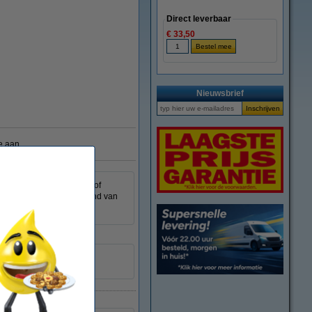
Direct leverbaar
€ 33,50
Nieuwsbrief
e aan
t u eenvoudig een tekst of
is te bevestigen aan de rand van
k te hangen.
antraciet
230008