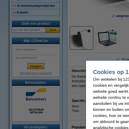
Schoonmaakproducten
Kabels
vergrote
Zoek een product
Zoek
Mijn 123inkt.be
10 ja
Cookies op 1
Omschrijving
Wachtwoord vergeten?
De Kensington flexclip documenthou
Om winkelen bij 123
formulier lezen terwijl u aan het typ
Betaalopties:
cookies en vergelij
een laptop of platte monitor. De fl
website goed werkt.
website continu te 
Specificaties
aansluiten bij uw i
Merk:
Kensi
binnen en buiten on
Type:
docu
cookies, hoe ze we
om akkoord te gaan.
analytische cookies
Verzendopties:
Populaire artikelen van klanten die