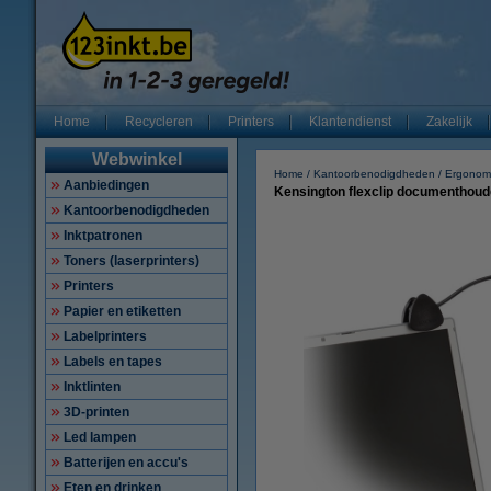
Home
Recycleren
Printers
Klantendienst
Zakelijk
Webwinkel
Home
Kantoorbenodigdheden
Ergonom
Aanbiedingen
Kensington flexclip documenthoud
Kantoorbenodigdheden
Inktpatronen
Toners (laserprinters)
Printers
Papier en etiketten
Labelprinters
Labels en tapes
Inktlinten
3D-printen
Led lampen
Batterijen en accu's
Eten en drinken