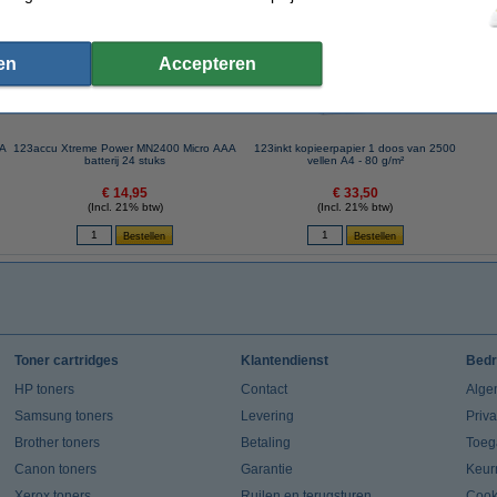
en
Accepteren
AA
123accu Xtreme Power MN2400 Micro AAA
123inkt kopieerpapier 1 doos van 2500
batterij 24 stuks
vellen A4 - 80 g/m²
€ 14,95
€ 33,50
(Incl. 21% btw)
(Incl. 21% btw)
Toner cartridges
Klantendienst
Bedr
HP toners
Contact
Alge
Samsung toners
Levering
Priv
Brother toners
Betaling
Toeg
Canon toners
Garantie
Keur
Xerox toners
Ruilen en terugsturen
Cook