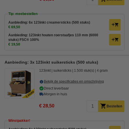
Tip: meebestellen
Aanbieding: 6x 123inkt creamersticks (500 stuks)
€ 69,50
Aanbieding: 123inkt houten roerstaafjes 110 mm (6000
stuks) FSC® 100%
€ 19,50
Aanbieding: 3x 123inkt suikersticks (500 stuks)
123inkt
suikersticks
1.500 stuk(s)
4 gram
Bekijk de specificaties en omschrijving
Direct leverbaar
Morgen in huis
€ 28,50
Bestellen
Winstpakker!