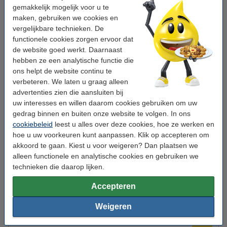
gemakkelijk mogelijk voor u te
Van Gilse
honingsticks
1 stuk
100 stuk(s)
maken, gebruiken we cookies en
Bekijk de specificaties en omschrijving
vergelijkbare technieken. De
functionele cookies zorgen ervoor dat
Direct leverbaar
de website goed werkt. Daarnaast
Morgen in huis
hebben ze een analytische functie die
€ 25,50
ons helpt de website continu te
Bestellen
verbeteren. We laten u graag alleen
advertenties zien die aansluiten bij
uw interesses en willen daarom cookies gebruiken om uw
Winstpakker!
gedrag binnen en buiten onze website te volgen. In ons
Aanbieding: 2x Van Oordt honingsticks (100 stuks)
cookiebeleid
leest u alles over deze cookies, hoe ze werken en
€ 48,95
hoe u uw voorkeuren kunt aanpassen. Klik op accepteren om
akkoord te gaan. Kiest u voor weigeren? Dan plaatsen we
Tip: meebestellen
alleen functionele en analytische cookies en gebruiken we
Combideal: 123inkt thee 3 smaken (300 stuks)
technieken die daarop lijken.
€ 21,50
€ 18,28
Accepteren
123inkt houten roerstaafjes 110 mm (2000 stuks)
€ 6,95
Weigeren
123inkt suikersticks (500 stuks)
€ 10,95