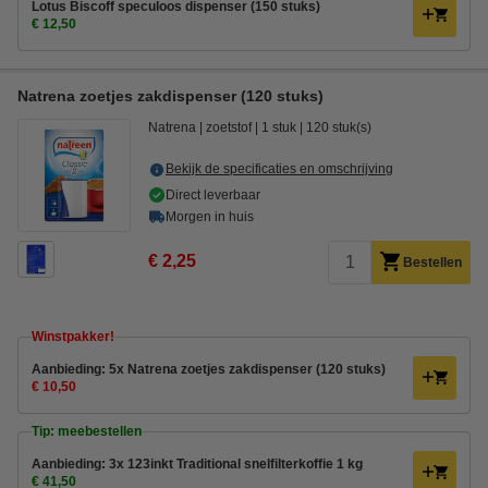
Lotus Biscoff speculoos dispenser (150 stuks)
€ 12,50
Natrena zoetjes zakdispenser (120 stuks)
Natrena
zoetstof
1 stuk
120 stuk(s)
Bekijk de specificaties en omschrijving
Direct leverbaar
Morgen in huis
€ 2,25
Bestellen
Winstpakker!
Aanbieding: 5x Natrena zoetjes zakdispenser (120 stuks)
€ 10,50
Tip: meebestellen
Aanbieding: 3x 123inkt Traditional snelfilterkoffie 1 kg
€ 41,50