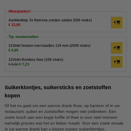
Winstpakker!
Aanbieding: 3x Natrena zoetjes zakjes (500 stuks)
€ 33,95
Tip: meebestellen
123inkt houten roerstaafjes 110 mm (2000 stuks)
€ 6,95
123inkt Rooibos thee (100 stuks)
€ 8,50
€ 7,23
Suikerklontjes, suikersticks en zoetstoffen
kopen
Of het nu gaat om een warme drank thuis, op kantoor of in uw
restaurant: suiker en zoetstoffen mogen niet ontbreken. Een
zoete touch aan een kopje koffie of thee is voor veel mensen
namelijk precies wat het zo lekker maakt. Voor een zoete smaak
in uw warme drank kan u kiezen tussen suikerklontjes,