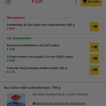
€ 2,25
Bestellen
Winstpakker!
Aanbieding: 5x Van Gilse mini suikerklontjes 500 g
€ 9,95
Tip: meebestellen
Kartonnen koffiebekers wit (100 stuks)
€ 4,95
123inkt houten roerstaafjes 110 mm (2000 stuks)
€ 6,95
Friesche Vlag Completa koffiecreamer 200 g
€ 2,75
Van Gilse midi suikerklontjes 750 g
Van Gilse
suikerproduct
1 stuk
750 gram
Bekijk de specificaties en omschrijving