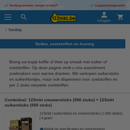
Vandaag besteld, morgen in huis!*
Laagsteprijsgarantie!
Inloggen
Voeding
Suiker, zoetstoffen en honing
Breng uw kopje koffie of thee op smaak met suiker of
zoetstoffen. Op deze pagina vindt u ons assortiment
zoetmakers voor warme dranken. We verkopen suikersticks
en suikerklontjes, maar ook dispensers voor zoetstoffen en
per 2 stuks verpakte zoetstoffen.
Combideal: 123inkt creamersticks (500 stuks) + 123inkt
suikersticks (500 stuks)
123inkt
suikersticks en creamersticks
1.000 stuk(s)
4 gram
Bekijk de specificaties en omschrijving