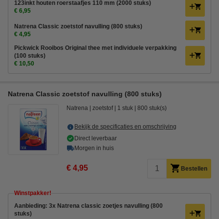
123inkt houten roerstaafjes 110 mm (2000 stuks)
€ 6,95
Natrena Classic zoetstof navulling (800 stuks)
€ 4,95
Pickwick Rooibos Original thee met individuele verpakking
(100 stuks)
€ 10,50
Natrena Classic zoetstof navulling (800 stuks)
Natrena
zoetstof
1 stuk
800 stuk(s)
Bekijk de specificaties en omschrijving
Direct leverbaar
Morgen in huis
€ 4,95
Bestellen
Winstpakker!
Aanbieding: 3x Natrena classic zoetjes navulling (800
stuks)