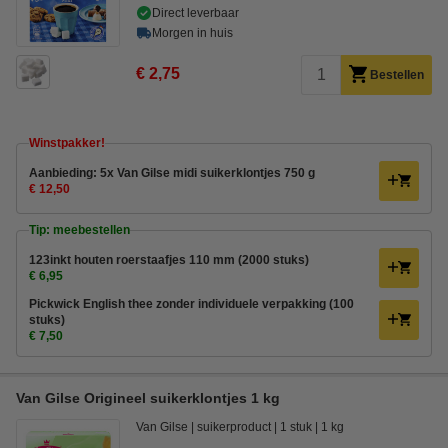
Direct leverbaar
Morgen in huis
€ 2,75
Bestellen
Winstpakker!
Aanbieding: 5x Van Gilse midi suikerklontjes 750 g
€ 12,50
Tip: meebestellen
123inkt houten roerstaafjes 110 mm (2000 stuks)
€ 6,95
Pickwick English thee zonder individuele verpakking (100
stuks)
€ 7,50
Van Gilse Origineel suikerklontjes 1 kg
Van Gilse
suikerproduct
1 stuk
1 kg