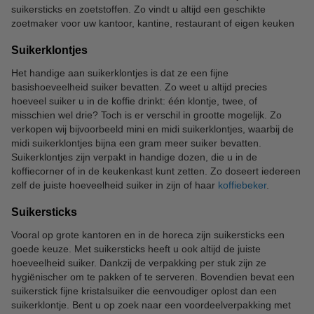
suikersticks en zoetstoffen. Zo vindt u altijd een geschikte
zoetmaker voor uw kantoor, kantine, restaurant of eigen keuken
Suikerklontjes
Het handige aan suikerklontjes is dat ze een fijne
basishoeveelheid suiker bevatten. Zo weet u altijd precies
hoeveel suiker u in de koffie drinkt: één klontje, twee, of
misschien wel drie? Toch is er verschil in grootte mogelijk. Zo
verkopen wij bijvoorbeeld mini en midi suikerklontjes, waarbij de
midi suikerklontjes bijna een gram meer suiker bevatten.
Suikerklontjes zijn verpakt in handige dozen, die u in de
koffiecorner of in de keukenkast kunt zetten. Zo doseert iedereen
zelf de juiste hoeveelheid suiker in zijn of haar
koffiebeker
.
Suikersticks
Vooral op grote kantoren en in de horeca zijn suikersticks een
goede keuze. Met suikersticks heeft u ook altijd de juiste
hoeveelheid suiker. Dankzij de verpakking per stuk zijn ze
hygiënischer om te pakken of te serveren. Bovendien bevat een
suikerstick fijne kristalsuiker die eenvoudiger oplost dan een
suikerklontje. Bent u op zoek naar een voordeelverpakking met