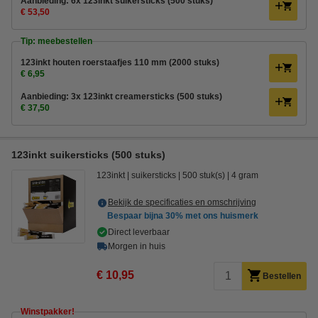
Aanbieding: 6x 123inkt suikersticks (500 stuks)
€ 53,50
Tip: meebestellen
123inkt houten roerstaafjes 110 mm (2000 stuks)
€ 6,95
Aanbieding: 3x 123inkt creamersticks (500 stuks)
€ 37,50
123inkt suikersticks (500 stuks)
123inkt
suikersticks
500 stuk(s)
4 gram
Bekijk de specificaties en omschrijving
Bespaar bijna
30%
met ons huismerk
Direct leverbaar
Morgen in huis
€ 10,95
Bestellen
Winstpakker!