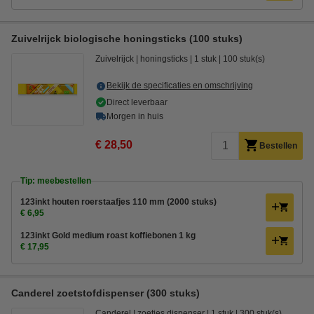
Zuivelrijck biologische honingsticks (100 stuks)
Zuivelrijck
honingsticks
1 stuk
100 stuk(s)
Bekijk de specificaties en omschrijving
Direct leverbaar
Morgen in huis
€ 28,50
Bestellen
Tip: meebestellen
123inkt houten roerstaafjes 110 mm (2000 stuks)
€ 6,95
123inkt Gold medium roast koffiebonen 1 kg
€ 17,95
Canderel zoetstofdispenser (300 stuks)
Canderel
zoetjes dispenser
1 stuk
300 stuk(s)