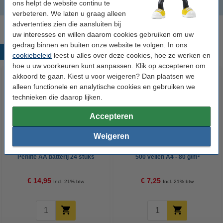
ons helpt de website continu te
Ontbijtkoek
verbeteren. We laten u graag alleen
advertenties zien die aansluiten bij
uw interesses en willen daarom cookies gebruiken om uw
gedrag binnen en buiten onze website te volgen. In ons
Populaire producten
cookiebeleid
leest u alles over deze cookies, hoe ze werken en
hoe u uw voorkeuren kunt aanpassen. Klik op accepteren om
akkoord te gaan. Kiest u voor weigeren? Dan plaatsen we
alleen functionele en analytische cookies en gebruiken we
technieken die daarop lijken.
Accepteren
Weigeren
123accu Xtreme Power MN1500
123inkt kopieerpapier 1 pak van
Penlite AA batterij 24 stuks
500 vellen A4 - 80 g/m²
€ 14,95
€ 7,25
Incl. 21% btw
Incl. 21% btw