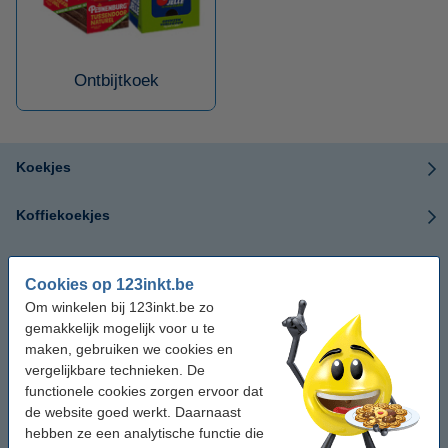
Ontbijtkoek
Koekjes
Koffiekoekjes
Hoppe koekjes
Cookies op 123inkt.be
Om winkelen bij 123inkt.be zo
Elite koekjes
gemakkelijk mogelijk voor u te
maken, gebruiken we cookies en
Lotus koekjes
vergelijkbare technieken. De
functionele cookies zorgen ervoor dat
Tussendoorkoek
de website goed werkt. Daarnaast
hebben ze een analytische functie die