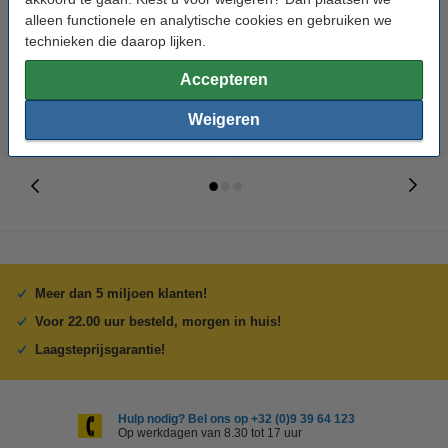
Penlite AA batterij 24 stuks
van 2500 vellen A4 - 80 g/m²
alleen functionele en analytische cookies en gebruiken we
technieken die daarop lijken.
€ 14,95
€ 33,50
Incl. 21% btw
Incl. 21% btw
Accepteren
Weigeren
Meer dan 5 miljoen klanten!
Voor 22.00 uur besteld, morgen in huis!
Laagsteprijsgarantie!
Hulp nodig? Bel ons op +32 (0)9 39 64 123
Op werkdagen van 8.30 tot 17 uur