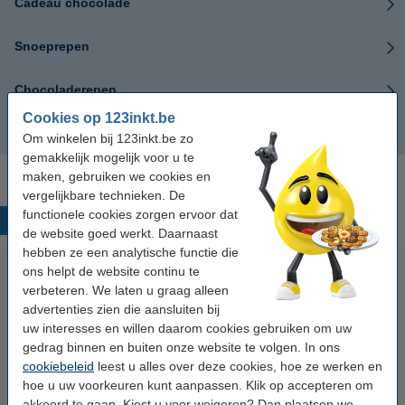
Cadeau chocolade
Snoeprepen
Chocoladerepen
Cookies op 123inkt.be
Milka chocolade
Om winkelen bij 123inkt.be zo
gemakkelijk mogelijk voor u te
maken, gebruiken we cookies en
vergelijkbare technieken. De
functionele cookies zorgen ervoor dat
Populaire producten
de website goed werkt. Daarnaast
hebben ze een analytische functie die
ons helpt de website continu te
verbeteren. We laten u graag alleen
advertenties zien die aansluiten bij
uw interesses en willen daarom cookies gebruiken om uw
gedrag binnen en buiten onze website te volgen. In ons
cookiebeleid
leest u alles over deze cookies, hoe ze werken en
hoe u uw voorkeuren kunt aanpassen. Klik op accepteren om
123accu Xtreme Power MN1500
123inkt kopieerpapier 1 doos
akkoord te gaan. Kiest u voor weigeren? Dan plaatsen we