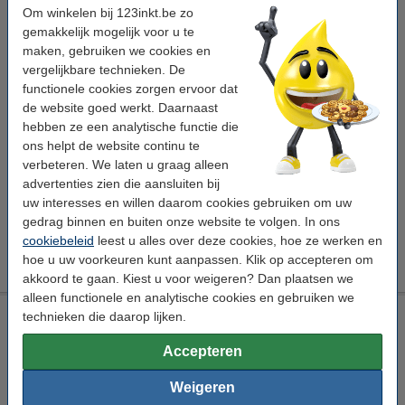
€ 47,50
Bestellen
Om winkelen bij 123inkt.be zo
gemakkelijk mogelijk voor u te
Winstpakker!
maken, gebruiken we cookies en
vergelijkbare technieken. De
Aanbieding: 2x Hotcemel cacao sticks (100 stuks)
functionele cookies zorgen ervoor dat
€ 89,95
de website goed werkt. Daarnaast
hebben ze een analytische functie die
Tip: meebestellen
ons helpt de website continu te
123inkt suikersticks (500 stuks)
verbeteren. We laten u graag alleen
€ 10,95
advertenties zien die aansluiten bij
123inkt houten roerstaafjes 110 mm (2000 stuks)
uw interesses en willen daarom cookies gebruiken om uw
€ 6,95
gedrag binnen en buiten onze website te volgen. In ons
cookiebeleid
leest u alles over deze cookies, hoe ze werken en
Herbruikbare koffiebekers (20 stuks)
€ 4,95
€ 3,96
hoe u uw voorkeuren kunt aanpassen. Klik op accepteren om
akkoord te gaan. Kiest u voor weigeren? Dan plaatsen we
alleen functionele en analytische cookies en gebruiken we
Clipper Hot Chocolate sticks (100 stuks)
technieken die daarop lijken.
Clipper
chocoladedrank
100 stuk(s)
28 gram
Accepteren
Bekijk de specificaties en omschrijving
Weigeren
Direct leverbaar