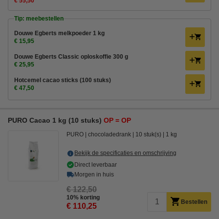
€ 55,50
Tip: meebestellen
Douwe Egberts melkpoeder 1 kg
€ 15,95
Douwe Egberts Classic oploskoffie 300 g
€ 25,95
Hotcemel cacao sticks (100 stuks)
€ 47,50
PURO Cacao 1 kg (10 stuks)
OP = OP
PURO
chocoladedrank
10 stuk(s)
1 kg
Bekijk de specificaties en omschrijving
Direct leverbaar
Morgen in huis
€ 122,50
10% korting
Bestellen
€ 110,25