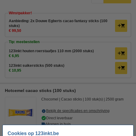
Winstpakker!
Aanbieding: 2x Douwe Egberts cacao fantasy sticks (100
stuks)
€ 99,50
Tip: meebestellen
123inkt houten roerstaafjes 110 mm (2000 stuks)
€ 6,95
123inkt suikersticks (500 stuks)
€ 10,95
Hotcemel cacao sticks (100 stuks)
Chocomel
Cacao sticks
100 stuk(s)
2500 gram
Bekijk de specificaties en omschrijving
Direct leverbaar
Morgen in huis
Cookies op 123inkt.be