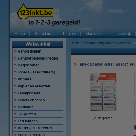
Home
Recycleren
Printers
Klantendienst
Zakelijk
Home
Kantoorbenodigdheden
Stickers
Sc
Webwinkel
Aanbiedingen
Kantoorbenodigdheden
Tanex boeketiketten assorti (40
Inktpatronen
Toners (laserprinters)
Printers
Papier en etiketten
Labelprinters
Labels en tapes
Inktlinten
3D-printen
vergroten
Led lampen
Batterijen en accu's
Eten en drinken