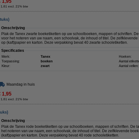
€ 1,95
 1,61 excl. 21% btw
tuks)
Omschrijving
Plak de Tanex zwarte boeketiketten op uw schoolboeken, mappen of schriften. De
voor het noteren van uw naam, een schoolvak, de inhoud of titel. De zelfklevende
op (kaft)papier en karton. Deze verpakking bevat 40 zwarte schooletiketten.
Specificaties
Merk:
Tanex
Hoeken:
Toepassing:
boeken
Aantal etikett
Kleur:
zwart
Aantal vellen:
Maandag in huis
€ 1,95
 1,61 excl. 21% btw
tuks)
Omschrijving
Plak de Tanex rode boeketiketten op uw schoolboeken, mappen of schriften. De l
het noteren van uw naam, een schoolvak, de inhoud of titel. De zelfklevende boek
(kaft)papier en karton. Deze verpakking bevat 40 rode schooletiketten.