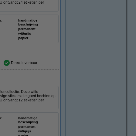
U ontvangt 24 etiketten per
r:
handmatige
beschrijving
permanent
wit/grijs
papier
Direct leverbaar
encollectie. Deze witte
vige stickers die goed hechten op
U ontvangt 12 etiketten per
r:
handmatige
beschrijving
permanent
wit/grijs
papier