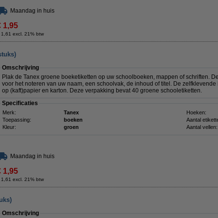
Maandag in huis
€ 1,95
 1,61 excl. 21% btw
stuks)
Omschrijving
Plak de Tanex groene boeketiketten op uw schoolboeken, mappen of schriften. D
voor het noteren van uw naam, een schoolvak, de inhoud of titel. De zelfklevende
op (kaft)papier en karton. Deze verpakking bevat 40 groene schooletiketten.
Specificaties
Merk:
Tanex
Hoeken:
Toepassing:
boeken
Aantal etikett
Kleur:
groen
Aantal vellen:
Maandag in huis
€ 1,95
 1,61 excl. 21% btw
uks)
Omschrijving