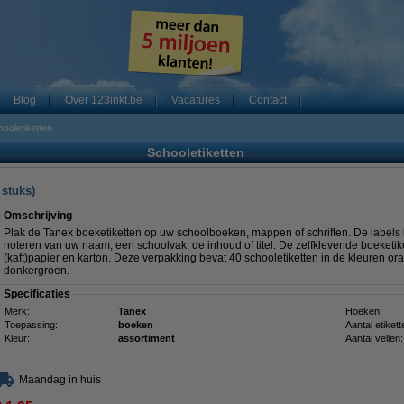
Blog
Over 123inkt.be
Vacatures
Contact
hooletiketten
Schooletiketten
 stuks)
Omschrijving
Plak de Tanex boeketiketten op uw schoolboeken, mappen of schriften. De labels
noteren van uw naam, een schoolvak, de inhoud of titel. De zelfklevende boeketik
(kaft)papier en karton. Deze verpakking bevat 40 schooletiketten in de kleuren ora
donkergroen.
Specificaties
Merk:
Tanex
Hoeken:
Toepassing:
boeken
Aantal etikett
Kleur:
assortiment
Aantal vellen:
Maandag in huis