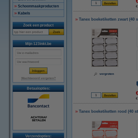
Schoonmaakproducten
€
Kabels
Tanex boeketiketten zwart (40 s
Zoek een product
Zoek
Mijn 123inkt.be
vergroten
Wachtwoord vergeten?
Betaalopties:
€
Tanex boeketiketten rood (40 s
Verzendopties: