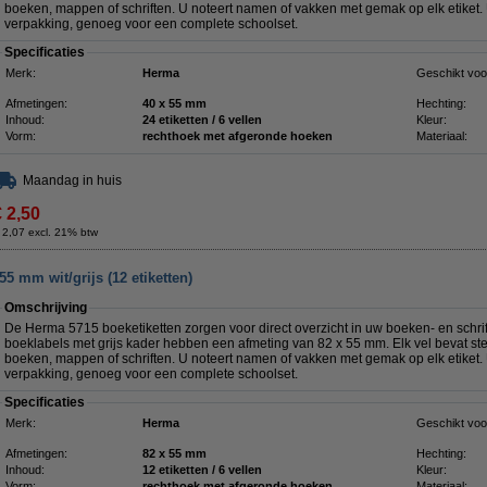
boeken, mappen of schriften. U noteert namen of vakken met gemak op elk etiket. 
verpakking, genoeg voor een complete schoolset.
Specificaties
Merk:
Herma
Geschikt voo
Afmetingen:
40 x 55 mm
Hechting:
Inhoud:
24 etiketten / 6 vellen
Kleur:
Vorm:
rechthoek met afgeronde hoeken
Materiaal:
Maandag in huis
€ 2,50
 2,07 excl. 21% btw
5 mm wit/grijs (12 etiketten)
Omschrijving
De Herma 5715 boeketiketten zorgen voor direct overzicht in uw boeken- en schrift
boeklabels met grijs kader hebben een afmeting van 82 x 55 mm. Elk vel bevat ste
boeken, mappen of schriften. U noteert namen of vakken met gemak op elk etiket. 
verpakking, genoeg voor een complete schoolset.
Specificaties
Merk:
Herma
Geschikt voo
Afmetingen:
82 x 55 mm
Hechting:
Inhoud:
12 etiketten / 6 vellen
Kleur:
Vorm:
rechthoek met afgeronde hoeken
Materiaal: