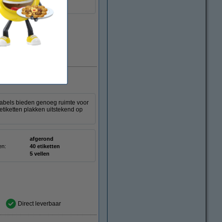
5 vellen
Direct leverbaar
labels bieden genoeg ruimte voor
etiketten plakken uitstekend op
afgerond
en:
40 etiketten
5 vellen
Direct leverbaar