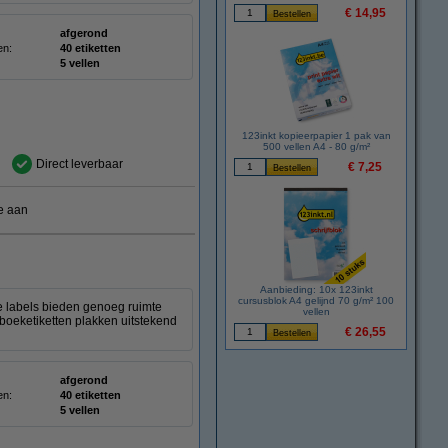
€ 14,95
afgerond
en:
40 etiketten
5 vellen
123inkt kopieerpapier 1 pak van
500 vellen A4 - 80 g/m²
Direct leverbaar
€ 7,25
e aan
Aanbieding: 10x 123inkt
cursusblok A4 gelijnd 70 g/m² 100
e labels bieden genoeg ruimte
vellen
 boeketiketten plakken uitstekend
€ 26,55
afgerond
en:
40 etiketten
5 vellen