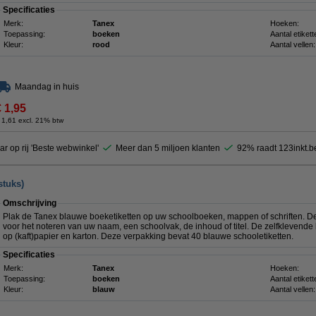
Specificaties
Merk:
Tanex
Hoeken:
Toepassing:
boeken
Aantal etikett
Kleur:
rood
Aantal vellen:
Maandag in huis
€ 1,95
 1,61 excl. 21% btw
ar op rij 'Beste webwinkel'
Meer dan 5 miljoen klanten
92% raadt 123inkt.b
stuks)
Omschrijving
Plak de Tanex blauwe boeketiketten op uw schoolboeken, mappen of schriften. D
voor het noteren van uw naam, een schoolvak, de inhoud of titel. De zelfklevende
op (kaft)papier en karton. Deze verpakking bevat 40 blauwe schooletiketten.
Specificaties
Merk:
Tanex
Hoeken:
Toepassing:
boeken
Aantal etikett
Kleur:
blauw
Aantal vellen: