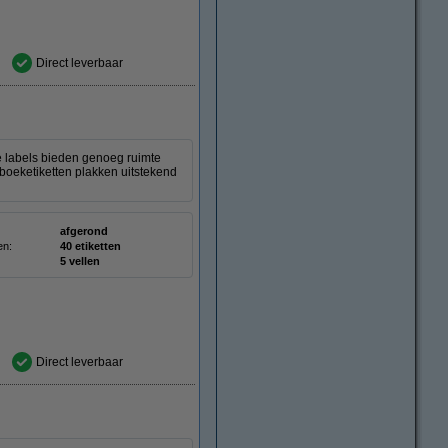
Direct leverbaar
e labels bieden genoeg ruimte
 boeketiketten plakken uitstekend
afgerond
en:
40 etiketten
5 vellen
Direct leverbaar