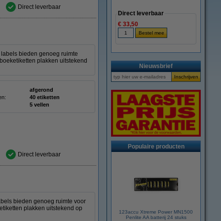
Direct leverbaar
Direct leverbaar
€ 33,50
 labels bieden genoeg ruimte
 boeketiketten plakken uitstekend
Nieuwsbrief
afgerond
en:
40 etiketten
5 vellen
Populaire producten
Direct leverbaar
abels bieden genoeg ruimte voor
etiketten plakken uitstekend op
123accu Xtreme Power MN1500
Penlite AA batterij 24 stuks