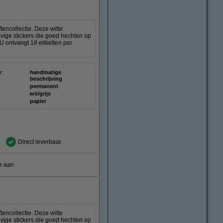
encollectie. Deze witte
vige stickers die goed hechten op
U ontvangt 18 etiketten per
r:
handmatige
beschrijving
permanent
wit/grijs
papier
Direct leverbaar
e aan
encollectie. Deze witte
vige stickers die goed hechten op