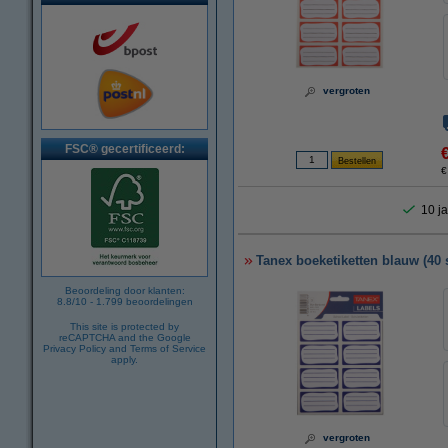
vergroten
FSC® gecertificeerd:
€
10 ja
Tanex boeketiketten blauw (40 
Beoordeling door klanten:
8.8
/
10
-
1.799
beoordelingen
This site is protected by
reCAPTCHA and the Google
Privacy Policy
and
Terms of Service
apply.
vergroten