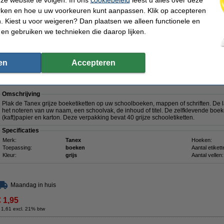
Kleur:
paars
Aantal vellen:
rken en hoe u uw voorkeuren kunt aanpassen. Klik op accepteren
 Kiest u voor weigeren? Dan plaatsen we alleen functionele en
 en gebruiken we technieken die daarop lijken.
Maandag in huis
€ 1,95
 1,61 excl. 21% btw
en
Accepteren
tuks)
Omschrijving
Plak de Tanex grijze boeketiketten op uw schoolboeken, mappen of schriften. De 
het noteren van uw naam, een schoolvak, de inhoud of titel. De zelfklevende boek
(kaft)papier en karton. Deze verpakking bevat 40 grijze schooletiketten.
Specificaties
Merk:
Tanex
Hoeken:
Toepassing:
boeken
Aantal etikett
Kleur:
grijs
Aantal vellen:
Maandag in huis
€ 1,95
 1,61 excl. 21% btw