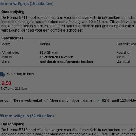
6 mm wit/grijs (18 etiketten)
Omschrijving
De Herma 5711 boeketiketten zorgen voor direct overzicht in uw boeken- en schrift
boeklabels met grijs kader hebben een afmeting van 82 x 36 mm. Elk vel bevat ste
boeken, mappen of schriften. U noteert namen of vakken met gemak op elk etiket. 
verpakking, genoeg voor een complete schoolset.
Specificaties
Merk:
Herma
Geschikt voo
Afmetingen:
82 x 36 mm
Hechting:
Inhoud:
18 etiketten / 6 vellen
Kleur:
Vorm:
rechthoek met afgeronde hoeken
Materiaal:
Maandag in huis
€ 2,50
 2,07 excl. 21% btw
ar op rij 'Beste webwinkel'
Meer dan 5 miljoen klanten
92% raadt 123inkt.b
5 mm wit/grijs (24 etiketten)
Omschrijving
De Herma 5713 boeketiketten zorgen voor direct overzicht in uw boeken- en schrift
boeklabels met grijs kader hebben een afmeting van 40 x 55 mm. Elk vel bevat ste