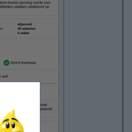
abels bieden genoeg ruimte voor
etiketten plakken uitstekend op
afgerond
en:
40 etiketten
5 vellen
Direct leverbaar
e aan
e labels bieden genoeg ruimte
 boeketiketten plakken uitstekend
afgerond
en:
40 etiketten