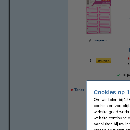
vergroten
€
10 ja
Tanex boeketiketten paars (40 
Cookies op 1
Om winkelen bij 123
cookies en vergelij
website goed werkt.
website continu te 
aansluiten bij uw i
binnen en buiten on