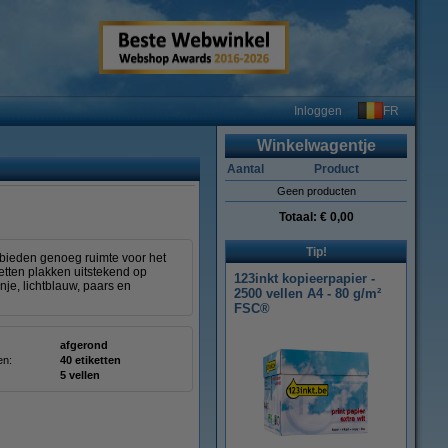
FR
Inloggen
Winkelwagentje
Aantal
Product
Geen producten
Totaal:
€ 0,00
Tip!
 bieden genoeg ruimte voor het
etten plakken uitstekend op
123inkt kopieerpapier -
nje, lichtblauw, paars en
2500 vellen A4 - 80 g/m²
FSC®
afgerond
en:
40 etiketten
5 vellen