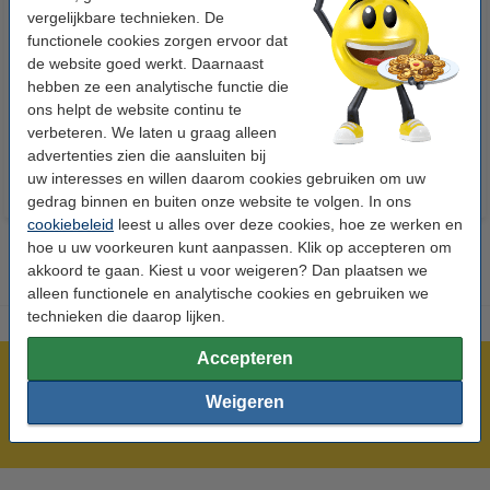
vergelijkbare technieken. De
123accu Xtreme Power MN1500
123inkt kopieerpapier 1 pak van
functionele cookies zorgen ervoor dat
Penlite AA batterij 24 stuks
500 vellen A4 - 80 g/m²
de website goed werkt. Daarnaast
hebben ze een analytische functie die
ons helpt de website continu te
€ 14,95
€ 7,25
Incl. 21% btw
Incl. 21% btw
verbeteren. We laten u graag alleen
advertenties zien die aansluiten bij
uw interesses en willen daarom cookies gebruiken om uw
gedrag binnen en buiten onze website te volgen. In ons
cookiebeleid
leest u alles over deze cookies, hoe ze werken en
hoe u uw voorkeuren kunt aanpassen. Klik op accepteren om
akkoord te gaan. Kiest u voor weigeren? Dan plaatsen we
alleen functionele en analytische cookies en gebruiken we
technieken die daarop lijken.
Accepteren
Meer dan 5 miljoen klanten!
Weigeren
Voor 22.00 uur besteld, morgen in huis!
Laagsteprijsgarantie!