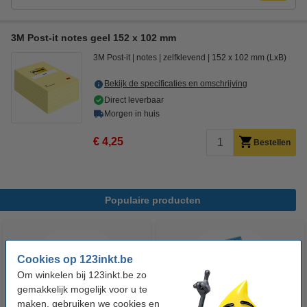
3M Post-it notes geel 152 x 102 mm
3M Post-it
notes
zelfklevend
152 x 102 mm (LxB)
Bekijk de specificaties en omschrijving
Direct leverbaar
Morgen in huis
€ 4,25
Bestellen
Populaire producten
Cookies op 123inkt.be
Om winkelen bij 123inkt.be zo
gemakkelijk mogelijk voor u te
maken, gebruiken we cookies en