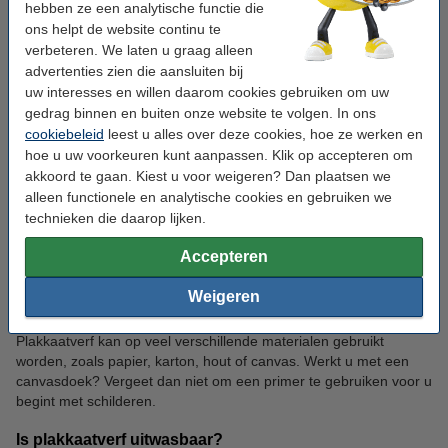
hebben ze een analytische functie die
Veelgestelde vragen
ons helpt de website continu te
verbeteren. We laten u graag alleen
Wat is plakkaatverf?
advertenties zien die aansluiten bij
uw interesses en willen daarom cookies gebruiken om uw
Plakkaatverf is een zeer veelzijdige waterverf waarmee u heldere
gedrag binnen en buiten onze website te volgen. In ons
kleuren schildert. Plakkaatverf is eigenlijk een aquarelverf die met
cookiebeleid
leest u alles over deze cookies, hoe ze werken en
dekkend wit gemengd wordt en daardoor dus ook beter zal
hoe u uw voorkeuren kunt aanpassen. Klik op accepteren om
dekken.
akkoord te gaan. Kiest u voor weigeren? Dan plaatsen we
alleen functionele en analytische cookies en gebruiken we
Hoe schilder ik met plakkaatverf?
technieken die daarop lijken.
Voor u begint met schilderen, verdunt u de verf best met enkele
druppels water. Zo zal de verf zich beter aan het oppervlak
Accepteren
hechten. Breng daarna de plakkaatverf in dunne lagen aan.
Weigeren
Welke ondergrond is geschikt voor plakkaatverf?
Plakkaatverf kan op veel verschillende materialen gebruikt
worden, zoals papier, karton, hout of canvas. Werkt u met een
canvasdoek? Vergeet dan niet om een primer te gebruiken voor u
begint met schilderen.
Is plakkaatverf uitwasbaar?