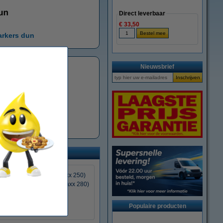
Direct leverbaar
€ 33,50
rkers dun
Nieuwsbrief
dding 800)
2 - 7 mm (Schneider Maxx 250)
4 - 12 mm (Schneider Maxx 280)
Populaire producten