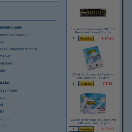
ijfsinformatie
123accu Xtreme Power MN1500
Penlite AA batterij 24 stuks
mene Voorwaarden
€ 14,95
acy
ankelijkheidsverklaring
merken
iebeleid
map
123inkt kopieerpapier 1 pak van
500 vellen A4 - 80 g/m²
nkt.be
€ 7,25
 123inkt.be
ccu
ed
3D
choon
123inkt kopieerpapier 1 doos van
2500 vellen A4 - 80 g/m²
lshop
€ 33,50