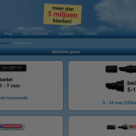
Blog
Over 123inkt.be
Vacatures
Contact
arkers
Schuine punt
Schuine punt
inkt huismerk)
5 - 14 mm (123i