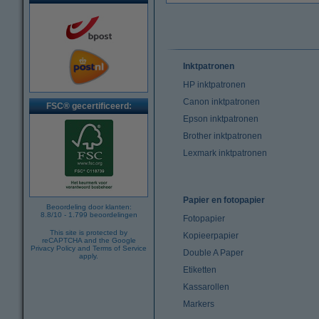
Inktpatronen
HP inktpatronen
Canon inktpatronen
FSC® gecertificeerd:
Epson inktpatronen
Brother inktpatronen
Lexmark inktpatronen
Papier en fotopapier
Beoordeling door klanten:
8.8
/
10
-
1.799
beoordelingen
Fotopapier
This site is protected by
Kopieerpapier
reCAPTCHA and the Google
Privacy Policy
and
Terms of Service
Double A Paper
apply.
Etiketten
Kassarollen
Markers