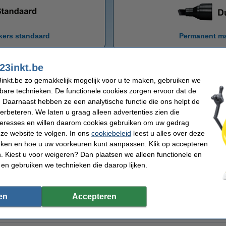
kers standaard
Permanent ma
23inkt.be
inkt.be zo gemakkelijk mogelijk voor u te maken, gebruiken we
kbare technieken. De functionele cookies zorgen ervoor dat de
 Daarnaast hebben ze een analytische functie die ons helpt de
verbeteren. We laten u graag alleen advertenties zien die
nteresses en willen daarom cookies gebruiken om uw gedrag
4 - 12 mm (E
dding 3300)
ze website te volgen. In ons
cookiebeleid
leest u alles over deze
rken en hoe u uw voorkeuren kunt aanpassen. Klik op accepteren
 Kiest u voor weigeren? Dan plaatsen we alleen functionele en
Schuine punt
 en gebruiken we technieken die daarop lijken.
1 - 5 mm (Edding 22)
2 - 5 mm (Artline 90)
1 - 5 mm (Edding 3300)
2 - 7 mm (Edding 500)
en
Accepteren
1 - 5 mm (Schneider Maxx 233)
4 - 12 mm (Edding 800)
1,5 - 5,5 mm (Pentel N60)
5 - 15 mm (Edding 850)
2 - 5 mm (Artline 30)
7,5 - 12 mm (Artline 100)