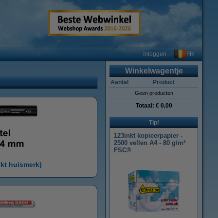
FR
Inloggen
Winkelwagentje
Aantal
Product
Geen producten
Totaal:
€ 0,00
Tip!
123inkt kopieerpapier -
2500 vellen A4 - 80 g/m²
FSC®
nkt huismerk)