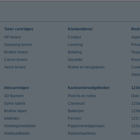
Toner cartridges
Klantendienst
Bedr
HP toners
Contact
Alge
Samsung toners
Levering
Priv
Brother toners
Betaling
Toeg
Canon toners
Garantie
Keur
Xerox toners
Ruilen en terugsturen
Cook
Site
Inktcartridges
Kantoorbenodigdheden
123i
3D filament
Post-its en notes
Over
Dymo labels
Classeurs
123a
Brother tapes
Batterijen
123l
Inktlinten
Pennen
123-
Voedingsmiddelen
Papierversnipperaars
123s
Hobbyartikelen
Rekenmachines
kabe