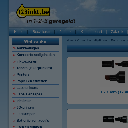
Home
Recycleren
Printers
Klantendienst
Zakelijk
Home
Kantoorbenodigdheden
Permanent m
Webwinkel
Aanbiedingen
Kantoorbenodigdheden
Inktpatronen
Toners (laserprinters)
Printers
Papier en etiketten
Labelprinters
1 - 7 mm (123
Labels en tapes
Inktlinten
3D-printen
Led lampen
Batterijen en accu's
Eten en drinken