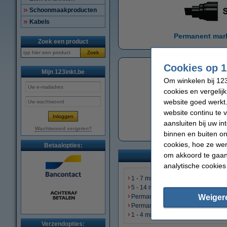
Schoonmaakproducten
Kabels
Permanent mar
Zoek een product
Zoek
Cookies op 1
Mijn 123inkt.be
Om winkelen bij 123
cookies en vergelij
website goed werkt.
website continu te 
aansluiten bij uw i
1 - 5 mm (E
Wachtwoord vergeten?
binnen en buiten on
cookies, hoe ze we
Betaalopties:
om akkoord te gaan.
analytische cookies
1 - 7 mm (123inkt huismerk)
5 - 14 mm (123inkt huismerk)
Weiger
Permanent markers standaard
Permanent markers dun
1 - 4 mm (Schneider Maxx 133)
Verzendopties: