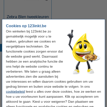
Zebra Blen tweekleuren
balpen en vulpotlood
Cookies op 123inkt.be
Om winkelen bij 123inkt.be zo
gemakkelijk mogelijk voor u te
maken, gebruiken we cookies en
vergelijkbare technieken. De
Populaire producten
functionele cookies zorgen ervoor dat
de website goed werkt. Daarnaast
hebben ze een analytische functie die
ons helpt de website continu te
verbeteren. We laten u graag alleen
advertenties zien die aansluiten bij
uw interesses en willen daarom cookies gebruiken om uw
gedrag binnen en buiten onze website te volgen. In ons
cookiebeleid
leest u alles over deze cookies, hoe ze werken en
123accu Xtreme Power MN1500
123inkt kopieerpapier 1 doos
hoe u uw voorkeuren kunt aanpassen. Klik op accepteren om
Penlite AA batterij 24 stuks
van 2500 vellen A4 - 80 g/m²
akkoord te gaan. Kiest u voor weigeren? Dan plaatsen we
alleen functionele en analytische cookies en gebruiken we