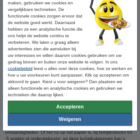
maken, gebruiken we cookies en
Als u op zoek bent naar kwalitatieve pennen, dan bent u bij ons
vergelijkbare technieken. De
aan het juiste adres. Of u nu balpennen, gelpennen of luxueuze
functionele cookies zorgen ervoor dat
pennen zoekt, wij hebben het allemaal. Sommigen zweren dat
de website goed werkt. Daarnaast
onze 123inkt pennen de best schrijvende pennen van België zijn,
hebben ze een analytische functie die
maar naast deze populaire keuze bieden wij ook topmerken zoals
ons helpt de website continu te
BIC, Papermate, Schneider en Stabilo aan.
verbeteren. We laten u graag alleen
advertenties zien die aansluiten bij
Luxe balpennen: ga voor een professionele look met Parker
uw interesses en willen daarom cookies gebruiken om uw
en Cross
gedrag binnen en buiten onze website te volgen. In ons
Wil u op kantoor of in de aula echt indruk maken? Kies dan voor
cookiebeleid
leest u alles over deze cookies, hoe ze werken en
een luxe balpen van Cross, Parker of Sheaffer. Deze balpennen,
hoe u uw voorkeuren kunt aanpassen. Klik op accepteren om
vaak met een chroomafwerking, stralen klasse uit en bieden een
akkoord te gaan. Kiest u voor weigeren? Dan plaatsen we
comfortabele schrijfervaring. Ook vulpennen zijn een elegante
alleen functionele en analytische cookies en gebruiken we
optie en door hun lichte gewicht en vloeiende schrijfstijl zijn ze
technieken die daarop lijken.
ideaal voor mensen die langere periodes aan één stuk schrijven.
Accepteren
AirPress pennen: schrijf altijd en overal
Werkt u vaak buiten of op locatie? Dan zijn de speciale AirPress
Weigeren
pennen een echte must-have. Deze pennen, ontwikkeld door
NASA, schrijven zonder zwaartekracht en werken in extreme
omstandigheden. Of het nu op nat papier is, bij temperaturen tot
-5 graden of ondersteboven, op deze luchtdrukpennen kan u