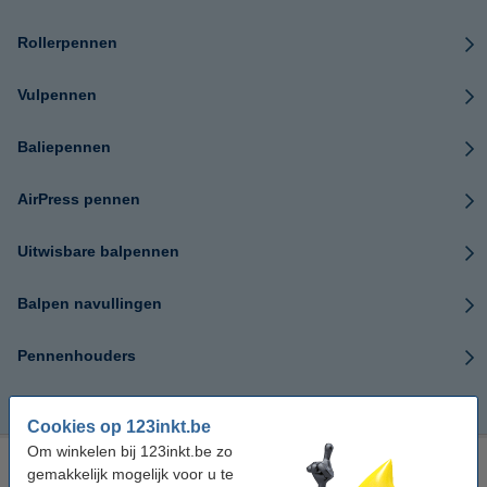
Rollerpennen
Vulpennen
Baliepennen
AirPress pennen
Uitwisbare balpennen
Balpen navullingen
Pennenhouders
Zebra balpennen
Cookies op 123inkt.be
Om winkelen bij 123inkt.be zo
Bestel hier uw favoriete pennen
gemakkelijk mogelijk voor u te