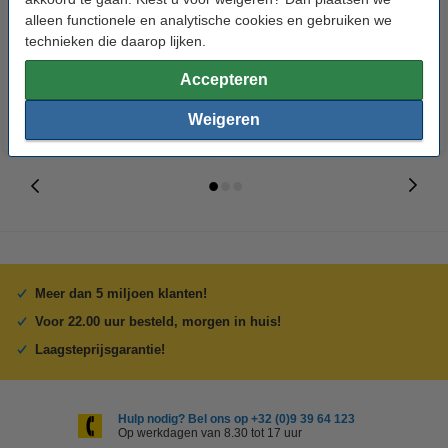
500 vellen A4 - 80 g/m²
oplaadkabel wit (2 meter)
alleen functionele en analytische cookies en gebruiken we
technieken die daarop lijken.
€ 7,25
€ 13,95
Incl. 21% btw
Incl. 21% btw
Accepteren
Weigeren
Meer dan 5 miljoen klanten!
Voor 22.00 uur besteld, morgen in huis!
Laagsteprijsgarantie!
Hulp nodig? Bel ons op +32 (0)9 39 64 123
Op werkdagen van 8.30 tot 17 uur