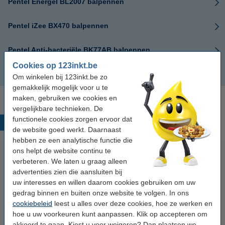
Pentel Energel BL2007 balpennen
Pentel iZee BX470 balpennen
Pentel Anti-bacteriële BK77AB balpennen
Cookies op 123inkt.be
Pentel Fineliners
Om winkelen bij 123inkt.be zo
gemakkelijk mogelijk voor u te
maken, gebruiken we cookies en
vergelijkbare technieken. De
functionele cookies zorgen ervoor dat
Populaire producten
de website goed werkt. Daarnaast
hebben ze een analytische functie die
ons helpt de website continu te
verbeteren. We laten u graag alleen
advertenties zien die aansluiten bij
uw interesses en willen daarom cookies gebruiken om uw
gedrag binnen en buiten onze website te volgen. In ons
cookiebeleid
leest u alles over deze cookies, hoe ze werken en
hoe u uw voorkeuren kunt aanpassen. Klik op accepteren om
123inkt kopieerpapier 1 pak van
Apple iPhone Lightning
akkoord te gaan. Kiest u voor weigeren? Dan plaatsen we