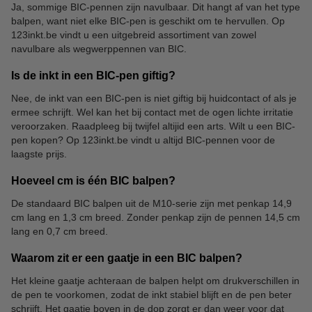
Ja, sommige BIC-pennen zijn navulbaar. Dit hangt af van het type
balpen, want niet elke BIC-pen is geschikt om te hervullen. Op
123inkt.be vindt u een uitgebreid assortiment van zowel
navulbare als wegwerppennen van BIC.
Is de inkt in een BIC-pen giftig?
Nee, de inkt van een BIC-pen is niet giftig bij huidcontact of als je
ermee schrijft. Wel kan het bij contact met de ogen lichte irritatie
veroorzaken. Raadpleeg bij twijfel altijid een arts. Wilt u een BIC-
pen kopen? Op 123inkt.be vindt u altijd BIC-pennen voor de
laagste prijs.
Hoeveel cm is één BIC balpen?
De standaard BIC balpen uit de M10-serie zijn met penkap 14,9
cm lang en 1,3 cm breed. Zonder penkap zijn de pennen 14,5 cm
lang en 0,7 cm breed.
Waarom zit er een gaatje in een BIC balpen?
Het kleine gaatje achteraan de balpen helpt om drukverschillen in
de pen te voorkomen, zodat de inkt stabiel blijft en de pen beter
schrijft. Het gaatje boven in de dop zorgt er dan weer voor dat