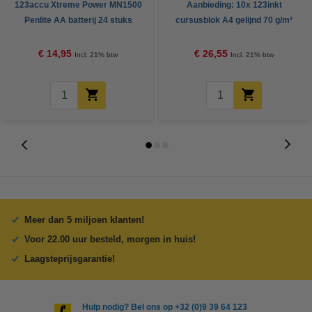
123accu Xtreme Power MN1500
Aanbieding: 10x 123inkt
Penlite AA batterij 24 stuks
cursusblok A4 gelijnd 70 g/m²
100 vellen
€ 14,95
€ 26,55
Incl. 21% btw
Incl. 21% btw
Meer dan 5 miljoen klanten!
Voor 22.00 uur besteld, morgen in huis!
Laagsteprijsgarantie!
Hulp nodig? Bel ons op +32 (0)9 39 64 123