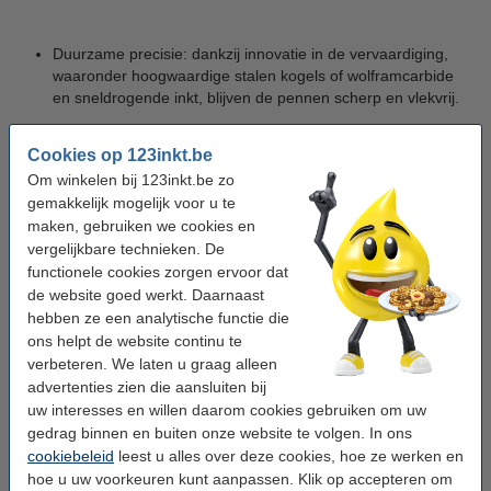
Duurzame precisie: dankzij innovatie in de vervaardiging,
waaronder hoogwaardige stalen kogels of wolframcarbide
en sneldrogende inkt, blijven de pennen scherp en vlekvrij.
Cookies op 123inkt.be
Om winkelen bij 123inkt.be zo
gemakkelijk mogelijk voor u te
Transparante houder: u ziet eenvoudig wanneer de inkt
maken, gebruiken we cookies en
bijna op is, zodat u nooit verrast wordt.
vergelijkbare technieken. De
functionele cookies zorgen ervoor dat
de website goed werkt. Daarnaast
hebben ze een analytische functie die
ons helpt de website continu te
verbeteren. We laten u graag alleen
Gemak en prijs: BIC combineert no-nonsense kwaliteit met
advertenties zien die aansluiten bij
betaalbaarheid, ideaal voor wie goedkope BIC balpennen
zoekt zonder in te boeten op betrouwbaarheid.
uw interesses en willen daarom cookies gebruiken om uw
gedrag binnen en buiten onze website te volgen. In ons
cookiebeleid
leest u alles over deze cookies, hoe ze werken en
hoe u uw voorkeuren kunt aanpassen. Klik op accepteren om