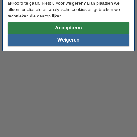
Maak uw BIC balpennen bestelling
akkoord te gaan. Kiest u voor weigeren? Dan plaatsen we
alleen functionele en analytische cookies en gebruiken we
compleet
technieken die daarop lijken.
Accepteren
Weigeren
Correctieproducten
Cursusblokken