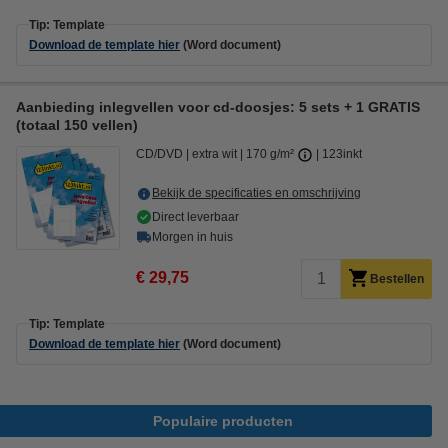
Tip: Template
Download de template hier
(Word document)
Aanbieding inlegvellen voor cd-doosjes: 5 sets + 1 GRATIS
(totaal 150 vellen)
CD/DVD
extra wit
170 g/m²
123inkt
Bekijk de specificaties en omschrijving
Direct leverbaar
Morgen in huis
€ 29,75
Bestellen
Tip: Template
Download de template hier
(Word document)
Populaire producten