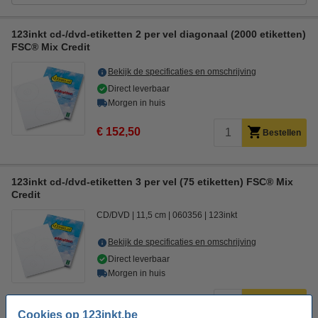
123inkt cd-/dvd-etiketten 2 per vel diagonaal (2000 etiketten)
FSC® Mix Credit
Bekijk de specificaties en omschrijving
Direct leverbaar
Morgen in huis
€ 152,50
Bestellen
123inkt cd-/dvd-etiketten 3 per vel (75 etiketten) FSC® Mix
Credit
CD/DVD
11,5 cm
060356
123inkt
Bekijk de specificaties en omschrijving
Direct leverbaar
Morgen in huis
€ 8,95
Bestellen
Cookies op 123inkt.be