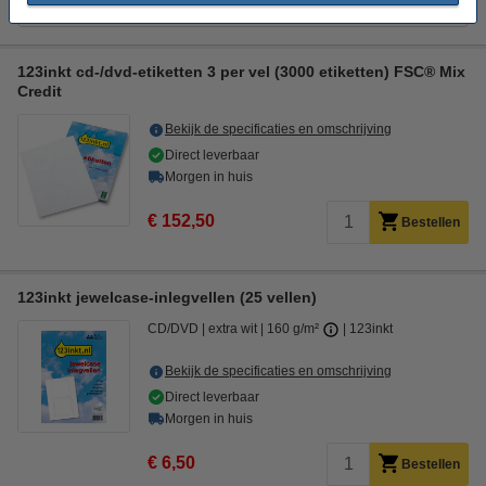
€ 152,50
123inkt cd-/dvd-etiketten 3 per vel (3000 etiketten) FSC® Mix
Credit
Bekijk de specificaties en omschrijving
Direct leverbaar
Morgen in huis
€ 152,50
Bestellen
123inkt jewelcase-inlegvellen (25 vellen)
CD/DVD
extra wit
160 g/m²
123inkt
Bekijk de specificaties en omschrijving
Direct leverbaar
Morgen in huis
€ 6,50
Bestellen