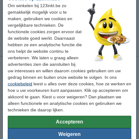
Om winkelen bij 123inkt.be zo
Winstpakker!
gemakkelijk mogelijk voor u te
123inkt cd-/dvd-etiketten 3 per vel (300 etiketten) FSC® Mix
maken, gebruiken we cookies en
Credit
vergelijkbare technieken. De
€ 23,50
functionele cookies zorgen ervoor dat
123inkt cd-/dvd-etiketten 3 per vel (3000 etiketten) FSC®
de website goed werkt. Daarnaast
Mix Credit
hebben ze een analytische functie die
€ 152,50
ons helpt de website continu te
verbeteren. We laten u graag alleen
123inkt cd-/dvd-etiketten 3 per vel (300 etiketten) FSC® Mix
advertenties zien die aansluiten bij
Credit
uw interesses en willen daarom cookies gebruiken om uw
gedrag binnen en buiten onze website te volgen. In ons
Bekijk de specificaties en omschrijving
cookiebeleid
leest u alles over deze cookies, hoe ze werken en
Direct leverbaar
hoe u uw voorkeuren kunt aanpassen. Klik op accepteren om
Morgen in huis
akkoord te gaan. Kiest u voor weigeren? Dan plaatsen we
alleen functionele en analytische cookies en gebruiken we
€ 23,50
Bestellen
technieken die daarop lijken.
Accepteren
Winstpakker!
123inkt cd-/dvd-etiketten 3 per vel (3000 etiketten) FSC®
Weigeren
Mix Credit