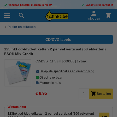
Vandaag besteld, morgen in huis!*
Laagsteprijsgarantie!
Inloggen
Papier en etiketten
CD/DVD labels
123inkt cd-/dvd-etiketten 2 per vel verticaal (50 etiketten)
FSC® Mix Credit
CD/DVD
11,5 cm
060350
123inkt
Bekijk de specificaties en omschrijving
Direct leverbaar
Morgen in huis
€ 8,95
Bestellen
Winstpakker!
123inkt cd-/dvd-etiketten 2 per vel verticaal (200 etiketten)