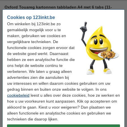
Oxford Touareg kartonnen tabbladen A4 met 6 tabs (11-
gaats)
Cookies op 123inkt.be
Oxford
beige
gerecycleerd karton
265 g/m²
Om winkelen bij 123inkt.be zo
gemakkelijk mogelijk voor u te
Bekijk de specificaties en omschrijving
maken, gebruiken we cookies en
Direct leverbaar
vergelijkbare technieken. De
Morgen in huis
functionele cookies zorgen ervoor dat
de website goed werkt. Daarnaast
€ 3,25
Bestellen
hebben ze een analytische functie die
ons helpt de website continu te
verbeteren. We laten u graag alleen
Winstpakker!
advertenties zien die aansluiten bij
Aanbieding: 10x 123inkt witte kartonnen tabbladen A4 met
uw interesses en willen daarom cookies gebruiken om uw
A-Z tabs (23 gaats)
gedrag binnen en buiten onze website te volgen. In ons
€ 28,00
cookiebeleid
leest u alles over deze cookies, hoe ze werken en
hoe u uw voorkeuren kunt aanpassen. Klik op accepteren om
Tip: meebestellen
akkoord te gaan. Kiest u voor weigeren? Dan plaatsen we
123inkt classeur A4 karton zwart gewolkt 80 mm
alleen functionele en analytische cookies en gebruiken we
€ 3,95
technieken die daarop lijken.
123inkt geperforeerd hoesje transparant A4 21-gaats 80