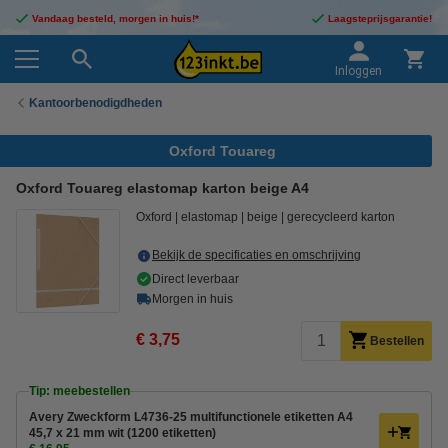
Vandaag besteld, morgen in huis!*
Laagsteprijsgarantie!
Inloggen
Kantoorbenodigdheden
Oxford Touareg
Oxford Touareg elastomap karton beige A4
Oxford
elastomap
beige
gerecycleerd karton
Bekijk de specificaties en omschrijving
Direct leverbaar
Morgen in huis
€ 3,75
Bestellen
Tip: meebestellen
Avery Zweckform L4736-25 multifunctionele etiketten A4
45,7 x 21 mm wit (1200 etiketten)