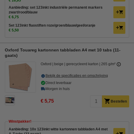
€ 16,95
Aanbieding: set 123inkt industriële permanent markers
zwart/rood/blauw
€ 6,75
Set 123inkt fluostiften roze/groen/blauw/geel/oranje
€ 5,50
Oxford Touareg kartonnen tabbladen A4 met 10 tabs (11-
gaats)
Oxford
beige
gerecycleerd karton
265 g/m²
Bekijk de specificaties en omschrijving
Direct leverbaar
Morgen in huis
€ 5,75
Bestellen
Winstpakker!
Aanbieding: 10x 123inkt witte kartonnen tabbladen A4 met