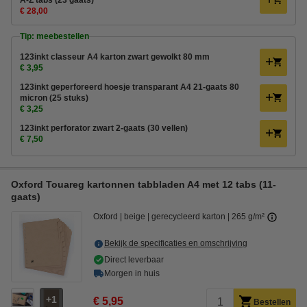
A-Z tabs (23 gaats)
€ 28,00
Tip: meebestellen
123inkt classeur A4 karton zwart gewolkt 80 mm
€ 3,95
123inkt geperforeerd hoesje transparant A4 21-gaats 80
micron (25 stuks)
€ 3,25
123inkt perforator zwart 2-gaats (30 vellen)
€ 7,50
Oxford Touareg kartonnen tabbladen A4 met 12 tabs (11-
gaats)
Oxford
beige
gerecycleerd karton
265 g/m²
Bekijk de specificaties en omschrijving
Direct leverbaar
Morgen in huis
1
€ 5,95
Bestellen