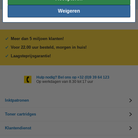
Oxford notitieblokken en schriften
Weigeren
Meer dan 5 miljoen klanten!
Voor 22.00 uur besteld, morgen in huis!
Laagsteprijsgarantie!
Hulp nodig? Bel ons op +32 (0)9 39 64 123
Op werkdagen van 8.30 tot 17 uur
Inktpatronen
Toner cartridges
Klantendienst