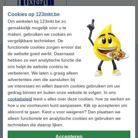
Cookies op 123inkt.be
Om winkelen bij 123inkt.be zo
Oxford notitieblokken en
schriften
gemakkelijk mogelijk voor u te
maken, gebruiken we cookies en
vergelijkbare technieken. De
functionele cookies zorgen ervoor dat
Cursusblokken
de website goed werkt. Daarnaast
hebben ze een analytische functie die
Spiraalblokken
ons helpt de website continu te
verbeteren. We laten u graag alleen
advertenties zien die aansluiten bij
Kladblokken
uw interesses en willen daarom cookies gebruiken om uw
gedrag binnen en buiten onze website te volgen. In ons
123inkt notitieblokken en schriften
cookiebeleid
leest u alles over deze cookies, hoe ze werken en
hoe u uw voorkeuren kunt aanpassen. Klik op accepteren om
Aurora notitieblokken en schriften
akkoord te gaan. Kiest u voor weigeren? Dan plaatsen we
alleen functionele en analytische cookies en gebruiken we
technieken die daarop lijken.
Moleskine notitieblokken en schriften
Accepteren