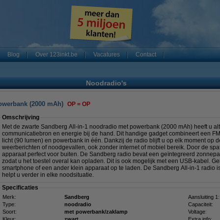
Blog
Over 123inkt.be
Vacatures
Contact
Noodradio's
powerbank (2000 mAh)
OP = OP
Omschrijving
Met de zwarte Sandberg All-in-1 noodradio met powerbank (2000 mAh) heeft u al
communicatiebron en energie bij de hand. Dit handige gadget combineert een FM
licht (90 lumen) en powerbank in één. Dankzij de radio blijft u op elk moment op 
weerberichten of noodgevallen, ook zonder internet of mobiel bereik. Door de spa
apparaat perfect voor buiten. De Sandberg radio bevat een geïntegreerd zonne
zodat u het toestel overal kan opladen. Dit is ook mogelijk met een USB-kabel. 
smartphone of een ander klein apparaat op te laden. De Sandberg All-in-1 radio i
helpt u verder in elke noodsituatie.
Specificaties
Merk:
Sandberg
Aansluiting 1:
Type:
noodradio
Capaciteit:
Soort:
met powerbank/zaklamp
Voltage:
Kleur:
zwart
Extra info: