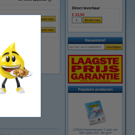
Direct leverbaar
€ 33,50
Nieuwsbrief
Direct leverbaar
Populaire producten
123inkt kopieerpapier 1 pak van
500 vellen A4 - 80 g/m²