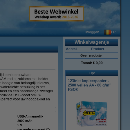
FR
Inloggen
Winkelwagentje
Aantal
Product
Geen producten
Totaal:
€ 0,00
Tip!
tijd een betrouwbare
/AM-radio, zaklamp met helder
123inkt kopieerpapier -
de hoogte van belangrijk nieuws,
2500 vellen A4 - 80 g/m²
twaterdichte behuizing is het
FSC®
paneel en een handmatige zwengel
Gebruik de USB-poort om uw
s perfect voor uw noodpakket en
USB-A mannelijk
2000 mAh
5 V
uw oude apparaat