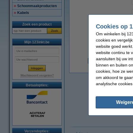
Schoonmaakproducten
Kabels
Zoek een product
Cookies op 1
Zoek
Om winkelen bij 123
cookies en vergelij
Mijn 123inkt.be
website goed werkt.
website continu te 
aansluiten bij uw i
binnen en buiten on
€
cookies, hoe ze we
Wachtwoord vergeten?
om akkoord te gaan.
analytische cookies
Betaalopties:
Weiger
Verzendopties: