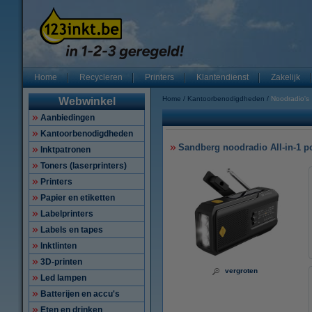
Home
Recycleren
Printers
Klantendienst
Zakelijk
Home
Kantoorbenodigdheden
Noodradio's
Webwinkel
Aanbiedingen
Kantoorbenodigdheden
Sandberg noodradio All-in-1 
Inktpatronen
Toners (laserprinters)
Printers
Papier en etiketten
Labelprinters
Labels en tapes
Inktlinten
3D-printen
vergroten
Led lampen
Batterijen en accu's
Eten en drinken