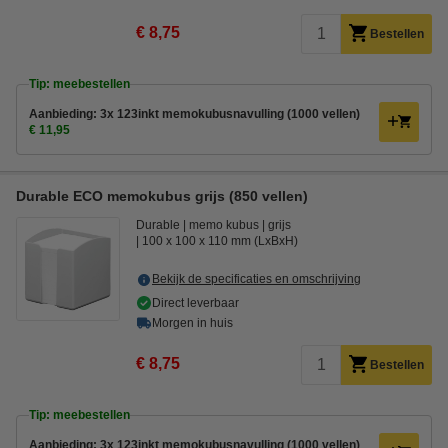
€ 8,75
Bestellen
Tip: meebestellen
Aanbieding: 3x 123inkt memokubusnavulling (1000 vellen)
€ 11,95
Durable ECO memokubus grijs (850 vellen)
Durable
memo kubus
grijs
100 x 100 x 110 mm (LxBxH)
Bekijk de specificaties en omschrijving
Direct leverbaar
Morgen in huis
€ 8,75
Bestellen
Tip: meebestellen
Aanbieding: 3x 123inkt memokubusnavulling (1000 vellen)