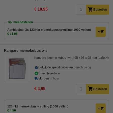
€ 10,95
Bestellen
Tip: meebestellen
Aanbieding: 3x 123inkt memokubusnavulling (1000 vellen)
€ 11,95
Kangaro memokubus wit
Kangaro
memo kubus
wit
95 x 95 x 95 mm (LxBxH)
Bekijk de specificaties en omschrijving
Direct leverbaar
Morgen in huis
€ 4,95
Bestellen
123inkt memokubus + vulling (1000 vellen)
€ 4,50