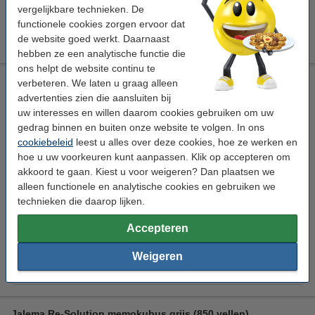
Morgen in huis
vergelijkbare technieken. De
functionele cookies zorgen ervoor dat
€ 4,25
Bestellen
de website goed werkt. Daarnaast
hebben ze een analytische functie die
ons helpt de website continu te
Jalema Re-Solution memokubus zwart (850 vellen)
verbeteren. We laten u graag alleen
advertenties zien die aansluiten bij
Jalema
memo kubus
zwart
uw interesses en willen daarom cookies gebruiken om uw
95 x 95 x 95 mm (LxBxH)
gedrag binnen en buiten onze website te volgen. In ons
Bekijk de specificaties en omschrijving
cookiebeleid
leest u alles over deze cookies, hoe ze werken en
hoe u uw voorkeuren kunt aanpassen. Klik op accepteren om
Direct leverbaar
Morgen in huis
akkoord te gaan. Kiest u voor weigeren? Dan plaatsen we
alleen functionele en analytische cookies en gebruiken we
€ 8,50
Bestellen
technieken die daarop lijken.
Accepteren
Tip: meebestellen
Weigeren
Aanbieding: 3x 123inkt memokubusnavulling (1000 vellen)
€ 11,95
Jalema Re-Solution memokubus grijs (850 vellen)