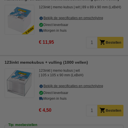
123inkt
memo kubus
wit
89 x 89 x 90 mm (LxBxH)
Bekijk de specificaties en omschrijving
Direct leverbaar
Morgen in huis
€ 11,95
Bestellen
123inkt memokubus + vulling (1000 vellen)
123inkt
memo kubus
wit
105 x 105 x 90 mm (LxBxH)
Bekijk de specificaties en omschrijving
Direct leverbaar
Morgen in huis
€ 4,50
Bestellen
Tip: meebestellen