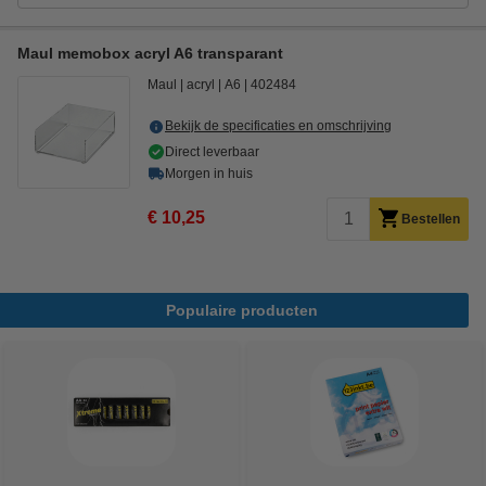
Maul memobox acryl A6 transparant
Maul
acryl
A6
402484
Bekijk de specificaties en omschrijving
Direct leverbaar
Morgen in huis
€ 10,25
Bestellen
Populaire producten