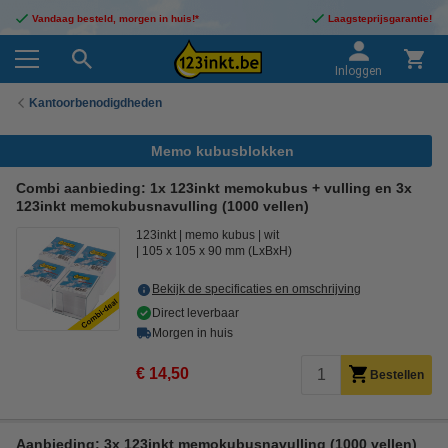
Vandaag besteld, morgen in huis!*
Laagsteprijsgarantie!
Inloggen
Kantoorbenodigdheden
Memo kubusblokken
Combi aanbieding: 1x 123inkt memokubus + vulling en 3x
123inkt memokubusnavulling (1000 vellen)
123inkt
memo kubus
wit
105 x 105 x 90 mm (LxBxH)
Bekijk de specificaties en omschrijving
Direct leverbaar
Morgen in huis
€ 14,50
Bestellen
Aanbieding: 3x 123inkt memokubusnavulling (1000 vellen)