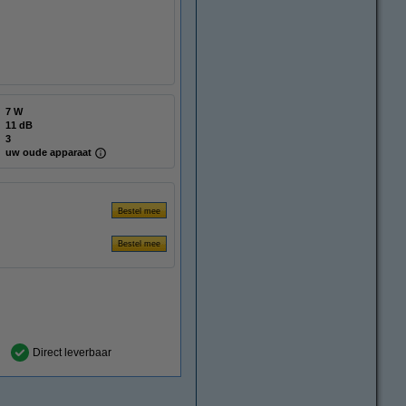
7 W
11 dB
3
uw oude apparaat
Direct leverbaar