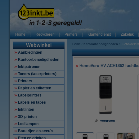
Home
Recycleren
Printers
Klantendienst
Zakelijk
Home
Kantoorbenodigdheden
Luchtkoelers
Webwinkel
Aanbiedingen
Kantoorbenodigdheden
HomeVero HV-ACH1862 luchtko
Inktpatronen
Toners (laserprinters)
Printers
Papier en etiketten
Labelprinters
Labels en tapes
Inktlinten
3D-printen
vergroten
Led lampen
Batterijen en accu's
Eten en drinken