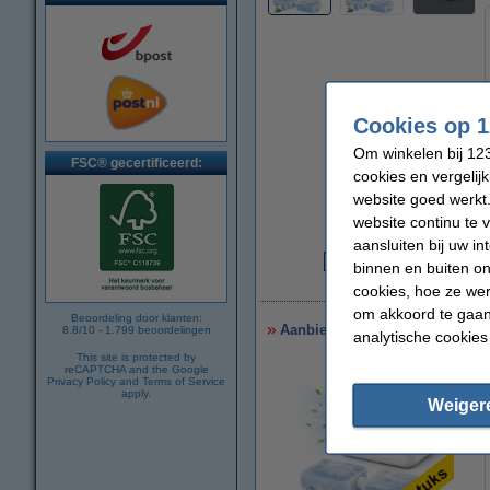
Cookies op 1
Om winkelen bij 123
FSC® gecertificeerd:
cookies en vergelij
website goed werkt.
website continu te 
aansluiten bij uw i
binnen en buiten on
€
cookies, hoe ze we
om akkoord te gaan.
Beoordeling door klanten:
Aanbieding: 3x QUIGG mini luc
8.8
/
10
-
1.799
beoordelingen
analytische cookies
This site is protected by
reCAPTCHA and the Google
Privacy Policy
and
Terms of Service
apply.
Weiger