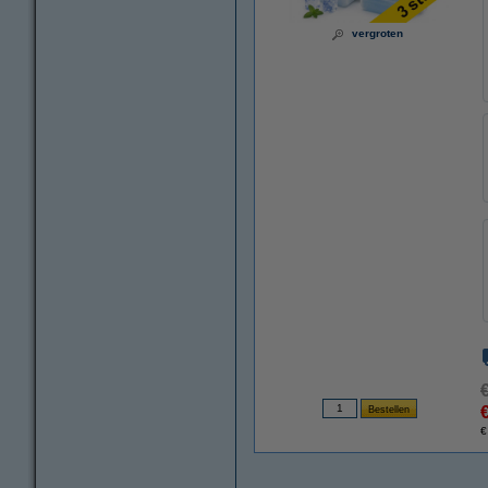
vergroten
€