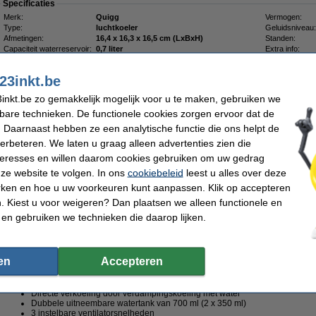
Specificaties
Merk:
Quigg
Vermogen:
Type:
luchtkoeler
Geluidsniveau:
Afmetingen:
16,4 x 16,3 x 16,5 cm (LxBxH)
Standen:
Capaciteit waterreservoir:
0,7 liter
Extra info:
Tip: meebestellen
23inkt.be
Nivea Sun Protect & Hydrate zonnespray SPF30 200 ml
inkt.be zo gemakkelijk mogelijk voor u te maken, gebruiken we
€ 25,50
kbare technieken. De functionele cookies zorgen ervoor dat de
 Daarnaast hebben ze een analytische functie die ons helpt de
Maandag in huis
verbeteren. We laten u graag alleen advertenties zien die
€ 34,95
nteresses en willen daarom cookies gebruiken om uw gedrag
35% korting
€ 22,72
ze website te volgen. In ons
cookiebeleid
leest u alles over deze
 18,78 excl. 21% btw
rken en hoe u uw voorkeuren kunt aanpassen. Klik op accepteren
 Kiest u voor weigeren? Dan plaatsen we alleen functionele en
htkoeler met ledverlichting
 en gebruiken we technieken die daarop lijken.
Omschrijving
Blijf overal koel met deze compacte luchtkoeler met ledverlichting van Quigg. Da
ml, drie instelbare ventilatorsnelheden en sfeervolle ledverlichting is deze aircoole
en
Accepteren
de slaapkamer of onderweg. Het energiezuinige ontwerp en de stille werking zorge
tijdens warme zomerdagen.
Directe verkoeling door verdampingskoeling met water
Dubbele uitneembare watertank van 700 ml (2 x 350 ml)
3 instelbare ventilatorsnelheden