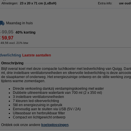
Afmetingen:
23 x 20 x 71 cm (LxBxH)
Extra info:
uw oud
Maandag in huis
€ 99,95
40% korting
€ 59,97
 49,56 excl. 21% btw
dverlichting
Laatste aantallen
Omschrijving
Blijf overal koel met deze compacte luchtkoeler met ledverlichting van Quigg. Da
ml, drie instelbare ventilatorsnelheden en sfeervolle ledverlichting is deze aircoole
de slaapkamer of onderweg. Het energiezuinige ontwerp en de stille werking zorge
tijdens warme zomerdagen.
Directe verkoeling dankzij verdampingskoeling met water
Dubbele uitneembare watertank van 700 ml (2 x 350 ml)
3 instelbare ventilatorsnelheden
7 kleuren led-sfeerverlichting
Stil en energiezuinig in gebruik
Eenvoudig aan te sluiten via USB (5V / 2A)
Uitwasbaar en herbruikbaar filter
Compact en lichtgewicht ontwerp
Ontdek ook onze andere
koeloplossingen
.