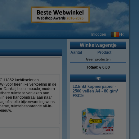
FR
Inloggen
Winkelwagentje
Aantal
Product
Geen producten
Totaal:
€ 0,00
Tip!
ACH1862 luchtkoeler en -
W) voor heerlijke verkoeling in de
123inkt kopieerpapier -
er. Dankzij het compacte, modern
2500 vellen A4 - 80 g/m²
tbare ruimte te verliezen aan
FSC®
om in een handomdraai aan naar
dag of snelle bijverwarming wenst
ltieme, ruimtebesparende all-in-
pnieuw.