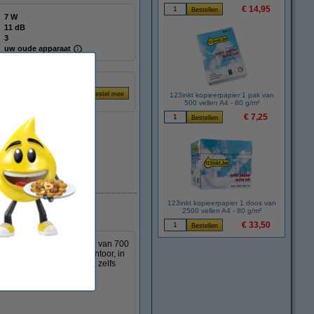
€ 14,95
7 W
11 dB
3
uw oude apparaat
123inkt kopieerpapier 1 pak van
500 vellen A4 - 80 g/m²
€ 7,25
Direct leverbaar
123inkt kopieerpapier 1 doos van
2500 vellen A4 - 80 g/m²
€ 33,50
nkzij de dubbele watertank van 700
r ideaal voor thuis, op kantoor, in
n voor optimaal comfort, zelfs