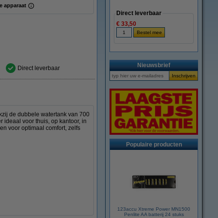
e apparaat
Direct leverbaar
€ 33,50
Nieuwsbrief
Direct leverbaar
nkzij de dubbele watertank van 700
r ideaal voor thuis, op kantoor, in
n voor optimaal comfort, zelfs
Populaire producten
123accu Xtreme Power MN1500
Penlite AA batterij 24 stuks