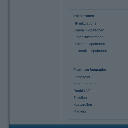
Inktpatronen
HP inktpatronen
Canon inktpatronen
Epson inktpatronen
Brother inktpatronen
Lexmark inktpatronen
Papier en fotopapier
Fotopapier
Kopieerpapier
Double A Paper
Etiketten
Kassarollen
Markers