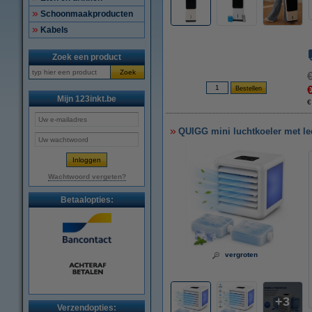
Schoonmaakproducten
Kabels
Zoek een product
Zoek
Mijn 123inkt.be
€
QUIGG mini luchtkoeler met le
Wachtwoord vergeten?
Betaalopties:
vergroten
3
Verzendopties: