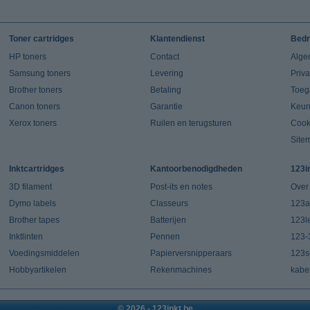
Toner cartridges
Klantendienst
Bedr
HP toners
Contact
Alge
Samsung toners
Levering
Priv
Brother toners
Betaling
Toeg
Canon toners
Garantie
Keur
Xerox toners
Ruilen en terugsturen
Cook
Site
Inktcartridges
Kantoorbenodigdheden
123i
3D filament
Post-its en notes
Over
Dymo labels
Classeurs
123a
Brother tapes
Batterijen
123l
Inktlinten
Pennen
123-
Voedingsmiddelen
Papierversnipperaars
123s
Hobbyartikelen
Rekenmachines
kabe
© 2026 - 123inkt.be