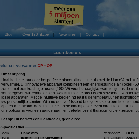
Blog
Over 123inkt.be
Vacatures
Contact
Luchtkoelers
eler en -verwarmer
OP = OP
Omschrijving
Haal het hele jaar door het perfecte binnenklimaat in huis met de HomeVero HV-
verwarmer. Dit innovatieve apparaat combineert een energiezuinige air cooler (60
zomer met een krachtige heater (1800W) voor behaaglijke warmte tijdens de wint
vormgegeven wit-zwarte design switcht u moeiteloos tussen seizoenen zonder kos
losse apparaten. Met de intuïtieve bediening past u de temperatuur en luchtstro
uw persoonlijke comfort. Of u nu een verfrissend briesje zoekt op een hete zomer
op een kille avond, deze multifunctionele krachtpatser levert direct resultaat. De u
one oplossing voor een aangenaam en gebalanceerd thuiscomfort, elk seizoen o
Let op! Dit betreft een luchtkoeler, geen airco.
Specificaties
Merk:
HomeVero
Vermogen:
60 W
Type:
luchtkoeler en verwarmer
Ons artikelnr:
828216