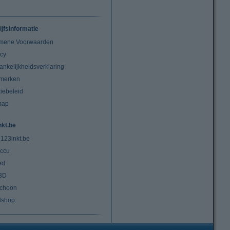
ijfsinformatie
mene Voorwaarden
acy
ankelijkheidsverklaring
merken
iebeleid
map
nkt.be
 123inkt.be
ccu
ed
3D
choon
lshop