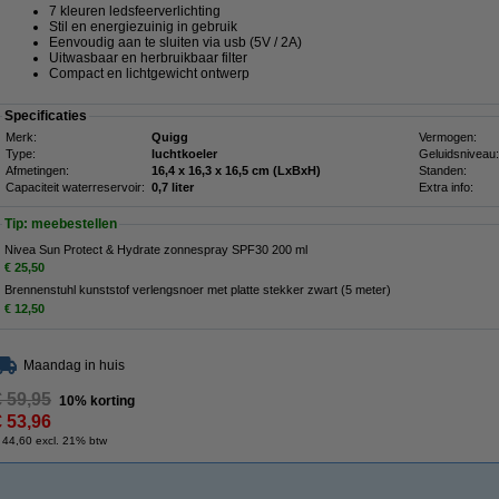
7 kleuren ledsfeerverlichting
Stil en energiezuinig in gebruik
Eenvoudig aan te sluiten via usb (5V / 2A)
Uitwasbaar en herbruikbaar filter
Compact en lichtgewicht ontwerp
Specificaties
Merk:
Quigg
Vermogen:
Type:
luchtkoeler
Geluidsniveau:
Afmetingen:
16,4 x 16,3 x 16,5 cm (LxBxH)
Standen:
Capaciteit waterreservoir:
0,7 liter
Extra info:
Tip: meebestellen
Nivea Sun Protect & Hydrate zonnespray SPF30 200 ml
€ 25,50
Brennenstuhl kunststof verlengsnoer met platte stekker zwart (5 meter)
€ 12,50
Maandag in huis
€ 59,95
10% korting
€ 53,96
 44,60 excl. 21% btw