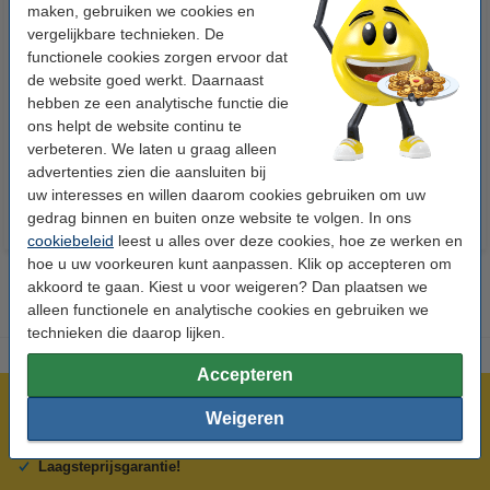
maken, gebruiken we cookies en
vergelijkbare technieken. De
functionele cookies zorgen ervoor dat
123inkt kopieerpapier 1 pak van
123inkt kopieerpapier 1 doos
de website goed werkt. Daarnaast
500 vellen A4 - 80 g/m²
van 2500 vellen A4 - 80 g/m²
hebben ze een analytische functie die
ons helpt de website continu te
€ 7,25
€ 33,50
verbeteren. We laten u graag alleen
Incl. 21% btw
Incl. 21% btw
advertenties zien die aansluiten bij
uw interesses en willen daarom cookies gebruiken om uw
gedrag binnen en buiten onze website te volgen. In ons
cookiebeleid
leest u alles over deze cookies, hoe ze werken en
hoe u uw voorkeuren kunt aanpassen. Klik op accepteren om
akkoord te gaan. Kiest u voor weigeren? Dan plaatsen we
alleen functionele en analytische cookies en gebruiken we
technieken die daarop lijken.
Accepteren
Meer dan 5 miljoen klanten!
Weigeren
Voor 22.00 uur besteld, morgen in huis!
Laagsteprijsgarantie!