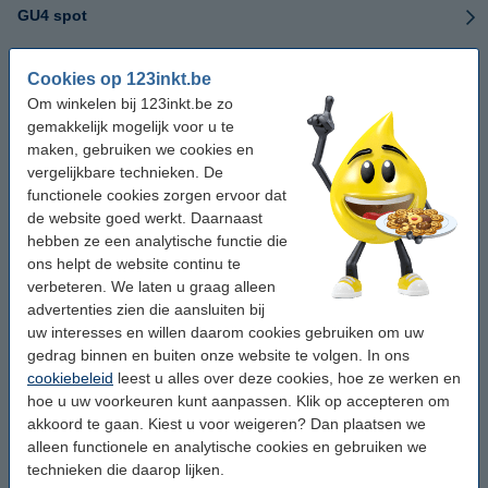
GU4 spot
GY6.35 capsule
Cookies op 123inkt.be
Om winkelen bij 123inkt.be zo
Plafondlampen
gemakkelijk mogelijk voor u te
maken, gebruiken we cookies en
vergelijkbare technieken. De
Schijnwerpers
functionele cookies zorgen ervoor dat
de website goed werkt. Daarnaast
R7S fitting
hebben ze een analytische functie die
ons helpt de website continu te
Tuinverlichting
verbeteren. We laten u graag alleen
advertenties zien die aansluiten bij
Wandlampen
uw interesses en willen daarom cookies gebruiken om uw
gedrag binnen en buiten onze website te volgen. In ons
cookiebeleid
leest u alles over deze cookies, hoe ze werken en
Bureaulampen
hoe u uw voorkeuren kunt aanpassen. Klik op accepteren om
akkoord te gaan. Kiest u voor weigeren? Dan plaatsen we
Smart led strips
alleen functionele en analytische cookies en gebruiken we
technieken die daarop lijken.
Slimme lampen