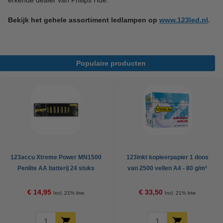
erkende dealer van Philips Hue.
Bekijk het gehele assortiment ledlampen op
www.123led.nl
.
Populaire producten
123accu Xtreme Power MN1500
123inkt kopieerpapier 1 doos
Penlite AA batterij 24 stuks
van 2500 vellen A4 - 80 g/m²
€ 14,95
€ 33,50
Incl. 21% btw
Incl. 21% btw