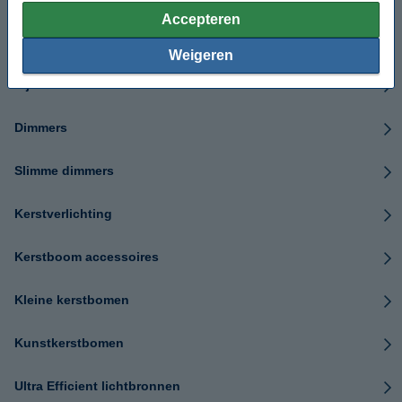
Accepteren
Slimme stekkers
Weigeren
Tijdschakelaars
Dimmers
Slimme dimmers
Kerstverlichting
Kerstboom accessoires
Kleine kerstbomen
Kunstkerstbomen
Ultra Efficient lichtbronnen