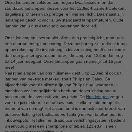
Onze ledlampen voldoen aan hogere kwaliteitsnormen dan
standaard ledlampen. Kiezen voor het 123led-huismerk betekent
dagelijks profiteren van prettiger en warmer licht. Daarnaast zijn
ledlampen geschikt voor al uw standaard lamparmaturen. Oude
lampen kan u dus eenvoudig vervangen door led.
Onze ledlampen leveren niet alleen een prachtig licht, maar ook
een enorme energiebesparing. Deze besparing ziet u direct terug
op uw rekening! De investering in ledverlichting heeft u in minder
dan een jaar terugverdiend, terwijl de lamp van 123led dan nog
tot 14 jaar meegaat. Onze ledlampen gaan namelijk tot 15 jaar
mee!
Naast ledlampen van ons huismerk kiest u op 123led.nl ook uit
lampen van bekende merken, zoals Philips en Calex. Ga
bijvoorbeeld voor de slimme lijn van Philips Hue, waarmee u
eindeloos veel mogelijkheden heeft om de verlichting aan te
passen aan de levensstijl van uw gezin. De
Hue lampen
zorgen
voor de juiste sfeer in en om uw huis, in elke ruimte en op elk
moment van de dag! Het assortiment is dan ook zeer breed: van
buitenverlichting tot badkamerverlichting en van tafellampen tot
inbouwspots. Het slimme, draadloze verlichtingssysteem bedient
u eenvoudig met een smartphone of tablet. 123led.nl is een