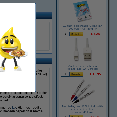
123inkt kopieerpapier 1 pak van
500 vellen A4 - 80 g/m²
€ 7,25
Apple iPhone Lightning
oplaadkabel wit (2 meter)
eldige ontwerpen voor allerlei
ustgevend én razend populair. Wij
€ 13,95
 en bereik toffe effecten. Creëer
e bereikt u verrassende effecten.
extiel.
Aanbieding: set 123inkt industriële
chermende
lak
. Hiermee houdt u
permanent markers
sen met een gepersonaliseerde
zwart/rood/blauw