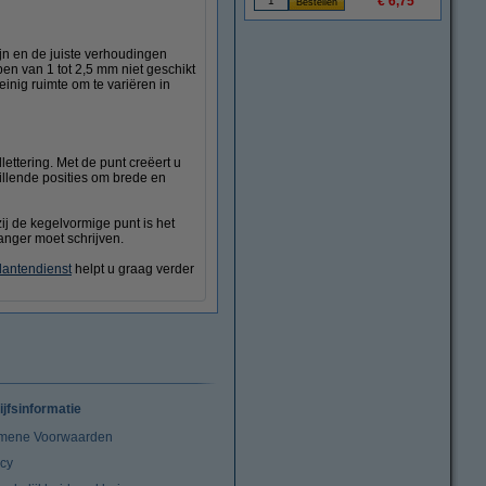
€ 6,75
ijn en de juiste verhoudingen
en van 1 tot 2,5 mm niet geschikt
inig ruimte om te variëren in
lettering. Met de punt creëert u
illende posities om brede en
zij de kegelvormige punt is het
anger moet schrijven.
lantendienst
helpt u graag verder
ijfsinformatie
mene Voorwaarden
acy