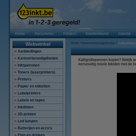
Home
Recycleren
Printers
Klantendienst
Zakelijk
Home
Kantoorbenodigdheden
Kalligrafiep
Webwinkel
Aanbiedingen
Kantoorbenodigdheden
Kalligrafiepennen kopen? Bekijk ons
eenvoudig mooie teksten met de b
Inktpatronen
Toners (laserprinters)
Printers
Papier en etiketten
Labelprinters
Labels en tapes
Inktlinten
3D-printen
Led lampen
Batterijen en accu's
Eten en drinken