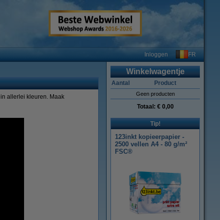
FR
Inloggen
Winkelwagentje
Aantal
Product
Geen producten
in allerlei kleuren. Maak
Totaal:
€ 0,00
Tip!
123inkt kopieerpapier -
2500 vellen A4 - 80 g/m²
FSC®