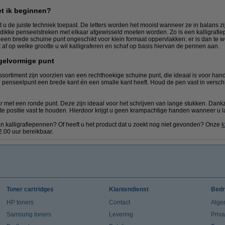
et ik beginnen?
dat u de juiste techniek toepast. De letters worden het mooist wanneer ze in balans z
ikke penseelstreken met elkaar afgewisseld moeten worden. Zo is een kalligrafiep
een brede schuine punt ongeschikt voor klein formaat oppervlakken: er is dan te we
t af op welke grootte u wil kalligraferen en schaf op basis hiervan de pennen aan.
gelvormige punt
assortiment zijn voorzien van een rechthoekige schuine punt, die ideaal is voor hand
de penseelpunt een brede kant én een smalle kant heeft. Houd de pen vast in versch
baar met een ronde punt. Deze zijn ideaal voor het schrijven van lange stukken. Dank
e positie vast te houden. Hierdoor krijgt u geen krampachtige handen wanneer u l
an kalligrafiepennen? Of heeft u het product dat u zoekt nog niet gevonden? Onze
k
2.00 uur bereikbaar.
Toner cartridges
Klantendienst
Bedr
HP toners
Contact
Alge
Samsung toners
Levering
Priv