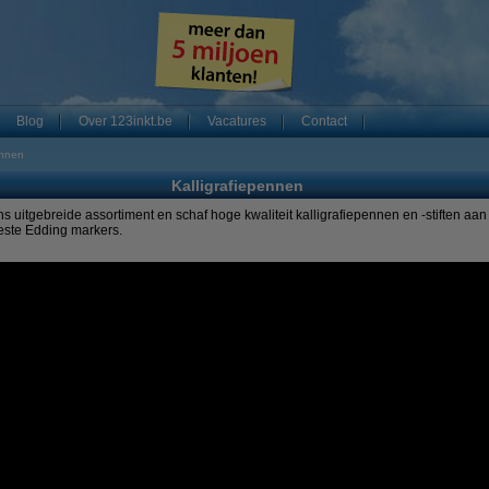
Blog
Over 123inkt.be
Vacatures
Contact
ennen
Kalligrafiepennen
 uitgebreide assortiment en schaf hoge kwaliteit kalligrafiepennen en -stiften aan 
este Edding markers.