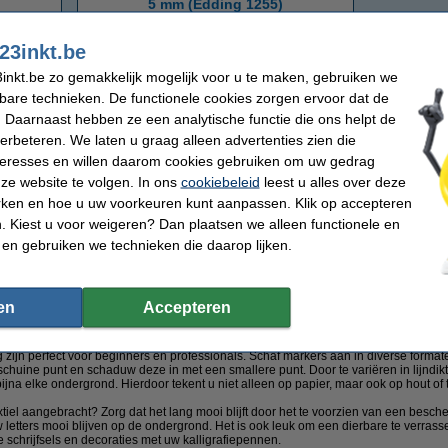
5 mm (Edding 1255)
23inkt.be
Kalligrafiepennen
inkt.be zo gemakkelijk mogelijk voor u te maken, gebruiken we
kbare technieken. De functionele cookies zorgen ervoor dat de
 Daarnaast hebben ze een analytische functie die ons helpt de
verbeteren. We laten u graag alleen advertenties zien die
nteresses en willen daarom cookies gebruiken om uw gedrag
ze website te volgen. In ons
cookiebeleid
leest u alles over deze
rken en hoe u uw voorkeuren kunt aanpassen. Klik op accepteren
 Kiest u voor weigeren? Dan plaatsen we alleen functionele en
Bestel uw kalligrafie markers of stiften online bij 123inkt.be
 en gebruiken we technieken die daarop lijken.
informatie overbrengen, het is ook een kunstvorm! Met uw handschrift creëert u gew
elf, ga zitten aan uw bureau en neem uw kalligrafiepennen erbij: deze hobby is r
unst inhoudt.
en
Accepteren
rafiepennen
ijn perfect voor beginners én professionals. Schaf markers aan in diverse formaten
schuine punt en schaduw deze in met een smallere punt. Door te variëren in lijndikt
ijna elke ondergrond. Hierdoor tekent u niet alleen op papier, maar ook op hout of t
textiel aangebracht? Zorg dat het lang mooi blijft door het te voorzien van een bes
letters mooi blijven op de ondergrond. Het is ook leuk om een dierbare te verras
e schrijfsels en decoraties met uw kalligrafiepennen.