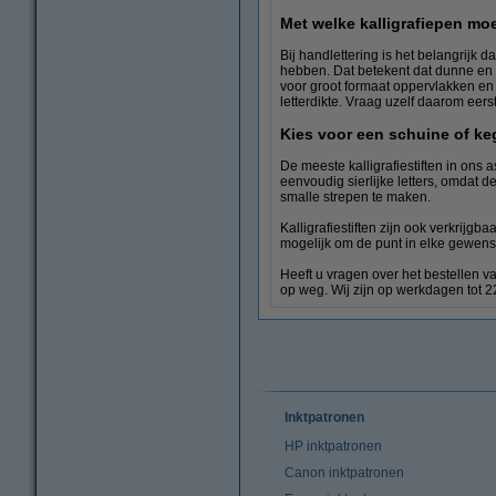
Met welke kalligrafiepen mo
Bij handlettering is het belangrijk 
hebben. Dat betekent dat dunne en d
voor groot formaat oppervlakken en 
letterdikte. Vraag uzelf daarom eers
Kies voor een schuine of ke
De meeste kalligrafiestiften in ons 
eenvoudig sierlijke letters, omdat 
smalle strepen te maken.
Kalligrafiestiften zijn ook verkrijg
mogelijk om de punt in elke gewenst
Heeft u vragen over het bestellen v
op weg. Wij zijn op werkdagen tot 2
Inktpatronen
HP inktpatronen
Canon inktpatronen