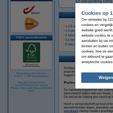
3,5 mm (Edding 1255)
Cookies op 1
Om winkelen bij 123
cookies en vergelij
1-2,5 mm (Edding 753)
website goed werkt.
1-5 mm (Edding 1455)
website continu te 
2 mm (Edding 1255)
FSC® gecertificeerd:
3,5 mm (Edding 1255)
aansluiten bij uw i
5 mm (Edding 1255)
binnen en buiten on
cookies, hoe ze we
om akkoord te gaan.
analytische cookies
Schrijven is niet alleen simpelweg 
projecten. Neem een moment voor uz
Beoordeling door klanten:
leggen u graag uit wat deze schrijfk
8.8
/
10
-
1.799
beoordelingen
Weiger
Professionele Edding kallig
This site is protected by
reCAPTCHA and the Google
Privacy Policy
and
Terms of Service
De handletteringpennen van Edding z
apply.
bijvoorbeeld letters met een brede, 
De inkt uit de Edding pen hecht op b
Heeft u uw kunstschrift op hout of 
weersinvloeden tegen, waardoor uw 
wenskaart
. Hierop maakt u prachtig