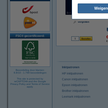
Weiger
vergroten
FSC® gecertificeerd:
€
Inktpatronen
Beoordeling door klanten:
8.8
/
10
-
1.799
beoordelingen
HP inktpatronen
This site is protected by
Canon inktpatronen
reCAPTCHA and the Google
Privacy Policy
and
Terms of Service
Epson inktpatronen
apply.
Brother inktpatronen
Lexmark inktpatronen