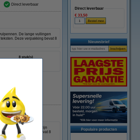
Direct leverbaar
Direct leverbaar
€ 33,50
 vulpennen. De lange vullingen
e teksten. Deze verpakking bevat 8
Nieuwsbrief
8 stuk(s)
1950384
Direct leverbaar
vulpennen. De vullingen zijn
Populaire producten
eksten. Deze verpakking bevat 8