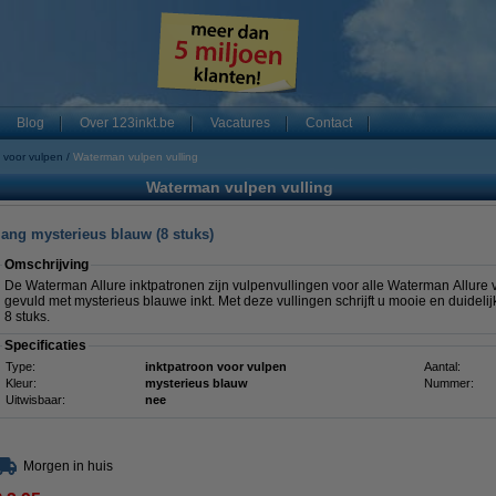
Blog
Over 123inkt.be
Vacatures
Contact
 voor vulpen
Waterman vulpen vulling
Waterman vulpen vulling
lang mysterieus blauw (8 stuks)
Omschrijving
De Waterman Allure inktpatronen zijn vulpenvullingen voor alle Waterman Allure 
gevuld met mysterieus blauwe inkt. Met deze vullingen schrijft u mooie en duideli
8 stuks.
Specificaties
Type:
inktpatroon voor vulpen
Aantal:
Kleur:
mysterieus blauw
Nummer:
Uitwisbaar:
nee
Morgen in huis