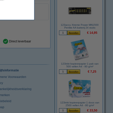
8 stuk(s)
1950384
123accu Xtreme Power MN1500
Penlite AA batterij 24 stuks
€ 14,95
Direct leverbaar
123inkt kopieerpapier 1 pak van
500 vellen A4 - 80 g/m²
ijfsinformatie
€ 7,25
mene Voorwaarden
acy
ankelijkheidsverklaring
merken
iebeleid
123inkt kopieerpapier 1 doos van
2500 vellen A4 - 80 g/m²
map
€ 33,50