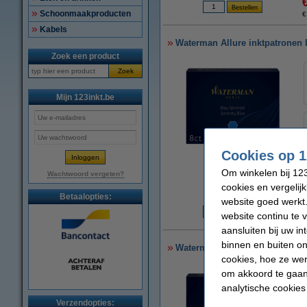
Schoonmaakproducten
€
Kabels
Waterman Allure inktpatronen 
Zoek een product
Zoek
Mijn 123inkt.be
Cookies op 1
vergroten
Om winkelen bij 123
Wachtwoord vergeten?
cookies en vergelij
Betaalopties:
website goed werkt.
website continu te 
€
aansluiten bij uw i
binnen en buiten on
Waterman Allure inktpatronen l
cookies, hoe ze we
om akkoord te gaan.
analytische cookies
Verzendopties: