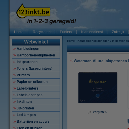
Home
Recycleren
Printers
Klantendienst
Zakelijk
Home
Kantoorbenodigdheden
Inktpatronen
Webwinkel
Aanbiedingen
Kantoorbenodigdheden
Waterman Allure inktpatronen 
Inktpatronen
Toners (laserprinters)
Printers
Papier en etiketten
Labelprinters
Labels en tapes
Inktlinten
3D-printen
vergroten
Led lampen
Batterijen en accu's
Eten en drinken