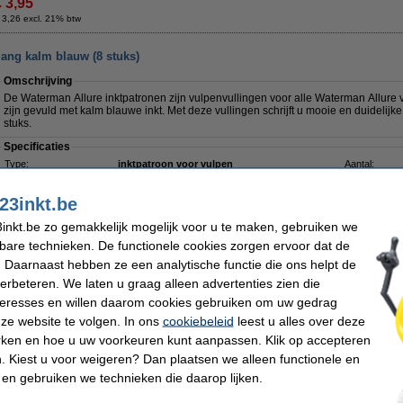
€ 3,95
 3,26 excl. 21% btw
lang kalm blauw (8 stuks)
Omschrijving
De Waterman Allure inktpatronen zijn vulpenvullingen voor alle Waterman Allure
zijn gevuld met kalm blauwe inkt. Met deze vullingen schrijft u mooie en duidelijk
stuks.
Specificaties
Type:
inktpatroon voor vulpen
Aantal:
Kleur:
kalm blauw
Nummer:
Uitwisbaar:
nee
23inkt.be
inkt.be zo gemakkelijk mogelijk voor u te maken, gebruiken we
kbare technieken. De functionele cookies zorgen ervoor dat de
Morgen in huis
 Daarnaast hebben ze een analytische functie die ons helpt de
€ 3,95
verbeteren. We laten u graag alleen advertenties zien die
 3,26 excl. 21% btw
nteresses en willen daarom cookies gebruiken om uw gedrag
ze website te volgen. In ons
cookiebeleid
leest u alles over deze
ang intens zwart (8 stuks)
rken en hoe u uw voorkeuren kunt aanpassen. Klik op accepteren
Omschrijving
 Kiest u voor weigeren? Dan plaatsen we alleen functionele en
De Waterman Allure inktpatronen zijn vulpenvullingen voor alle Waterman Allure 
 en gebruiken we technieken die daarop lijken.
gevuld met intens zwarte inkt. Met deze vullingen schrijft u mooie en duidelijke t
stuks.