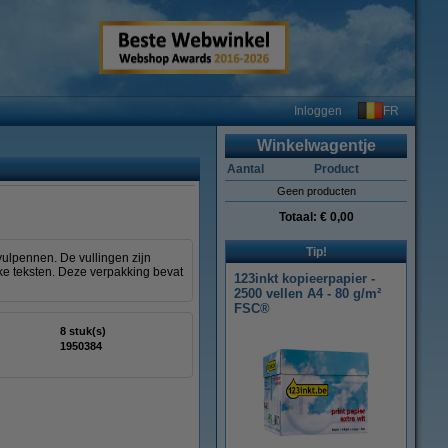
FR
Inloggen
Winkelwagentje
Aantal
Product
Geen producten
Totaal:
€ 0,00
Tip!
vulpennen. De vullingen zijn
jke teksten. Deze verpakking bevat
123inkt kopieerpapier -
2500 vellen A4 - 80 g/m²
FSC®
8 stuk(s)
1950384