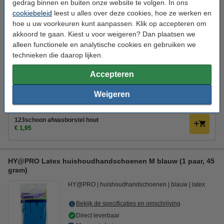
gedrag binnen en buiten onze website te volgen. In ons
Winstpakker! 9+1 gratis
cookiebeleid
leest u alles over deze cookies, hoe ze werken en
Aanbieding: 10x HY@PRO Latex huishoudhandschoenen S
hoe u uw voorkeuren kunt aanpassen. Klik op accepteren om
blauw (1 paar, 45 gram)
akkoord te gaan. Kiest u voor weigeren? Dan plaatsen we
€ 13,50
alleen functionele en analytische cookies en gebruiken we
technieken die daarop lijken.
Tip: meebestellen
123schoon schuurspons (10 stuks)
Accepteren
€ 1,25
Weigeren
123schoon afwasmiddel Pink Sensation (500 ml)
€ 1,95
123schoon afwasborstel hout
€ 1,95
HY@PRO Latex huishoudhandschoenen M blauw (1 paar, 45
gram)
HY@PRO
huishoudhandschoenen
blauw
latex
Bekijk de specificaties en omschrijving
Direct leverbaar