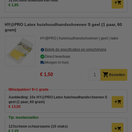
123schoon afwasborstel hout
€ 1,95
HY@PRO Latex huishoudhandschoenen S geel (1 paar, 60
gram)
HY@PRO
huishoudhandschoenen
geel
latex
Bekijk de specificaties en omschrijving
Direct leverbaar
Morgen in huis
€ 1,50
Bestellen
Winstpakker! 9+1 gratis
Aanbieding: 10x HY@PRO Latex huishoudhandschoenen S
geel (1 paar, 60 gram)
€ 13,50
Tip: meebestellen
123schoon schuurspons (10 stuks)
€ 1,25