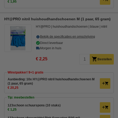
€ 1,95
HY@PRO nitril huishoudhandschoenen M (1 paar, 65 gram)
HY@PRO
huishoudhandschoenen
blauw
nitril
Bekijk de specificaties en omschrijving
Direct leverbaar
Morgen in huis
€ 2,25
Bestellen
Winstpakker! 9+1 gratis
Aanbieding: 10x HY@PRO nitril huishoudhandschoenen M
(1 paar, 65 gram)
€ 20,25
Tip: meebestellen
123schoon schuurspons (10 stuks)
€ 1,25