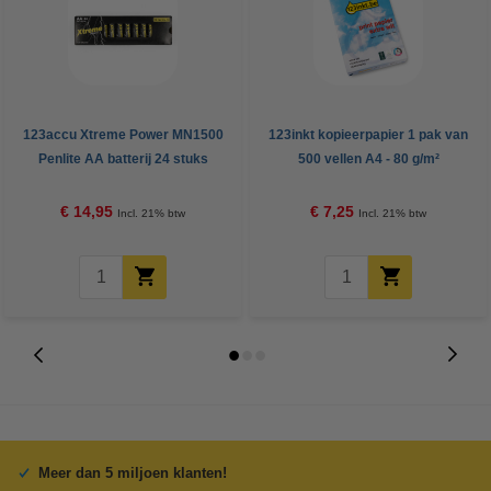
123accu Xtreme Power MN1500
123inkt kopieerpapier 1 pak van
Penlite AA batterij 24 stuks
500 vellen A4 - 80 g/m²
€ 14,95
€ 7,25
Incl. 21% btw
Incl. 21% btw
Meer dan 5 miljoen klanten!