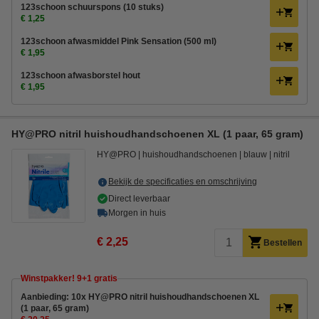
123schoon schuurspons (10 stuks)
€ 1,25
123schoon afwasmiddel Pink Sensation (500 ml)
€ 1,95
123schoon afwasborstel hout
€ 1,95
HY@PRO nitril huishoudhandschoenen XL (1 paar, 65 gram)
HY@PRO
huishoudhandschoenen
blauw
nitril
Bekijk de specificaties en omschrijving
Direct leverbaar
Morgen in huis
€ 2,25
Bestellen
Winstpakker! 9+1 gratis
Aanbieding: 10x HY@PRO nitril huishoudhandschoenen XL
(1 paar, 65 gram)