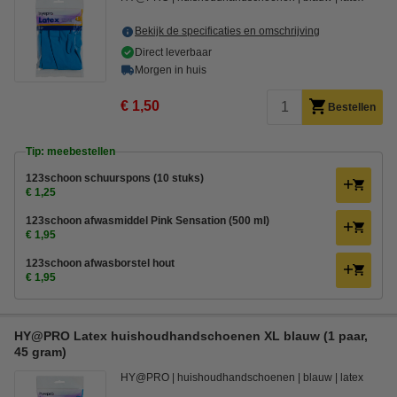
Bekijk de specificaties en omschrijving
Direct leverbaar
Morgen in huis
€ 1,50
Bestellen
Tip: meebestellen
123schoon schuurspons (10 stuks)
€ 1,25
123schoon afwasmiddel Pink Sensation (500 ml)
€ 1,95
123schoon afwasborstel hout
€ 1,95
HY@PRO Latex huishoudhandschoenen XL blauw (1 paar,
45 gram)
HY@PRO
huishoudhandschoenen
blauw
latex