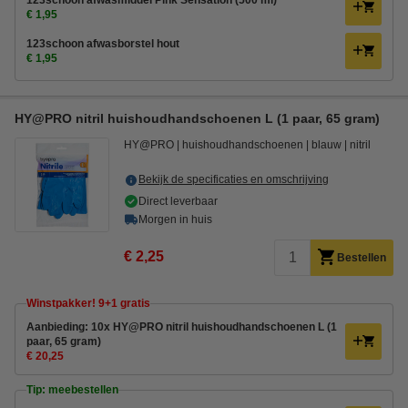
123schoon afwasmiddel Pink Sensation (500 ml)
€ 1,95
123schoon afwasborstel hout
€ 1,95
HY@PRO nitril huishoudhandschoenen L (1 paar, 65 gram)
HY@PRO
huishoudhandschoenen
blauw
nitril
Bekijk de specificaties en omschrijving
Direct leverbaar
Morgen in huis
€ 2,25
Bestellen
Winstpakker! 9+1 gratis
Aanbieding: 10x HY@PRO nitril huishoudhandschoenen L (1
paar, 65 gram)
€ 20,25
Tip: meebestellen