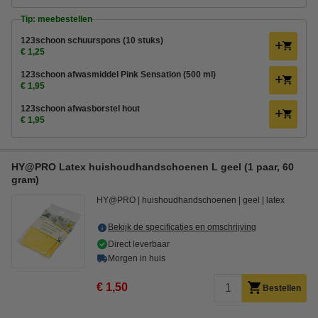
Tip: meebestellen
123schoon schuurspons (10 stuks)
€ 1,25
123schoon afwasmiddel Pink Sensation (500 ml)
€ 1,95
123schoon afwasborstel hout
€ 1,95
HY@PRO Latex huishoudhandschoenen L geel (1 paar, 60
gram)
HY@PRO
huishoudhandschoenen
geel
latex
Bekijk de specificaties en omschrijving
Direct leverbaar
Morgen in huis
€ 1,50
Bestellen