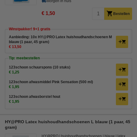
Morgen in huis
€ 1,50
Bestellen
Winstpakker! 9+1 gratis
Aanbieding: 10x HY@PRO Latex huishoudhandschoenen M
blauw (1 paar, 45 gram)
€ 13,50
Tip: meebestellen
123schoon schuurspons (10 stuks)
€ 1,25
123schoon afwasmiddel Pink Sensation (500 ml)
€ 1,95
123schoon afwasborstel hout
€ 1,95
HY@PRO Latex huishoudhandschoenen L blauw (1 paar, 45
gram)
HY@PRO
huishoudhandschoenen
blauw
latex