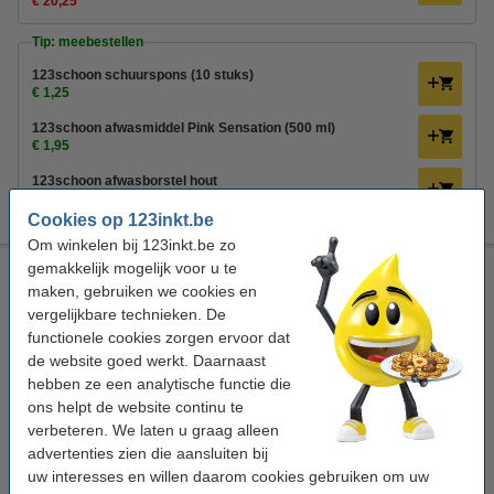
€ 20,25
Tip: meebestellen
123schoon schuurspons (10 stuks)
€ 1,25
123schoon afwasmiddel Pink Sensation (500 ml)
€ 1,95
123schoon afwasborstel hout
€ 1,95
Cookies op 123inkt.be
Om winkelen bij 123inkt.be zo
gemakkelijk mogelijk voor u te
HY@PRO Latex huishoudhandschoenen S blauw (1 paar, 45
gram)
maken, gebruiken we cookies en
vergelijkbare technieken. De
HY@PRO
huishoudhandschoenen
blauw
latex
functionele cookies zorgen ervoor dat
de website goed werkt. Daarnaast
Bekijk de specificaties en omschrijving
hebben ze een analytische functie die
Direct leverbaar
ons helpt de website continu te
Morgen in huis
verbeteren. We laten u graag alleen
advertenties zien die aansluiten bij
€ 1,50
Bestellen
uw interesses en willen daarom cookies gebruiken om uw