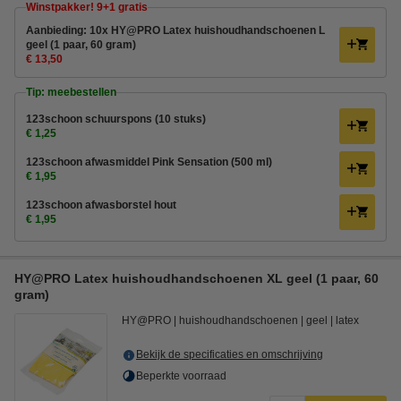
Winstpakker! 9+1 gratis
Aanbieding: 10x HY@PRO Latex huishoudhandschoenen L
geel (1 paar, 60 gram)
€ 13,50
Tip: meebestellen
123schoon schuurspons (10 stuks)
€ 1,25
123schoon afwasmiddel Pink Sensation (500 ml)
€ 1,95
123schoon afwasborstel hout
€ 1,95
HY@PRO Latex huishoudhandschoenen XL geel (1 paar, 60
gram)
HY@PRO
huishoudhandschoenen
geel
latex
Bekijk de specificaties en omschrijving
Beperkte voorraad