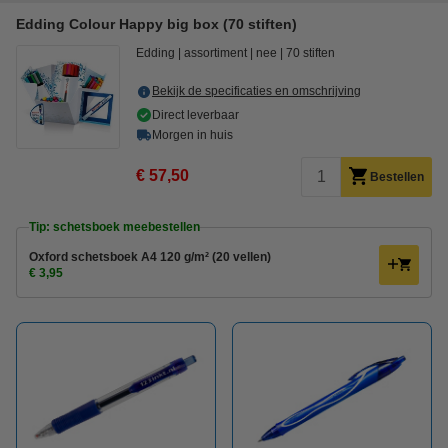
Edding Colour Happy big box (70 stiften)
Edding
assortiment
nee
70 stiften
Bekijk de specificaties en omschrijving
Direct leverbaar
Morgen in huis
€ 57,50
Bestellen
Tip: schetsboek meebestellen
Oxford schetsboek A4 120 g/m² (20 vellen)
€ 3,95