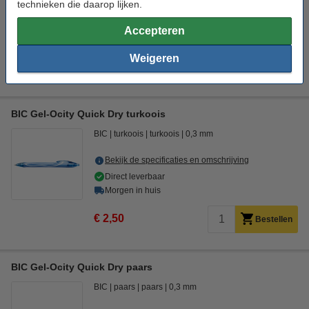
technieken die daarop lijken.
Bekijk de specificaties en omschrijving
Accepteren
Beperkte voorraad
Weigeren
€ 2,50
Bestellen
BIC Gel-Ocity Quick Dry turkoois
BIC
turkoois
turkoois
0,3 mm
Bekijk de specificaties en omschrijving
Direct leverbaar
Morgen in huis
€ 2,50
Bestellen
BIC Gel-Ocity Quick Dry paars
BIC
paars
paars
0,3 mm