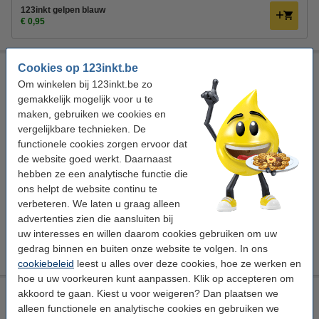
123inkt gelpen blauw
€ 0,95
Cookies op 123inkt.be
BIC Gel-Ocity Quick Dry rood
Om winkelen bij 123inkt.be zo
BIC
rood
rood
0,3 mm
gemakkelijk mogelijk voor u te
maken, gebruiken we cookies en
Bekijk de specificaties en omschrijving
vergelijkbare technieken. De
Direct leverbaar
functionele cookies zorgen ervoor dat
Morgen in huis
de website goed werkt. Daarnaast
hebben ze een analytische functie die
€ 2,50
Bestellen
ons helpt de website continu te
verbeteren. We laten u graag alleen
Bespaar met het 123inkt huismerk
advertenties zien die aansluiten bij
uw interesses en willen daarom cookies gebruiken om uw
123inkt gelpen rood
€ 0,95
gedrag binnen en buiten onze website te volgen. In ons
cookiebeleid
leest u alles over deze cookies, hoe ze werken en
hoe u uw voorkeuren kunt aanpassen. Klik op accepteren om
BIC Gel-Ocity Quick Dry groen
akkoord te gaan. Kiest u voor weigeren? Dan plaatsen we
alleen functionele en analytische cookies en gebruiken we
BIC
groen
groen
0,3 mm