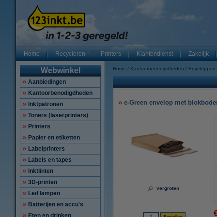
Home
Recycleren
Printers
Klantendienst
Zakelijk
Home
Kantoorbenodigdheden
Enveloppen
Webwinkel
Aanbiedingen
Kantoorbenodigdheden
e-Green envelop met blokbodem 
Inktpatronen
Toners (laserprinters)
Printers
Papier en etiketten
Labelprinters
Labels en tapes
Inktlinten
3D-printen
vergroten
Led lampen
Batterijen en accu's
Eten en drinken