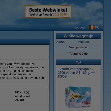
FR
Inloggen
Winkelwagentje
Aantal
Product
Geen producten
Totaal:
€ 0,00
Tip!
rming van uw volumineuze
ngstroken. Ze zijn vervaardigd uit
123inkt kopieerpapier -
dem en de balg zijn deze
2500 vellen A4 - 80 g/m²
e stapel documenten. De
FSC®
enster. De sluiting bevindt zich
250 stuk(s)
zelfklevend
:
209418