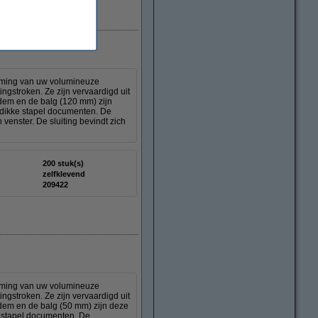
rming van uw volumineuze
ngstroken. Ze zijn vervaardigd uit
odem en de balg (120 mm) zijn
 dikke stapel documenten. De
enster. De sluiting bevindt zich
200 stuk(s)
zelfklevend
:
209422
rming van uw volumineuze
ngstroken. Ze zijn vervaardigd uit
odem en de balg (50 mm) zijn deze
e stapel documenten. De