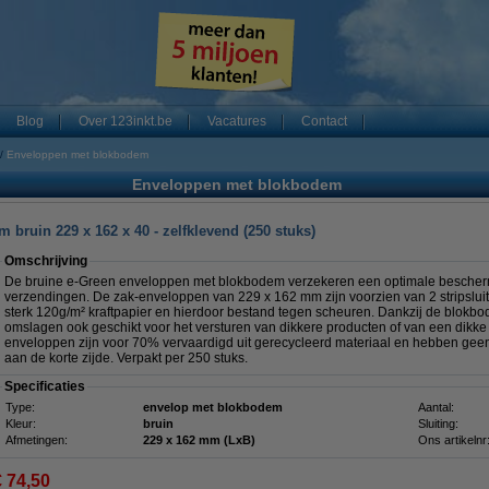
Blog
Over 123inkt.be
Vacatures
Contact
Enveloppen met blokbodem
Enveloppen met blokbodem
bruin 229 x 162 x 40 - zelfklevend (250 stuks)
Omschrijving
De bruine e-Green enveloppen met blokbodem verzekeren een optimale besche
verzendingen. De zak-enveloppen van 229 x 162 mm zijn voorzien van 2 stripsluiti
sterk 120g/m² kraftpapier en hierdoor bestand tegen scheuren. Dankzij de blokbo
omslagen ook geschikt voor het versturen van dikkere producten of van een dikk
enveloppen zijn voor 70% vervaardigd uit gerecycleerd materiaal en hebben geen v
aan de korte zijde. Verpakt per 250 stuks.
Specificaties
Type:
envelop met blokbodem
Aantal:
Kleur:
bruin
Sluiting:
Afmetingen:
229 x 162 mm (LxB)
Ons artikelnr
€ 74,50