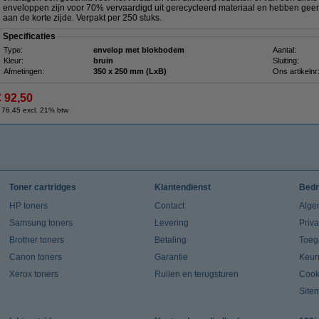
enveloppen zijn voor 70% vervaardigd uit gerecycleerd materiaal en hebben geen v
aan de korte zijde. Verpakt per 250 stuks.
Specificaties
Type:
envelop met blokbodem
Aantal:
Kleur:
bruin
Sluiting:
Afmetingen:
350 x 250 mm (LxB)
Ons artikelnr
€ 92,50
 76,45 excl. 21% btw
Toner cartridges
Klantendienst
Bedr
HP toners
Contact
Alge
Samsung toners
Levering
Priv
Brother toners
Betaling
Toeg
Canon toners
Garantie
Keur
Xerox toners
Ruilen en terugsturen
Cook
Site