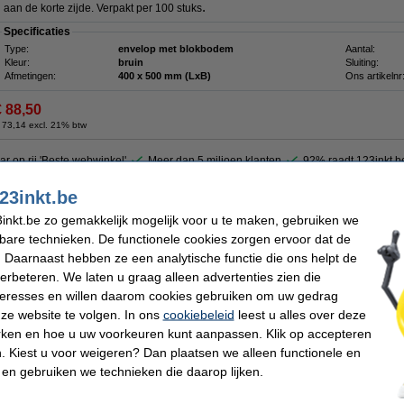
.
aan de korte zijde. Verpakt per 100 stuks
Specificaties
Type:
envelop met blokbodem
Aantal:
Kleur:
bruin
Sluiting:
Afmetingen:
400 x 500 mm (LxB)
Ons artikelnr
€ 88,50
 73,14 excl. 21% btw
ar op rij 'Beste webwinkel'
Meer dan 5 miljoen klanten
92% raadt 123inkt.b
23inkt.be
bruin 590 x 450 x 100 - zelfklevend (100 stuks)
inkt.be zo gemakkelijk mogelijk voor u te maken, gebruiken we
Omschrijving
kbare technieken. De functionele cookies zorgen ervoor dat de
De bruine e-Green enveloppen met blokbodem verzekeren een optimale besche
 Daarnaast hebben ze een analytische functie die ons helpt de
verzendingen. De zak-enveloppen van 590 x 450 mm zijn voorzien van 2 stripsluiti
sterk 120g/m² kraftpapier en hierdoor bestand tegen scheuren. Dankzij de blokb
verbeteren. We laten u graag alleen advertenties zien die
deze omslagen ook geschikt voor het versturen van dikkere producten of van een
nteresses en willen daarom cookies gebruiken om uw gedrag
enveloppen zijn voor 70% vervaardigd uit gerecycleerd materiaal en hebben geen v
aan de korte zijde. Verpakt per 100 stuks.
ze website te volgen. In ons
cookiebeleid
leest u alles over deze
rken en hoe u uw voorkeuren kunt aanpassen. Klik op accepteren
Specificaties
 Kiest u voor weigeren? Dan plaatsen we alleen functionele en
Type:
envelop met blokbodem
Aantal:
Kleur:
bruin
Sluiting:
 en gebruiken we technieken die daarop lijken.
Afmetingen:
590 x 450 mm (LxB)
Ons artikelnr