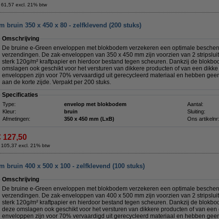
 61,57 excl. 21% btw
bruin 350 x 450 x 80 - zelfklevend (200 stuks)
Omschrijving
De bruine e-Green enveloppen met blokbodem verzekeren een optimale besche
verzendingen. De zak-enveloppen van 350 x 450 mm zijn voorzien van 2 stripsluiti
sterk 120g/m² kraftpapier en hierdoor bestand tegen scheuren. Dankzij de blokb
omslagen ook geschikt voor het versturen van dikkere producten of van een dikk
enveloppen zijn voor 70% vervaardigd uit gerecycleerd materiaal en hebben geen v
aan de korte zijde. Verpakt per 200 stuks.
Specificaties
Type:
envelop met blokbodem
Aantal:
Kleur:
bruin
Sluiting:
Afmetingen:
350 x 450 mm (LxB)
Ons artikelnr
€ 127,50
 105,37 excl. 21% btw
bruin 400 x 500 x 100 - zelfklevend (100 stuks)
Omschrijving
De bruine e-Green enveloppen met blokbodem verzekeren een optimale besche
verzendingen. De zak-enveloppen van 400 x 500 mm zijn voorzien van 2 stripsluiti
sterk 120g/m² kraftpapier en hierdoor bestand tegen scheuren. Dankzij de blokb
deze omslagen ook geschikt voor het versturen van dikkere producten of van een
enveloppen zijn voor 70% vervaardigd uit gerecycleerd materiaal en hebben geen v