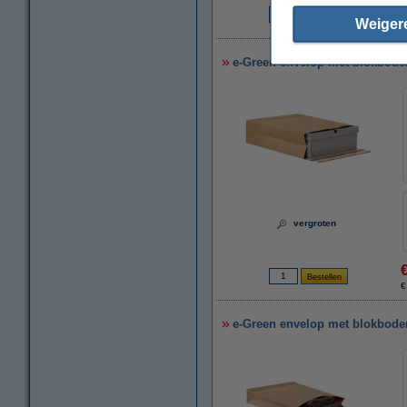
Weiger
€
e-Green envelop met blokbodem 
vergroten
€
e-Green envelop met blokbodem 