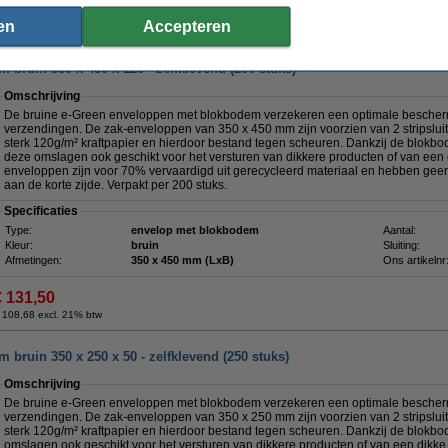
€ 107,50
en
Accepteren
 88,84 excl. 21% btw
bruin 350 x 450 x 120 - zelfklevend (200 stuks)
Omschrijving
De bruine e-Green enveloppen met blokbodem verzekeren een optimale besche
verzendingen. De zak-enveloppen van 350 x 450 mm zijn voorzien van 2 stripsluiti
sterk 120g/m² kraftpapier en hierdoor bestand tegen scheuren. Dankzij de blokb
deze omslagen ook geschikt voor het versturen van dikkere producten of van een
enveloppen zijn voor 70% vervaardigd uit gerecycleerd materiaal en hebben geen v
aan de korte zijde. Verpakt per 200 stuks.
Specificaties
Type:
envelop met blokbodem
Aantal:
Kleur:
bruin
Sluiting:
Afmetingen:
350 x 450 mm (LxB)
Ons artikelnr
€ 131,50
 108,68 excl. 21% btw
bruin 350 x 250 x 50 - zelfklevend (250 stuks)
Omschrijving
De bruine e-Green enveloppen met blokbodem verzekeren een optimale besche
verzendingen. De zak-enveloppen van 350 x 250 mm zijn voorzien van 2 stripsluiti
sterk 120g/m² kraftpapier en hierdoor bestand tegen scheuren. Dankzij de blokb
omslagen ook geschikt voor het versturen van dikkere producten of van een dikk