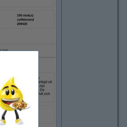
100 stuk(s)
zelfklevend
:
209420
e aan
rming van uw volumineuze
ngstroken. Ze zijn vervaardigd uit
odem en de balg (100 mm) zijn
 dikke stapel documenten. De
enster. De sluiting bevindt zich
100 stuk(s)
zelfklevend
:
209421