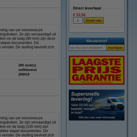
Direct leverbaar
€ 33,50
rming van uw volumineuze
ngstroken. Ze zijn vervaardigd uit
odem en de balg (80 mm) zijn deze
Nieuwsbrief
e stapel documenten. De
enster. De sluiting bevindt zich
200 stuk(s)
zelfklevend
:
209419
rming van uw volumineuze
ngstroken. Ze zijn vervaardigd uit
odem en de balg (100 mm) zijn
 dikke stapel documenten. De
enster. De sluiting bevindt zich