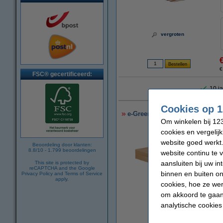
vergroten
€
FSC® gecertificeerd:
10 ja
Cookies op 1
e-Green envelop met blokbodem 
Om winkelen bij 123
cookies en vergelij
website goed werkt.
Beoordeling door klanten:
8.8
/
10
-
1.799
beoordelingen
website continu te 
aansluiten bij uw i
This site is protected by
reCAPTCHA and the Google
binnen en buiten on
Privacy Policy
and
Terms of Service
apply.
cookies, hoe ze we
om akkoord te gaan.
vergroten
analytische cookies