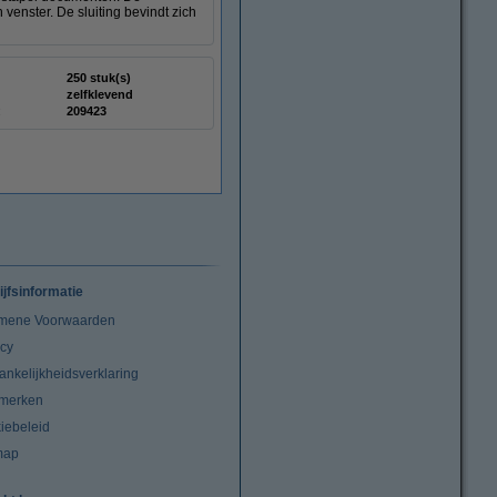
enster. De sluiting bevindt zich
250 stuk(s)
zelfklevend
:
209423
ijfsinformatie
mene Voorwaarden
acy
ankelijkheidsverklaring
merken
iebeleid
map