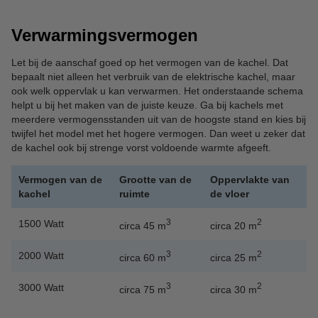
Verwarmingsvermogen
Let bij de aanschaf goed op het vermogen van de kachel. Dat
bepaalt niet alleen het verbruik van de elektrische kachel, maar
ook welk oppervlak u kan verwarmen. Het onderstaande schema
helpt u bij het maken van de juiste keuze. Ga bij kachels met
meerdere vermogensstanden uit van de hoogste stand en kies bij
twijfel het model met het hogere vermogen. Dan weet u zeker dat
de kachel ook bij strenge vorst voldoende warmte afgeeft.
Vermogen van de
Grootte van de
Oppervlakte van
kachel
ruimte
de vloer
3
2
1500 Watt
circa 45 m
circa 20 m
3
2
2000 Watt
circa 60 m
circa 25 m
3
2
3000 Watt
circa 75 m
circa 30 m