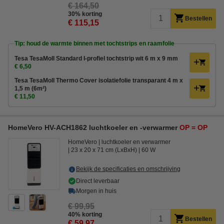
€ 164,50
30% korting
Bestellen
€ 115,15
Tip: houd de warmte binnen met tochtstrips en raamfolie
Tesa TesaMoll Standard I-profiel tochtstrip wit 6 m x 9 mm
€ 6,50
Tesa TesaMoll Thermo Cover isolatiefolie transparant 4 m x
1,5 m (6m²)
€ 11,50
HomeVero HV-ACH1862 luchtkoeler en -verwarmer
OP = OP
HomeVero
luchtkoeler en verwarmer
23 x 20 x 71 cm (LxBxH)
60 W
Bekijk de specificaties en omschrijving
Direct leverbaar
Morgen in huis
€ 99,95
40% korting
Bestellen
€ 59,97