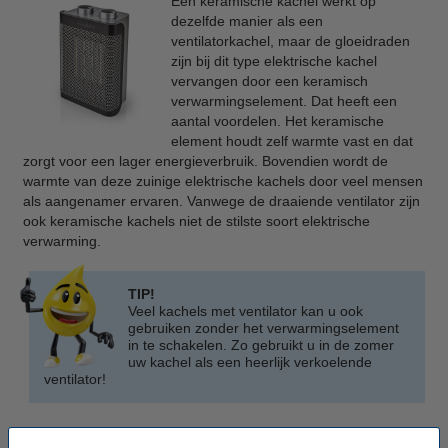
Een keramische kachel werkt op
dezelfde manier als een
ventilatorkachel, maar de gloeidraden
zijn bij dit type elektrische kachel
vervangen door een keramisch
verwarmingselement. Dat heeft een
aantal voordelen. Het keramische
element houdt zelf warmte vast en dat
zorgt voor een lager energieverbruik. Bovendien wordt de
warmte van deze zuinige elektrische kachels door veel mensen
als aangenamer ervaren. Vanwege de draaiende ventilator zijn
ook keramische kachels niet de stilste soort elektrische
verwarming.
TIP!
Veel kachels met ventilator kan u ook
gebruiken zonder het verwarmingselement
in te schakelen. Zo gebruikt u in de zomer
uw kachel als een heerlijk verkoelende
ventilator!
Convectorkachel