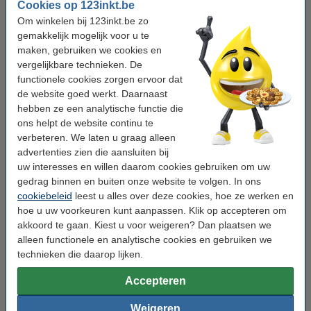
Cookies op 123inkt.be
Om winkelen bij 123inkt.be zo
Een convectorkachel maakt slim
gemakkelijk mogelijk voor u te
gebruik van het principe dat warme
lucht opstijgt. In de kachel wordt lucht
maken, gebruiken we cookies en
opgewarmd, zodat deze de bovenkant
vergelijkbare technieken. De
van de kachel verlaat en de ruimte
functionele cookies zorgen ervoor dat
opwarmt. Daarna koelt de lucht af en
de website goed werkt. Daarnaast
zakt weer naar beneden. Vervolgens
hebben ze een analytische functie die
wordt de afgekoelde lucht aan de
ons helpt de website continu te
onderkant van de kachel weer aangezogen. Op die manier
verbeteren. We laten u graag alleen
ontstaat een natuurlijke circulatie van lucht die steeds weer
advertenties zien die aansluiten bij
wordt opgewarmd.
uw interesses en willen daarom cookies gebruiken om uw
gedrag binnen en buiten onze website te volgen. In ons
Een convectorkachel is meestal wat groter, maar dat betekent
cookiebeleid
leest u alles over deze cookies, hoe ze werken en
niet altijd dat u er grotere ruimtes mee kan verwarmen. Dat lukt
hoe u uw voorkeuren kunt aanpassen. Klik op accepteren om
alleen met modellen waar een ventilator aan is toegevoegd, die
akkoord te gaan. Kiest u voor weigeren? Dan plaatsen we
zorgt voor extra verspreiding van warme lucht.
alleen functionele en analytische cookies en gebruiken we
Convectorkachels zonder zo’n ventilator zijn daarentegen
technieken die daarop lijken.
nagenoeg geluidloos. Zoekt u een kachel voor ruimtes waar
stilte belangrijk is, zoals een slaapkamer? Kies dan een
Accepteren
convectorkachel zonder ventilator, of let erop dat u de ventilator
kan uitschakelen.
Weigeren