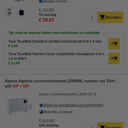
Morgen in huis
€ 19,50
5% korting
Bestellen
€ 18,53
Tip: houd de warmte binnen met tochtstrips en raamfolie
Tesa TesaMoll Standard I-profiel tochtstrip wit 6 m x 9 mm
€ 6,50
Tesa TesaMoll Thermo Cover isolatiefolie transparant 4 m x
1,5 m (6m²)
€ 11,50
Alpina digitale convectorkachel (2000W, ruimtes tot 15m²,
wit)
OP = OP
Alpina
convectorkachel
2000 W
3
Bekijk de specificaties en omschrijving
Beperkte voorraad
€ 63,50
10% korting