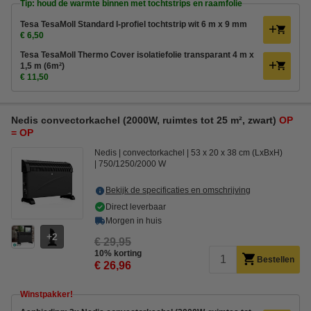
Tip: houd de warmte binnen met tochtstrips en raamfolie
Tesa TesaMoll Standard I-profiel tochtstrip wit 6 m x 9 mm
€ 6,50
Tesa TesaMoll Thermo Cover isolatiefolie transparant 4 m x
1,5 m (6m²)
€ 11,50
Nedis convectorkachel (2000W, ruimtes tot 25 m², zwart)
OP
= OP
Nedis
convectorkachel
53 x 20 x 38 cm (LxBxH)
750/1250/2000 W
Bekijk de specificaties en omschrijving
Direct leverbaar
Morgen in huis
2
€ 29,95
10% korting
Bestellen
€ 26,96
Winstpakker!