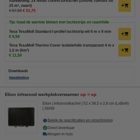
Aanbieding: 2x Nedis convectorkachel (2000W, ruimtes tot
25 m², zwart)
€ 57,50
€ 51,75
Tip: houd de warmte binnen met tochtstrips en raamfolie
Tesa TesaMoll Standard I-profiel tochtstrip wit 6 m x 9 mm
€ 6,50
Tesa TesaMoll Thermo Cover isolatiefolie transparant 4 m x
1,5 m (6m²)
€ 11,50
Downloads
Handleiding
Elion infrarood werkplekverwarmer
op = op
Elion
infraroodkachel
52 x 38,5 x 2,8 cm (LxBxH)
260W
Bekijk de specificaties en omschrijving
Direct leverbaar
Morgen in huis