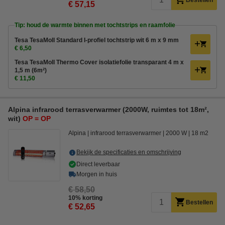
Bestellen
€ 57,15
Tip: houd de warmte binnen met tochtstrips en raamfolie
Tesa TesaMoll Standard I-profiel tochtstrip wit 6 m x 9 mm
€ 6,50
Tesa TesaMoll Thermo Cover isolatiefolie transparant 4 m x
1,5 m (6m²)
€ 11,50
Alpina infrarood terrasverwarmer (2000W, ruimtes tot 18m²,
wit)
OP = OP
Alpina
infrarood terrasverwarmer
2000 W
18 m2
Bekijk de specificaties en omschrijving
Direct leverbaar
Morgen in huis
€ 58,50
10% korting
Bestellen
€ 52,65