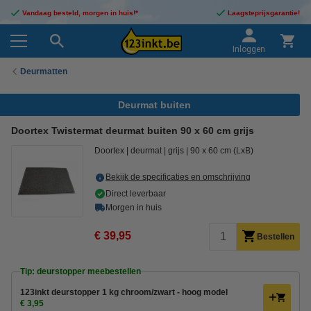
Vandaag besteld, morgen in huis!*
Laagsteprijsgarantie!
Inloggen
Deurmatten
Deurmat buiten
Doortex Twistermat deurmat buiten 90 x 60 cm grijs
Doortex
deurmat
grijs
90 x 60 cm (LxB)
Bekijk de specificaties en omschrijving
Direct leverbaar
Morgen in huis
€ 39,95
Bestellen
Tip: deurstopper meebestellen
123inkt deurstopper 1 kg chroom/zwart - hoog model
€ 3,95