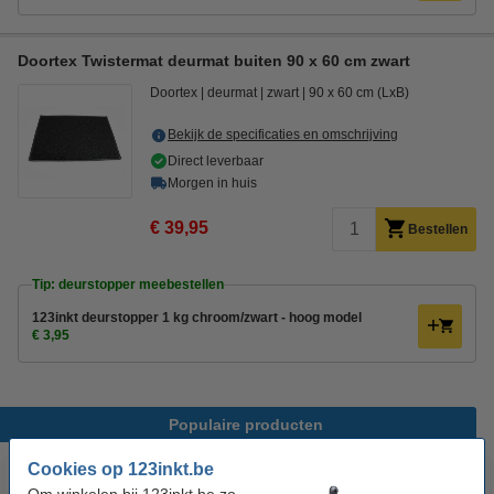
Doortex Twistermat deurmat buiten 90 x 60 cm zwart
Doortex
deurmat
zwart
90 x 60 cm (LxB)
Bekijk de specificaties en omschrijving
Direct leverbaar
Morgen in huis
€ 39,95
Bestellen
Tip: deurstopper meebestellen
123inkt deurstopper 1 kg chroom/zwart - hoog model
€ 3,95
Populaire producten
Cookies op 123inkt.be
Om winkelen bij 123inkt.be zo