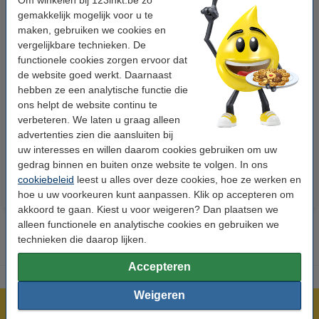
gemakkelijk mogelijk voor u te
maken, gebruiken we cookies en
vergelijkbare technieken. De
functionele cookies zorgen ervoor dat
de website goed werkt. Daarnaast
hebben ze een analytische functie die
123inkt kopieerpapier 1 doos
Aanbieding: 10x 123inkt
ons helpt de website continu te
van 2500 vellen A4 - 80 g/m²
cursusblok A4 gelijnd 70 g/m²
verbeteren. We laten u graag alleen
100 vellen
advertenties zien die aansluiten bij
€ 33,50
€ 26,55
Incl. 21% btw
Incl. 21% btw
uw interesses en willen daarom cookies gebruiken om uw
gedrag binnen en buiten onze website te volgen. In ons
cookiebeleid
leest u alles over deze cookies, hoe ze werken en
hoe u uw voorkeuren kunt aanpassen. Klik op accepteren om
akkoord te gaan. Kiest u voor weigeren? Dan plaatsen we
alleen functionele en analytische cookies en gebruiken we
technieken die daarop lijken.
Accepteren
Weigeren
Meer dan 5 miljoen klanten!