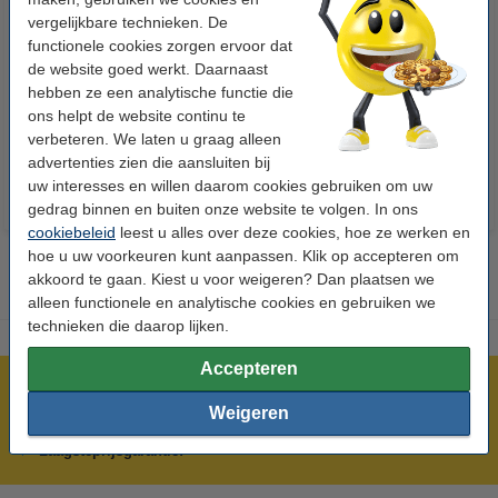
vergelijkbare technieken. De
functionele cookies zorgen ervoor dat
123accu Xtreme Power MN1500
123inkt kopieerpapier 1 doos
de website goed werkt. Daarnaast
Penlite AA batterij 24 stuks
van 2500 vellen A4 - 80 g/m²
hebben ze een analytische functie die
ons helpt de website continu te
€ 14,95
€ 33,50
Incl. 21% btw
Incl. 21% btw
verbeteren. We laten u graag alleen
advertenties zien die aansluiten bij
uw interesses en willen daarom cookies gebruiken om uw
gedrag binnen en buiten onze website te volgen. In ons
cookiebeleid
leest u alles over deze cookies, hoe ze werken en
hoe u uw voorkeuren kunt aanpassen. Klik op accepteren om
akkoord te gaan. Kiest u voor weigeren? Dan plaatsen we
alleen functionele en analytische cookies en gebruiken we
technieken die daarop lijken.
Accepteren
Meer dan 5 miljoen klanten!
Weigeren
Voor 22.00 uur besteld, morgen in huis!
Laagsteprijsgarantie!