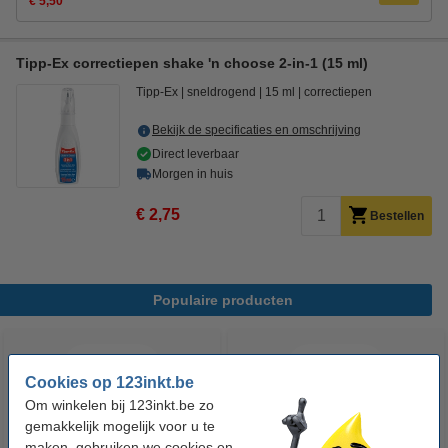
€ 5,50
Tipp-Ex correctiepen shake 'n choose 2-in-1 (15 ml)
Tipp-Ex
sneldrogend
15 ml
correctiepen
Bekijk de specificaties en omschrijving
Direct leverbaar
Morgen in huis
€ 2,75
Bestellen
Populaire producten
Cookies op 123inkt.be
Om winkelen bij 123inkt.be zo
gemakkelijk mogelijk voor u te
maken, gebruiken we cookies en