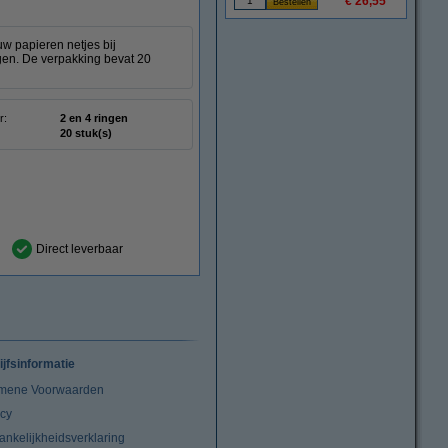
€ 26,55
w papieren netjes bij
ngen. De verpakking bevat 20
r:
2 en 4 ringen
20 stuk(s)
Direct leverbaar
ijfsinformatie
mene Voorwaarden
acy
ankelijkheidsverklaring