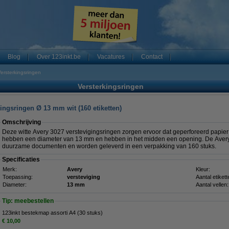
Blog
Over 123inkt.be
Vacatures
Contact
ersterkingsringen
Versterkingsringen
ingsringen Ø 13 mm wit (160 etiketten)
Omschrijving
Deze witte Avery 3027 verstevigingsringen zorgen ervoor dat geperforeerd papier n
hebben een diameter van 13 mm en hebben in het midden een opening. De Avery 
duurzame documenten en worden geleverd in een verpakking van 160 stuks.
Specificaties
Merk:
Avery
Kleur:
Toepassing:
versteviging
Aantal etikett
Diameter:
13 mm
Aantal vellen:
Tip: meebestellen
123inkt bestekmap assorti A4 (30 stuks)
€ 10,00