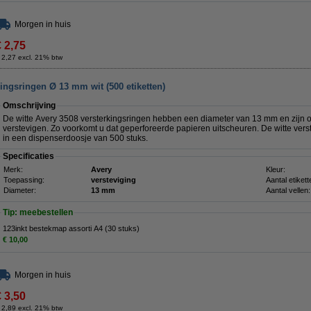
Morgen in huis
€ 2,75
 2,27 excl. 21% btw
ingsringen Ø 13 mm wit (500 etiketten)
Omschrijving
De witte Avery 3508 versterkingsringen hebben een diameter van 13 mm en zijn o
verstevigen. Zo voorkomt u dat geperforeerde papieren uitscheuren. De witte ver
in een dispenserdoosje van 500 stuks.
Specificaties
Merk:
Avery
Kleur:
Toepassing:
versteviging
Aantal etikett
Diameter:
13 mm
Aantal vellen:
Tip: meebestellen
123inkt bestekmap assorti A4 (30 stuks)
€ 10,00
Morgen in huis
€ 3,50
 2,89 excl. 21% btw