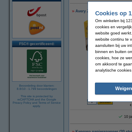
Avery Zweckform 3510 versterk
Cookies op 1
Om winkelen bij 123
cookies en vergelij
website goed werkt.
website continu te 
FSC® gecertificeerd:
aansluiten bij uw i
binnen en buiten on
cookies, hoe ze we
om akkoord te gaan.
vergroten
analytische cookies
Beoordeling door klanten:
Weiger
8.8
/
10
-
1.799
beoordelingen
This site is protected by
reCAPTCHA and the Google
Privacy Policy
and
Terms of Service
€
apply.
10 ja
Kangaro papierspanner (20 stu