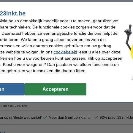
ingsringen Ø 13 mm transparant (500 etiketten)
23inkt.be
Omschrijving
inkt.be zo gemakkelijk mogelijk voor u te maken, gebruiken we
De transparante Avery 3510 versterkingsringen hebben een diameter van 13 mm e
kbare technieken. De functionele cookies zorgen ervoor dat de
te verstevigen. Zo voorkomt u dat geperforeerd papier uitscheurt. De transparante 
 Daarnaast hebben ze een analytische functie die ons helpt de
niet op en worden geleverd in een doosje van 500 stuks.
verbeteren. We laten u graag alleen advertenties zien die
Specificaties
nteresses en willen daarom cookies gebruiken om uw gedrag
Merk:
Avery
Kleur:
Toepassing:
versteviging
Aantal etikett
ze website te volgen. In ons
cookiebeleid
leest u alles over deze
Diameter:
13 mm
Aantal vellen:
rken en hoe u uw voorkeuren kunt aanpassen. Klik op accepteren
 Kiest u voor weigeren? Dan plaatsen we alleen functionele en
Tip: meebestellen
 en gebruiken we technieken die daarop lijken.
123inkt bestekmap assorti A4 (30 stuks)
€ 10,00
en
Accepteren
Morgen in huis
€ 3,50
 2,89 excl. 21% btw
ar op rij 'Beste webwinkel'
Meer dan 5 miljoen klanten
92% raadt 123inkt.b
ks)