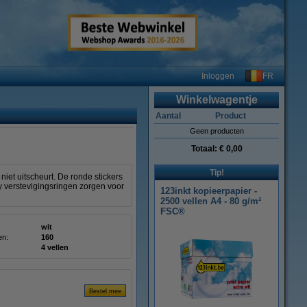
FR
Inloggen
Winkelwagentje
Aantal
Product
Geen producten
Totaal:
€ 0,00
Tip!
iet uitscheurt. De ronde stickers
verstevigingsringen zorgen voor
123inkt kopieerpapier -
2500 vellen A4 - 80 g/m²
FSC®
wit
en:
160
4 vellen