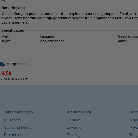
Omschrijving
Met de Kangaro papierspanners drukt u papieren neer in ringmappen. Zo blijven u
elkaar. Deze neerdrukkers zijn geschikt voor gebruik in ringmappen met 2 of 4 ri
papierspanners.
Specificaties
Merk:
Kangaro
Geschikt voo
Type:
papierspanner
Aantal:
Morgen in huis
€ 4,50
 3,72 excl. 21% btw
Toner cartridges
Klantendienst
Bedr
HP toners
Contact
Alge
Samsung toners
Levering
Priv
Brother toners
Betaling
Toeg