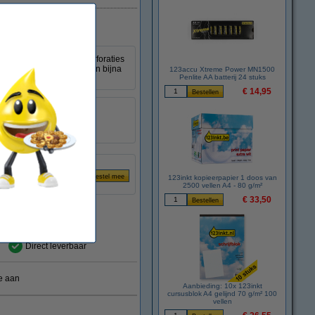
n zijn ontworpen om perforaties
verstevigingsringen vallen bijna
123accu Xtreme Power MN1500
Penlite AA batterij 24 stuks
€ 14,95
transparant
en:
500
1 vellen
123inkt kopieerpapier 1 doos van
2500 vellen A4 - 80 g/m²
€ 33,50
Direct leverbaar
e aan
Aanbieding: 10x 123inkt
cursusblok A4 gelijnd 70 g/m² 100
vellen