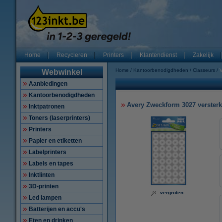
Home
Recycleren
Printers
Klantendienst
Zakelijk
Home
Kantoorbenodigdheden
Classeurs
V
Webwinkel
Aanbiedingen
Kantoorbenodigdheden
Avery Zweckform 3027 versterk
Inktpatronen
Toners (laserprinters)
Printers
Papier en etiketten
Labelprinters
Labels en tapes
Inktlinten
3D-printen
vergroten
Led lampen
Batterijen en accu's
Eten en drinken